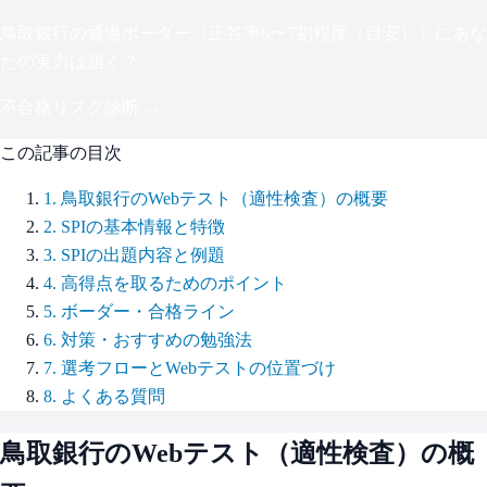
鳥取銀行
の通過ボーダー（
正答率6〜7割程度（目安）
）にあな
たの実力は届く？
不合格リスク診断 →
この記事の目次
1
.
鳥取銀行のWebテスト（適性検査）の概要
2
.
SPIの基本情報と特徴
3
.
SPIの出題内容と例題
4
.
高得点を取るためのポイント
5
.
ボーダー・合格ライン
6
.
対策・おすすめの勉強法
7
.
選考フローとWebテストの位置づけ
8
.
よくある質問
鳥取銀行
のWebテスト（適性検査）の概