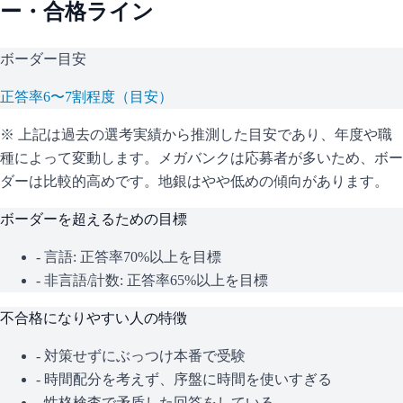
ー・合格ライン
ボーダー目安
正答率6〜7割程度（目安）
※ 上記は過去の選考実績から推測した目安であり、年度や職
種によって変動します。
メガバンクは応募者が多いため、ボー
ダーは比較的高めです。地銀はやや低めの傾向があります。
ボーダーを超えるための目標
- 言語: 正答率70%以上を目標
- 非言語/計数: 正答率65%以上を目標
不合格になりやすい人の特徴
- 対策せずにぶっつけ本番で受験
- 時間配分を考えず、序盤に時間を使いすぎる
- 性格検査で矛盾した回答をしている