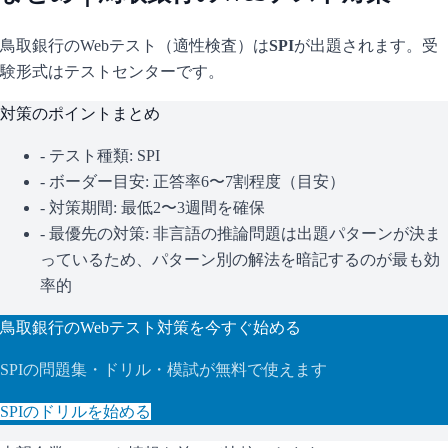
鳥取銀行
のWebテスト（適性検査）は
SPI
が出題されます。
受
験形式はテストセンターです。
対策のポイントまとめ
- テスト種類:
SPI
- ボーダー目安:
正答率6〜7割程度（目安）
- 対策期間: 最低2〜3週間を確保
- 最優先の対策:
非言語の推論問題は出題パターンが決ま
っているため、パターン別の解法を暗記するのが最も効
率的
鳥取銀行
のWebテスト対策を今すぐ始める
SPI
の問題集・ドリル・模試が無料で使えます
SPI
のドリルを始める