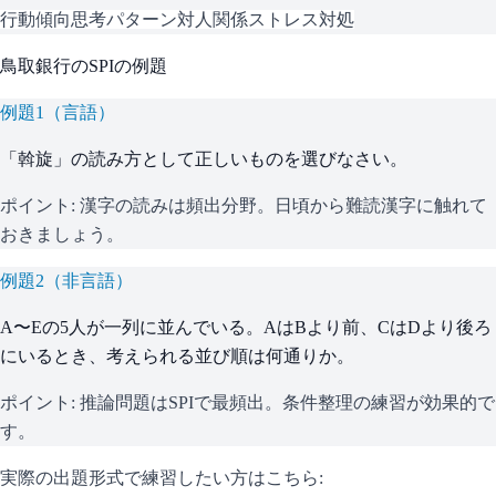
行動傾向
思考パターン
対人関係
ストレス対処
鳥取銀行
の
SPI
の例題
例題
1
（
言語
）
「斡旋」の読み方として正しいものを選びなさい。
ポイント:
漢字の読みは頻出分野。日頃から難読漢字に触れて
おきましょう。
例題
2
（
非言語
）
A〜Eの5人が一列に並んでいる。AはBより前、CはDより後ろ
にいるとき、考えられる並び順は何通りか。
ポイント:
推論問題はSPIで最頻出。条件整理の練習が効果的で
す。
実際の出題形式で練習したい方はこちら: