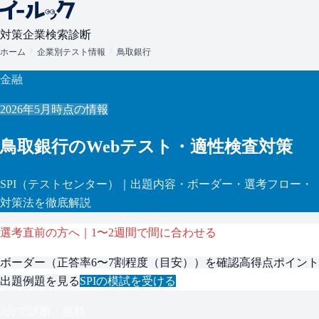
対策
企業検索
診断
ホーム
企業別テスト情報
鳥取銀行
金融
2026年5月
時点の情報
鳥取銀行
のWebテスト・適性検査対策
SPI
（テストセンター）
｜出題内容・ボーダー・選考フロー・
対策法を徹底解説
選考直前の方へ｜1〜2週間で間に合わせる
ボーダー（
正答率6〜7割程度（目安）
）を確認
高得点ポイント
出題例題を見る
SPI
の模試を受ける
3分で診断・無料