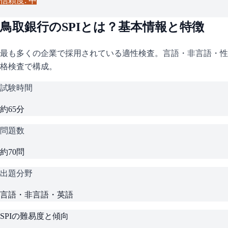
信頼度: 中
鳥取銀行
の
SPI
とは？基本情報と特徴
最も多くの企業で採用されている適性検査。言語・非言語・性
格検査で構成。
試験時間
約65分
問題数
約70問
出題分野
言語・非言語・英語
SPI
の難易度と傾向