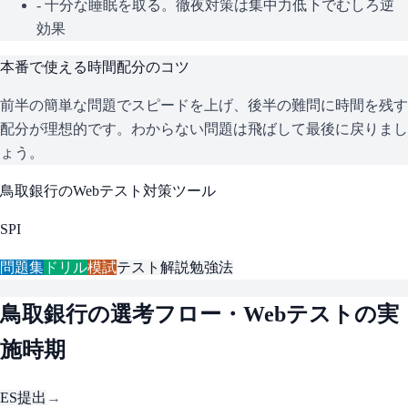
- 十分な睡眠を取る。徹夜対策は集中力低下でむしろ逆
効果
本番で使える時間配分のコツ
前半の簡単な問題でスピードを上げ、後半の難問に時間を残す
配分が理想的です。わからない問題は飛ばして最後に戻りまし
ょう。
鳥取銀行
のWebテスト対策ツール
SPI
問題集
ドリル
模試
テスト解説
勉強法
鳥取銀行
の選考フロー・Webテストの実
施時期
ES提出
→