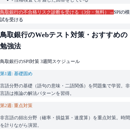
鳥取銀行
の不合格リスク診断を受ける（3分・無料）→
SPI
の模
試を受ける
鳥取銀行
のWebテスト対策・おすすめの
勉強法
鳥取銀行
の
SPI
対策 3週間スケジュール
第1週: 基礎固め
言語分野の基礎（語句の意味・二語関係）を問題集で学習。非
言語は推論の解法パターンを習得。
第2週: 重点対策
非言語の頻出分野（確率・損益算・速度算）を重点対策。時間
を計りながら演習。