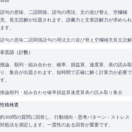
語句の意味、二語関係、語句の用法、文の並び替え、空欄補
充、長文読解が出題されます。語彙力と文章読解力が求められ
ます。
語句の意味
二語関係
語句の用法
文の並び替え
空欄補充
長文読解
非言語（計数）
推論、順列・組み合わせ、確率、損益算、速度算、表の読み取
り、集合が出題されます。短時間で正確に解く計算力が必要で
す。
推論
順列・組み合わせ
確率
損益算
速度算
表の読み取り
集合
性格検査
約300問の質問に回答し、行動傾向・思考パターン・ストレス
対処法を測定します。一貫性のある回答が重要です。