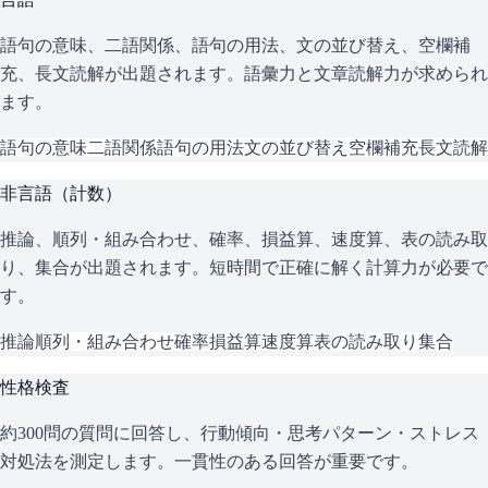
語句の意味、二語関係、語句の用法、文の並び替え、空欄補
充、長文読解が出題されます。語彙力と文章読解力が求められ
ます。
語句の意味
二語関係
語句の用法
文の並び替え
空欄補充
長文読解
非言語（計数）
推論、順列・組み合わせ、確率、損益算、速度算、表の読み取
り、集合が出題されます。短時間で正確に解く計算力が必要で
す。
推論
順列・組み合わせ
確率
損益算
速度算
表の読み取り
集合
性格検査
約300問の質問に回答し、行動傾向・思考パターン・ストレス
対処法を測定します。一貫性のある回答が重要です。