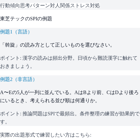
行動傾向
思考パターン
対人関係
ストレス対処
東芝テック
の
SPI
の例題
例題
1
（
言語
）
「斡旋」の読み方として正しいものを選びなさい。
ポイント:
漢字の読みは頻出分野。日頃から難読漢字に触れて
おきましょう。
例題
2
（
非言語
）
A〜Eの5人が一列に並んでいる。AはBより前、CはDより後ろ
にいるとき、考えられる並び順は何通りか。
ポイント:
推論問題はSPIで最頻出。条件整理の練習が効果的で
す。
実際の出題形式で練習したい方はこちら: