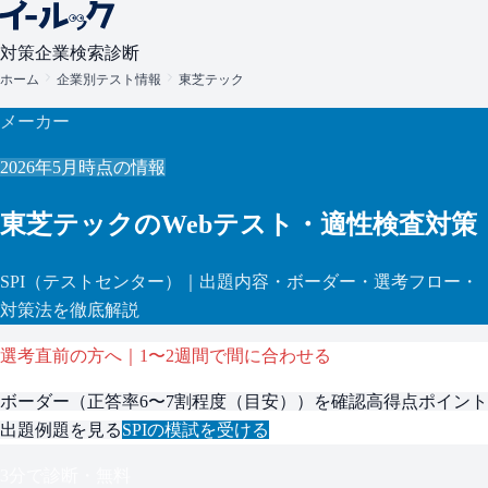
対策
企業検索
診断
ホーム
企業別テスト情報
東芝テック
メーカー
2026年5月
時点の情報
東芝テック
のWebテスト・適性検査対策
SPI
（テストセンター）
｜出題内容・ボーダー・選考フロー・
対策法を徹底解説
選考直前の方へ｜1〜2週間で間に合わせる
ボーダー（
正答率6〜7割程度（目安）
）を確認
高得点ポイント
出題例題を見る
SPI
の模試を受ける
3分で診断・無料