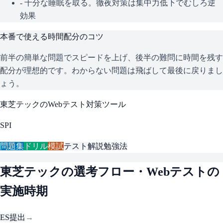
- 十分な睡眠を取る。徹夜対策は集中力低下でむしろ逆
効果
本番で使える時間配分のコツ
前半の簡単な問題でスピードを上げ、後半の難問に時間を残す
配分が理想的です。わからない問題は飛ばして最後に戻りまし
ょう。
東芝テック
のWebテスト対策ツール
SPI
問題集
ドリル
模試
テスト解説
勉強法
東芝テック
の選考フロー・Webテストの
実施時期
ES提出
→