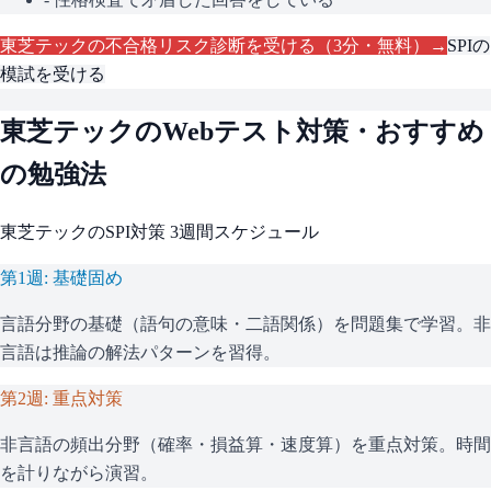
東芝テック
の不合格リスク診断を受ける（3分・無料）→
SPI
の
模試を受ける
東芝テック
のWebテスト対策・おすすめ
の勉強法
東芝テック
の
SPI
対策 3週間スケジュール
第1週: 基礎固め
言語分野の基礎（語句の意味・二語関係）を問題集で学習。非
言語は推論の解法パターンを習得。
第2週: 重点対策
非言語の頻出分野（確率・損益算・速度算）を重点対策。時間
を計りながら演習。