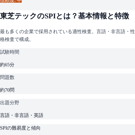
信頼度: 中
東芝テック
の
SPI
とは？基本情報と特徴
最も多くの企業で採用されている適性検査。言語・非言語・性
格検査で構成。
試験時間
約65分
問題数
約70問
出題分野
言語・非言語・英語
SPI
の難易度と傾向