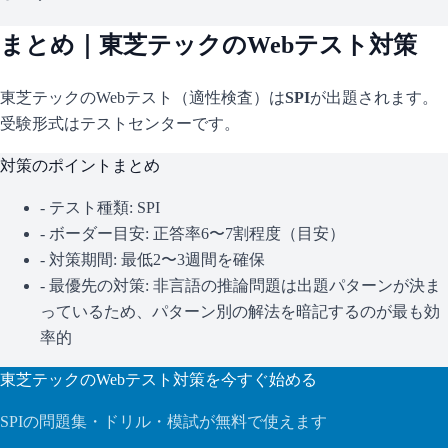
まとめ｜
東芝テック
のWebテスト対策
東芝テック
のWebテスト（適性検査）は
SPI
が出題されます。
受験形式はテストセンターです。
対策のポイントまとめ
- テスト種類:
SPI
- ボーダー目安:
正答率6〜7割程度（目安）
- 対策期間: 最低2〜3週間を確保
- 最優先の対策:
非言語の推論問題は出題パターンが決ま
っているため、パターン別の解法を暗記するのが最も効
率的
東芝テック
のWebテスト対策を今すぐ始める
SPI
の問題集・ドリル・模試が無料で使えます