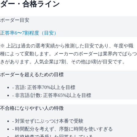
ダー・合格ライン
ボーダー目安
正答率6〜7割程度（目安）
※ 上記は過去の選考実績から推測した目安であり、年度や職
種によって変動します。
メーカーのボーダーは業界内でばらつ
きがあります。人気企業は7割、その他は6割が目安です。
ボーダーを超えるための目標
- 言語: 正答率70%以上を目標
- 非言語/計数: 正答率65%以上を目標
不合格になりやすい人の特徴
- 対策せずにぶっつけ本番で受験
- 時間配分を考えず、序盤に時間を使いすぎる
- 性格検査で矛盾した回答をしている