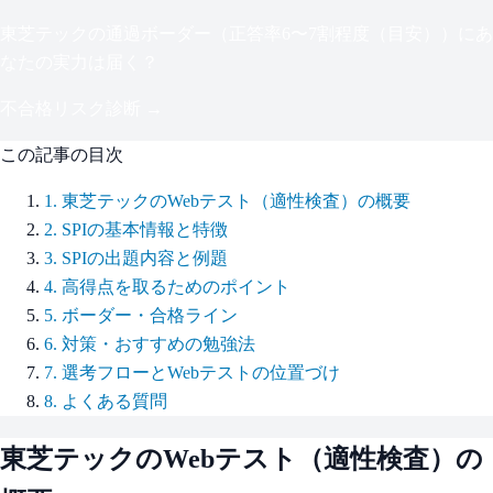
東芝テック
の通過ボーダー（
正答率6〜7割程度（目安）
）にあ
なたの実力は届く？
不合格リスク診断 →
この記事の目次
1
.
東芝テックのWebテスト（適性検査）の概要
2
.
SPIの基本情報と特徴
3
.
SPIの出題内容と例題
4
.
高得点を取るためのポイント
5
.
ボーダー・合格ライン
6
.
対策・おすすめの勉強法
7
.
選考フローとWebテストの位置づけ
8
.
よくある質問
東芝テック
のWebテスト（適性検査）の