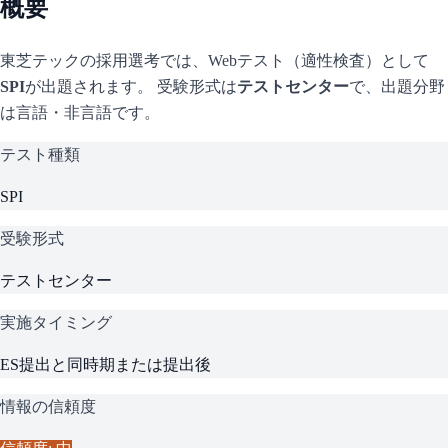
概要
東芝テック
の採用選考では、Webテスト（適性検査）として
SPI
が出題されます。 受験形式は
テストセンター
で、
出題分野
は言語・非言語です。
テスト種類
SPI
受験形式
テストセンター
実施タイミング
ES提出と同時期または提出後
情報の信頼度