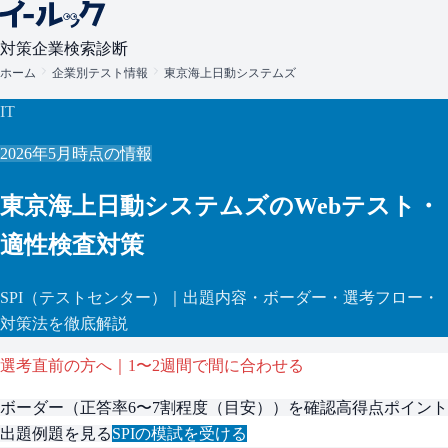
対策
企業検索
診断
ホーム
企業別テスト情報
東京海上日動システムズ
IT
2026年5月
時点の情報
東京海上日動システムズ
のWebテスト・
適性検査対策
SPI
（テストセンター）
｜出題内容・ボーダー・選考フロー・
対策法を徹底解説
選考直前の方へ｜1〜2週間で間に合わせる
ボーダー（
正答率6〜7割程度（目安）
）を確認
高得点ポイント
出題例題を見る
SPI
の模試を受ける