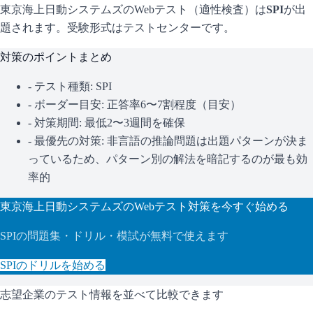
東京海上日動システムズ
のWebテスト（適性検査）は
SPI
が出
題されます。
受験形式はテストセンターです。
対策のポイントまとめ
- テスト種類:
SPI
- ボーダー目安:
正答率6〜7割程度（目安）
- 対策期間: 最低2〜3週間を確保
- 最優先の対策:
非言語の推論問題は出題パターンが決ま
っているため、パターン別の解法を暗記するのが最も効
率的
東京海上日動システムズ
のWebテスト対策を今すぐ始める
SPI
の問題集・ドリル・模試が無料で使えます
SPI
のドリルを始める
志望企業のテスト情報を並べて比較できます