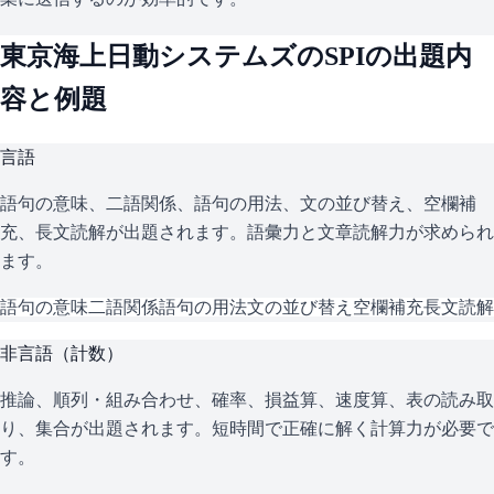
東京海上日動システムズ
の
SPI
の出題内
容と例題
言語
語句の意味、二語関係、語句の用法、文の並び替え、空欄補
充、長文読解が出題されます。語彙力と文章読解力が求められ
ます。
語句の意味
二語関係
語句の用法
文の並び替え
空欄補充
長文読解
非言語（計数）
推論、順列・組み合わせ、確率、損益算、速度算、表の読み取
り、集合が出題されます。短時間で正確に解く計算力が必要で
す。