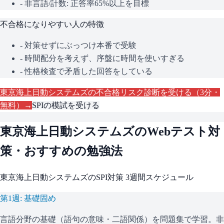
- 非言語/計数: 正答率65%以上を目標
不合格になりやすい人の特徴
- 対策せずにぶっつけ本番で受験
- 時間配分を考えず、序盤に時間を使いすぎる
- 性格検査で矛盾した回答をしている
東京海上日動システムズ
の不合格リスク診断を受ける（3分・
無料）→
SPI
の模試を受ける
東京海上日動システムズ
のWebテスト対
策・おすすめの勉強法
東京海上日動システムズ
の
SPI
対策 3週間スケジュール
第1週: 基礎固め
言語分野の基礎（語句の意味・二語関係）を問題集で学習。非