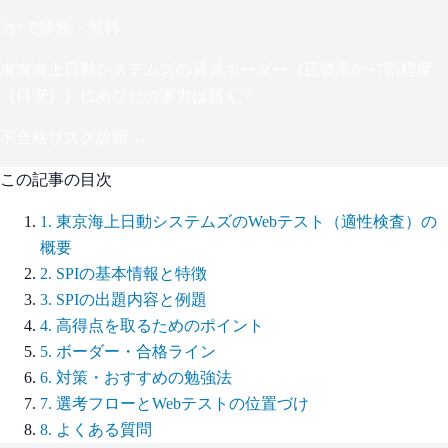
3分で診断・無料
東京海上日動システムズ
の通過ボーダー（
正答率6〜7割程度
（目安）
）にあなたの実力は届く？
不合格リスク診断 →
この記事の目次
1
.
東京海上日動システムズのWebテスト（適性検査）の
概要
2
.
SPIの基本情報と特徴
3
.
SPIの出題内容と例題
4
.
高得点を取るためのポイント
5
.
ボーダー・合格ライン
6
.
対策・おすすめの勉強法
7
.
選考フローとWebテストの位置づけ
8
.
よくある質問