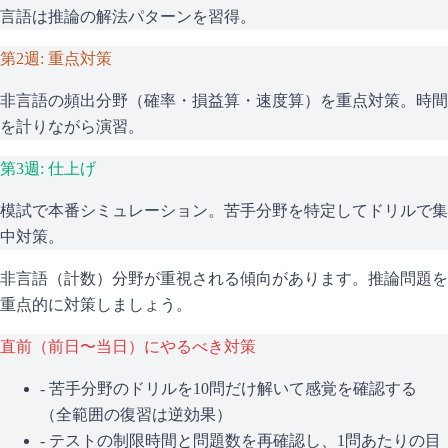
言語は推論の解法パターンを習得。
第2週: 重点対策
非言語の頻出分野（確率・損益算・速度算）を重点対策。時間
を計りながら演習。
第3週: 仕上げ
模試で本番シミュレーション。苦手分野を特定してドリルで集
中対策。
非言語（計数）分野が重視される傾向があります。推論問題を
重点的に対策しましょう。
直前（前日〜当日）にやるべき対策
- 苦手分野のドリルを10問だけ解いて感覚を確認する
（全範囲の復習は逆効果）
- テストの制限時間と問題数を再確認し、1問あたりの目