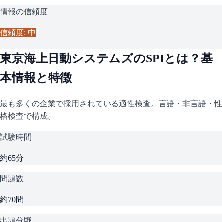
情報の信頼度
信頼度: 中
東京海上日動システムズ
の
SPI
とは？基
本情報と特徴
最も多くの企業で採用されている適性検査。言語・非言語・性
格検査で構成。
試験時間
約65分
問題数
約70問
出題分野