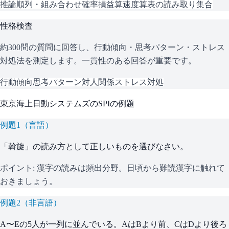
推論
順列・組み合わせ
確率
損益算
速度算
表の読み取り
集合
性格検査
約300問の質問に回答し、行動傾向・思考パターン・ストレス
対処法を測定します。一貫性のある回答が重要です。
行動傾向
思考パターン
対人関係
ストレス対処
東京海上日動システムズ
の
SPI
の例題
例題
1
（
言語
）
「斡旋」の読み方として正しいものを選びなさい。
ポイント:
漢字の読みは頻出分野。日頃から難読漢字に触れて
おきましょう。
例題
2
（
非言語
）
A〜Eの5人が一列に並んでいる。AはBより前、CはDより後ろ