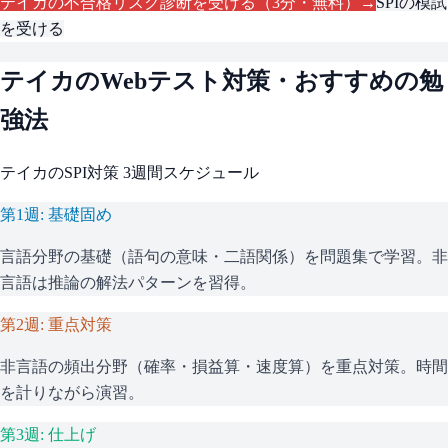
テイカ
の不合格リスク診断を受ける（3分・無料）→
SPI
の模試
を受ける
テイカ
のWebテスト対策・おすすめの勉
強法
テイカ
の
SPI
対策 3週間スケジュール
第1週: 基礎固め
言語分野の基礎（語句の意味・二語関係）を問題集で学習。非
言語は推論の解法パターンを習得。
第2週: 重点対策
非言語の頻出分野（確率・損益算・速度算）を重点対策。時間
を計りながら演習。
第3週: 仕上げ