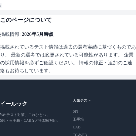
›
このページについて
掲載情報:
2026年5月
時点
掲載されているテスト情報は過去の選考実績に基づくものであ
り、 最新の選考では変更されている可能性があります。 企業
の採用情報を必ずご確認ください。 情報の修正・追加のご連
絡もお待ちしています。
人気テスト
イールック
SPI
Webテスト対策、これひとつ。
玉手箱
SPI・玉手箱・CABなど全33種対応。
CAB
TG-WEB