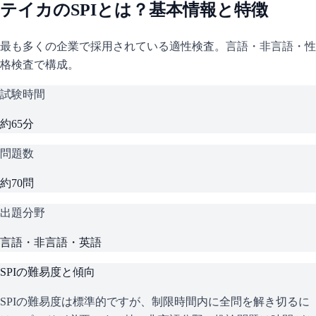
テイカ
の
SPI
とは？基本情報と特徴
最も多くの企業で採用されている適性検査。言語・非言語・性
格検査で構成。
試験時間
約65分
問題数
約70問
出題分野
言語・非言語・英語
SPI
の難易度と傾向
SPIの難易度は標準的ですが、制限時間内に全問を解き切るに