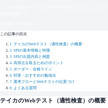
テイカ
の通過ボーダー（
正答率6〜7割程度（目安）
）にあなた
の実力は届く？
不合格リスク診断 →
この記事の目次
1
.
テイカのWebテスト（適性検査）の概要
2
.
SPIの基本情報と特徴
3
.
SPIの出題内容と例題
4
.
高得点を取るためのポイント
5
.
ボーダー・合格ライン
6
.
対策・おすすめの勉強法
7
.
選考フローとWebテストの位置づけ
8
.
よくある質問
テイカ
のWebテスト（適性検査）の概要