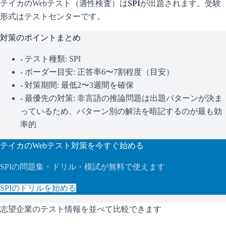
テイカ
のWebテスト（適性検査）は
SPI
が出題されます。
受験
形式はテストセンターです。
対策のポイントまとめ
- テスト種類:
SPI
- ボーダー目安:
正答率6〜7割程度（目安）
- 対策期間: 最低2〜3週間を確保
- 最優先の対策:
非言語の推論問題は出題パターンが決ま
っているため、パターン別の解法を暗記するのが最も効
率的
テイカ
のWebテスト対策を今すぐ始める
SPI
の問題集・ドリル・模試が無料で使えます
SPI
のドリルを始める
志望企業のテスト情報を並べて比較できます