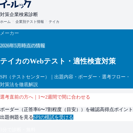
対策
企業検索
診断
ホーム
企業別テスト情報
テイカ
メーカー
2026年5月
時点の情報
テイカ
のWebテスト・適性検査対策
SPI
（テストセンター）
｜出題内容・ボーダー・選考フロー・
対策法を徹底解説
選考直前の方へ｜1〜2週間で間に合わせる
ボーダー（
正答率6〜7割程度（目安）
）を確認
高得点ポイント
出題例題を見る
SPI
の模試を受ける
3分で診断・無料