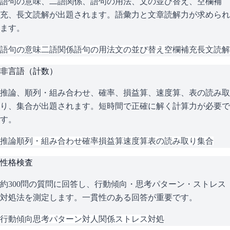
語句の意味、二語関係、語句の用法、文の並び替え、空欄補
充、長文読解が出題されます。語彙力と文章読解力が求められ
ます。
語句の意味
二語関係
語句の用法
文の並び替え
空欄補充
長文読解
非言語（計数）
推論、順列・組み合わせ、確率、損益算、速度算、表の読み取
り、集合が出題されます。短時間で正確に解く計算力が必要で
す。
推論
順列・組み合わせ
確率
損益算
速度算
表の読み取り
集合
性格検査
約300問の質問に回答し、行動傾向・思考パターン・ストレス
対処法を測定します。一貫性のある回答が重要です。
行動傾向
思考パターン
対人関係
ストレス対処