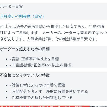
ボーダー目安
正答率6〜7割程度（目安）
※ 上記は過去の選考実績から推測した目安であり、年度や職
種によって変動します。
メーカーのボーダーは業界内でばらつ
きがあります。人気企業は7割、その他は6割が目安です。
ボーダーを超えるための目標
- 言語: 正答率70%以上を目標
- 非言語/計数: 正答率65%以上を目標
不合格になりやすい人の特徴
- 対策せずにぶっつけ本番で受験
- 時間配分を考えず、序盤に時間を使いすぎる
- 性格検査で矛盾した回答をしている