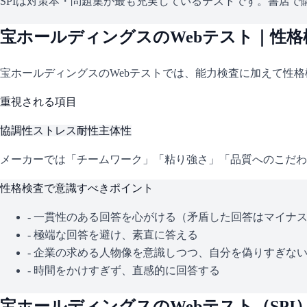
SPIは対策本・問題集が最も充実しているテストです。書店で購
宝ホールディングス
のWebテスト｜性
宝ホールディングス
のWebテストでは、能力検査に加えて性
重視される項目
協調性
ストレス耐性
主体性
メーカーでは「チームワーク」「粘り強さ」「品質へのこだわ
性格検査で意識すべきポイント
- 一貫性のある回答を心がける（矛盾した回答はマイナ
- 極端な回答を避け、素直に答える
- 企業の求める人物像を意識しつつ、自分を偽りすぎな
- 時間をかけすぎず、直感的に回答する
宝ホールディングス
のWebテスト（
SPI