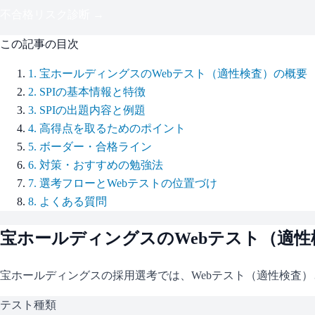
不合格リスク診断 →
この記事の目次
1
.
宝ホールディングスのWebテスト（適性検査）の概要
2
.
SPIの基本情報と特徴
3
.
SPIの出題内容と例題
4
.
高得点を取るためのポイント
5
.
ボーダー・合格ライン
6
.
対策・おすすめの勉強法
7
.
選考フローとWebテストの位置づけ
8
.
よくある質問
宝ホールディングス
のWebテスト（適
宝ホールディングス
の採用選考では、Webテスト（適性検査）
テスト種類