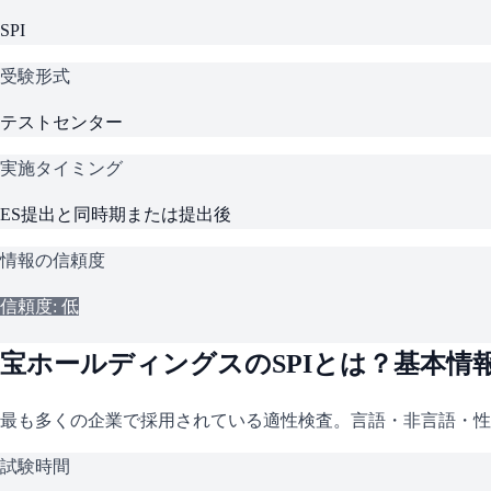
SPI
受験形式
テストセンター
実施タイミング
ES提出と同時期または提出後
情報の信頼度
信頼度: 低
宝ホールディングス
の
SPI
とは？基本情
最も多くの企業で採用されている適性検査。言語・非言語・性
試験時間