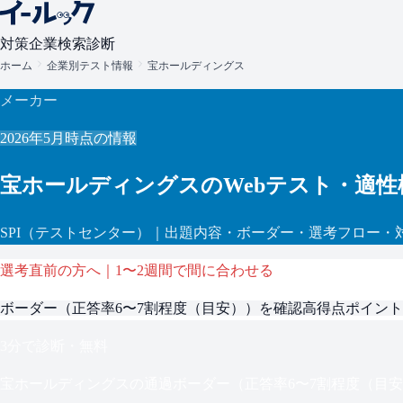
対策
企業検索
診断
ホーム
企業別テスト情報
宝ホールディングス
メーカー
2026年5月
時点の情報
宝ホールディングス
のWebテスト・適性
SPI
（テストセンター）
｜出題内容・ボーダー・選考フロー・
選考直前の方へ｜1〜2週間で間に合わせる
ボーダー（
正答率6〜7割程度（目安）
）を確認
高得点ポイント
3分で診断・無料
宝ホールディングス
の通過ボーダー（
正答率6〜7割程度（目