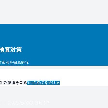
検査対策
対策法を徹底解説
出題例題を見る
SPI
の模試を受ける
安）
）にあなたの実力は届く？