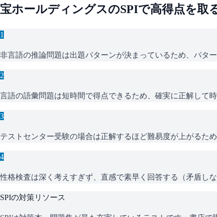
宝ホールディングス
の
SPI
で高得点を取
1
非言語の推論問題は出題パターンが決まっているため、パター
2
言語の語彙問題は短時間で得点できるため、確実に正解して時
3
テストセンター受験の場合は正解するほど難易度が上がるため
4
性格検査は深く考えすぎず、直感で素早く回答する（矛盾しな
SPI
の対策リソース