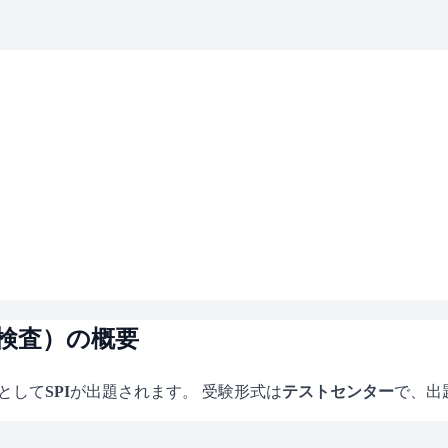
性検査）の概要
として
SPI
が出題されます。 受験形式は
テストセンター
で、
出