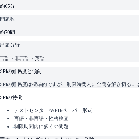
約65分
問題数
約70問
出題分野
言語・非言語・英語
SPI
の難易度と傾向
SPIの難易度は標準的ですが、制限時間内に全問を解き切る
SPI
の特徴
-
テストセンター/WEB/ペーパー形式
-
言語・非言語・性格検査
-
制限時間内に多くの問題