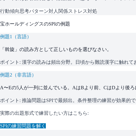
行動傾向
思考パターン
対人関係
ストレス対処
宝ホールディングス
の
SPI
の例題
例題
1
（
言語
）
「斡旋」の読み方として正しいものを選びなさい。
ポイント:
漢字の読みは頻出分野。日頃から難読漢字に触れて
例題
2
（
非言語
）
A〜Eの5人が一列に並んでいる。AはBより前、CはDより後
ポイント:
推論問題はSPIで最頻出。条件整理の練習が効果的
実際の出題形式で練習したい方はこちら:
SPI
の練習問題を解く