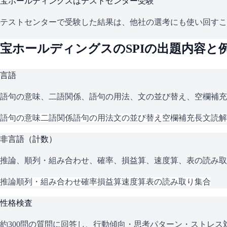
宝ホールディングス
はテストセンター受験
テストセンターで受験した結果は、他社の選考にも使い回すこ
宝ホールディングス
の
SPI
の出題内容と
言語
語句の意味、二語関係、語句の用法、文の並び替え、空欄補充
語句の意味
二語関係
語句の用法
文の並び替え
空欄補充
長文読解
非言語（計数）
推論、順列・組み合わせ、確率、損益算、速度算、表の読み取
推論
順列・組み合わせ
確率
損益算
速度算
表の読み取り
集合
性格検査
約300問の質問に回答し、行動傾向・思考パターン・ストレ