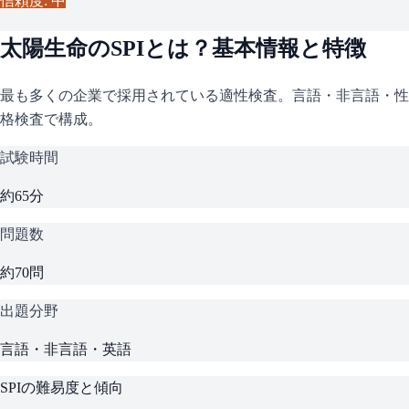
信頼度: 中
太陽生命
の
SPI
とは？基本情報と特徴
最も多くの企業で採用されている適性検査。言語・非言語・性
格検査で構成。
試験時間
約65分
問題数
約70問
出題分野
言語・非言語・英語
SPI
の難易度と傾向