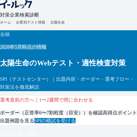
対策
企業検索
診断
ホーム
企業別テスト情報
太陽生命
金融
2026年5月
時点の情報
太陽生命
のWebテスト・適性検査対策
SPI
（テストセンター）
｜出題内容・ボーダー・選考フロー・
対策法を徹底解説
選考直前の方へ｜1〜2週間で間に合わせる
ボーダー（
正答率6〜7割程度（目安）
）を確認
高得点ポイント
出題例題を見る
SPI
の模試を受ける
3分で診断・無料