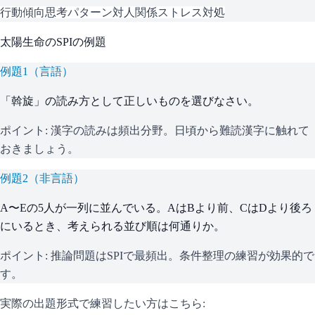
行動傾向
思考パターン
対人関係
ストレス対処
太陽生命
の
SPI
の例題
例題
1
（
言語
）
「斡旋」の読み方として正しいものを選びなさい。
ポイント:
漢字の読みは頻出分野。日頃から難読漢字に触れて
おきましょう。
例題
2
（
非言語
）
A〜Eの5人が一列に並んでいる。AはBより前、CはDより後ろ
にいるとき、考えられる並び順は何通りか。
ポイント:
推論問題はSPIで最頻出。条件整理の練習が効果的で
す。
実際の出題形式で練習したい方はこちら: