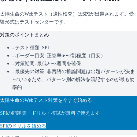
太陽生命
のWebテスト（適性検査）は
SPI
が出題されます。
受
験形式はテストセンターです。
対策のポイントまとめ
- テスト種類:
SPI
- ボーダー目安:
正答率6〜7割程度（目安）
- 対策期間: 最低2〜3週間を確保
- 最優先の対策:
非言語の推論問題は出題パターンが決ま
っているため、パターン別の解法を暗記するのが最も効
率的
太陽生命
のWebテスト対策を今すぐ始める
SPI
の問題集・ドリル・模試が無料で使えます
SPI
のドリルを始める