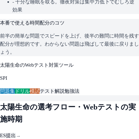
- 十分な睡眠を取る。徹夜対策は集中力低下でむしろ逆
効果
本番で使える時間配分のコツ
前半の簡単な問題でスピードを上げ、後半の難問に時間を残す
配分が理想的です。わからない問題は飛ばして最後に戻りまし
ょう。
太陽生命
のWebテスト対策ツール
SPI
問題集
ドリル
模試
テスト解説
勉強法
太陽生命
の選考フロー・Webテストの実
施時期
ES提出
→