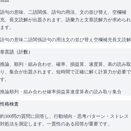
語句の意味、二語関係、語句の用法、文の並び替え、空欄補
充、長文読解が出題されます。語彙力と文章読解力が求められ
ます。
語句の意味
二語関係
語句の用法
文の並び替え
空欄補充
長文読解
非言語（計数）
推論、順列・組み合わせ、確率、損益算、速度算、表の読み取
り、集合が出題されます。短時間で正確に解く計算力が必要で
す。
推論
順列・組み合わせ
確率
損益算
速度算
表の読み取り
集合
性格検査
約300問の質問に回答し、行動傾向・思考パターン・ストレス
対処法を測定します。一貫性のある回答が重要です。