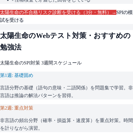
太陽生命
の不合格リスク診断を受ける（3分・無料）→
SPI
の模
試を受ける
太陽生命
のWebテスト対策・おすすめの
勉強法
太陽生命
の
SPI
対策 3週間スケジュール
第1週: 基礎固め
言語分野の基礎（語句の意味・二語関係）を問題集で学習。非
言語は推論の解法パターンを習得。
第2週: 重点対策
非言語の頻出分野（確率・損益算・速度算）を重点対策。時間
を計りながら演習。