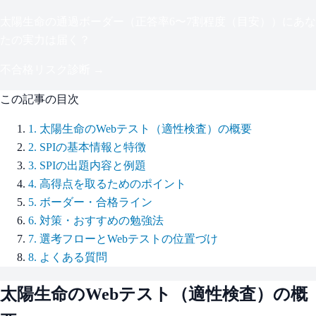
太陽生命
の通過ボーダー（
正答率6〜7割程度（目安）
）にあな
たの実力は届く？
不合格リスク診断 →
この記事の目次
1
.
太陽生命のWebテスト（適性検査）の概要
2
.
SPIの基本情報と特徴
3
.
SPIの出題内容と例題
4
.
高得点を取るためのポイント
5
.
ボーダー・合格ライン
6
.
対策・おすすめの勉強法
7
.
選考フローとWebテストの位置づけ
8
.
よくある質問
太陽生命
のWebテスト（適性検査）の概