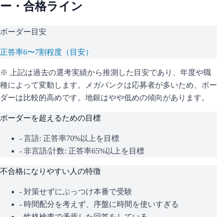
ー・合格ライン
ボーダー目安
正答率6〜7割程度（目安）
※ 上記は過去の選考実績から推測した目安であり、年度や職
種によって変動します。
メガバンクは応募者が多いため、ボー
ダーは比較的高めです。地銀はやや低めの傾向があります。
ボーダーを超えるための目標
- 言語: 正答率70%以上を目標
- 非言語/計数: 正答率65%以上を目標
不合格になりやすい人の特徴
- 対策せずにぶっつけ本番で受験
- 時間配分を考えず、序盤に時間を使いすぎる
- 性格検査で矛盾した回答をしている