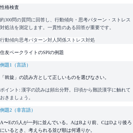
性格検査
約300問の質問に回答し、行動傾向・思考パターン・ストレス
対処法を測定します。一貫性のある回答が重要です。
行動傾向
思考パターン
対人関係
ストレス対処
住友ベークライト
の
SPI
の例題
例題
1
（
言語
）
「斡旋」の読み方として正しいものを選びなさい。
ポイント:
漢字の読みは頻出分野。日頃から難読漢字に触れて
おきましょう。
例題
2
（
非言語
）
A〜Eの5人が一列に並んでいる。AはBより前、CはDより後ろ
にいるとき、考えられる並び順は何通りか。