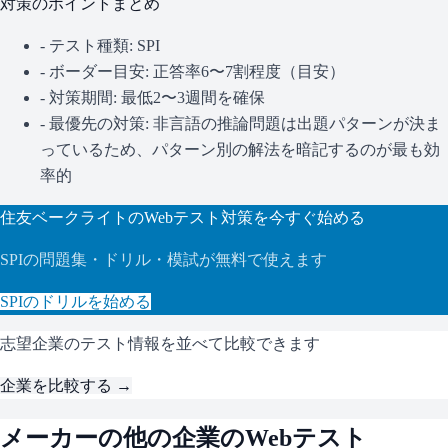
対策のポイントまとめ
- テスト種類:
SPI
- ボーダー目安:
正答率6〜7割程度（目安）
- 対策期間: 最低2〜3週間を確保
- 最優先の対策:
非言語の推論問題は出題パターンが決ま
っているため、パターン別の解法を暗記するのが最も効
率的
住友ベークライト
のWebテスト対策を今すぐ始める
SPI
の問題集・ドリル・模試が無料で使えます
SPI
のドリルを始める
志望企業のテスト情報を並べて比較できます
企業を比較する →
メーカー
の他の企業のWebテスト