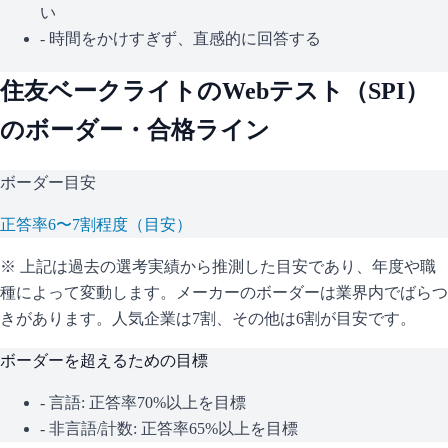
い
- 時間をかけすぎず、直感的に回答する
住友ベークライト
のWebテスト（
SPI
）
のボーダー・合格ライン
ボーダー目安
正答率6〜7割程度（目安）
※ 上記は過去の選考実績から推測した目安であり、年度や職
種によって変動します。
メーカーのボーダーは業界内でばらつ
きがあります。人気企業は7割、その他は6割が目安です。
ボーダーを超えるための目標
- 言語: 正答率70%以上を目標
- 非言語/計数: 正答率65%以上を目標