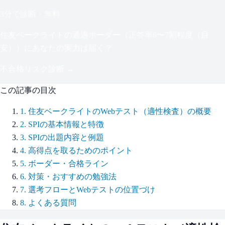
3分で診断・無料
住友ベークライト
の通過ボーダー（
正答率6〜7割程度（目
安）
）にあなたの実力は届く？
不合格リスク診断 →
この記事の目次
1
.
住友ベークライトのWebテスト（適性検査）の概要
2
.
SPIの基本情報と特徴
3
.
SPIの出題内容と例題
4
.
高得点を取るためのポイント
5
.
ボーダー・合格ライン
6
.
対策・おすすめの勉強法
7
.
選考フローとWebテストの位置づけ
8
.
よくある質問