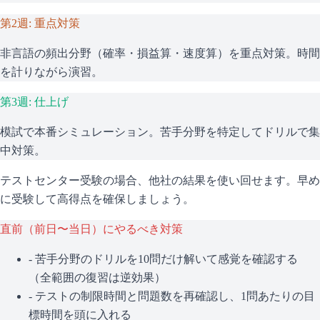
第2週: 重点対策
非言語の頻出分野（確率・損益算・速度算）を重点対策。時間
を計りながら演習。
第3週: 仕上げ
模試で本番シミュレーション。苦手分野を特定してドリルで集
中対策。
テストセンター受験の場合、他社の結果を使い回せます。早め
に受験して高得点を確保しましょう。
直前（前日〜当日）にやるべき対策
- 苦手分野のドリルを10問だけ解いて感覚を確認する
（全範囲の復習は逆効果）
- テストの制限時間と問題数を再確認し、1問あたりの目
標時間を頭に入れる