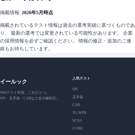
掲載情報:
2026年5月
時点
掲載されているテスト情報は過去の選考実績に基づくものであ
り、 最新の選考では変更されている可能性があります。 企業
の採用情報を必ずご確認ください。 情報の修正・追加のご連
絡もお待ちしています。
人気テスト
イールック
SPI
Webテスト対策、これひとつ。
玉手箱
SPI・玉手箱・CABなど全33種対応。
CAB
TG-WEB
SCOA
CUBIC