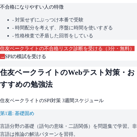
不合格になりやすい人の特徴
- 対策せずにぶっつけ本番で受験
- 時間配分を考えず、序盤に時間を使いすぎる
- 性格検査で矛盾した回答をしている
住友ベークライト
の不合格リスク診断を受ける（3分・無料）
→
SPI
の模試を受ける
住友ベークライト
のWebテスト対策・お
すすめの勉強法
住友ベークライト
の
SPI
対策 3週間スケジュール
第1週: 基礎固め
言語分野の基礎（語句の意味・二語関係）を問題集で学習。非
言語は推論の解法パターンを習得。