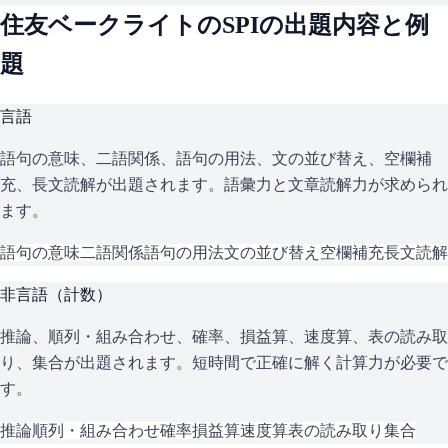
住友ベークライト
の
SPI
の出題内容と例
題
言語
語句の意味、二語関係、語句の用法、文の並び替え、空欄補
充、長文読解が出題されます。語彙力と文章読解力が求められ
ます。
語句の意味
二語関係
語句の用法
文の並び替え
空欄補充
長文読解
非言語（計数）
推論、順列・組み合わせ、確率、損益算、速度算、表の読み取
り、集合が出題されます。短時間で正確に解く計算力が必要で
す。
推論
順列・組み合わせ
確率
損益算
速度算
表の読み取り
集合