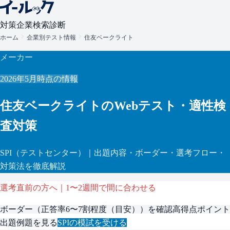
対策
企業検索
診断
ホーム
企業別テスト情報
住友ベークライト
メーカー
2026年5月
時点の情報
住友ベークライト
のWebテスト・適性検
査対策
SPI
（テストセンター）
｜出題内容・ボーダー・選考フロー・
対策法を徹底解説
選考直前の方へ｜1〜2週間で間に合わせる
ボーダー（
正答率6〜7割程度（目安）
）を確認
高得点ポイント
出題例題を見る
SPI
の模試を受ける