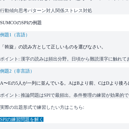
行動傾向
思考パターン
対人関係
ストレス対処
SUMCO
の
SPI
の例題
例題
1
（
言語
）
「斡旋」の読み方として正しいものを選びなさい。
ポイント:
漢字の読みは頻出分野。日頃から難読漢字に触れて
例題
2
（
非言語
）
A〜Eの5人が一列に並んでいる。AはBより前、CはDより後
ポイント:
推論問題はSPIで最頻出。条件整理の練習が効果的
実際の出題形式で練習したい方はこちら:
SPI
の練習問題を解く