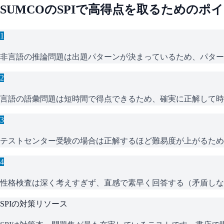
SUMCO
の
SPI
で高得点を取るためのポイ
1
非言語の推論問題は出題パターンが決まっているため、パター
2
言語の語彙問題は短時間で得点できるため、確実に正解して時
3
テストセンター受験の場合は正解するほど難易度が上がるため
4
性格検査は深く考えすぎず、直感で素早く回答する（矛盾しな
SPI
の対策リソース