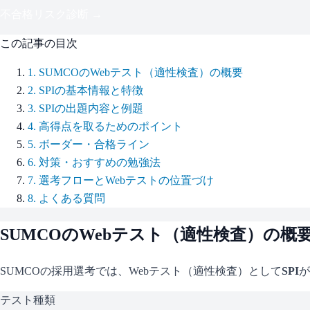
不合格リスク診断 →
この記事の目次
1
.
SUMCOのWebテスト（適性検査）の概要
2
.
SPIの基本情報と特徴
3
.
SPIの出題内容と例題
4
.
高得点を取るためのポイント
5
.
ボーダー・合格ライン
6
.
対策・おすすめの勉強法
7
.
選考フローとWebテストの位置づけ
8
.
よくある質問
SUMCO
のWebテスト（適性検査）の概
SUMCO
の採用選考では、Webテスト（適性検査）として
SPI
が
テスト種類