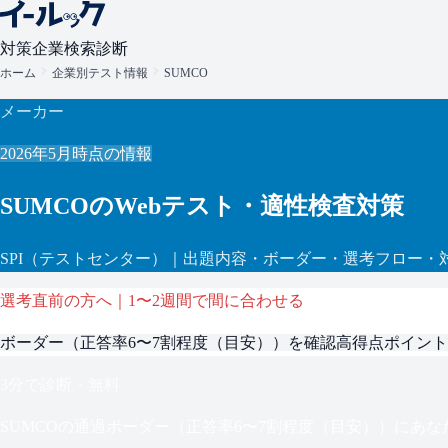
対策
企業検索
診断
ホーム
企業別テスト情報
SUMCO
メーカー
2026年5月
時点の情報
SUMCO
のWebテスト・適性検査対策
SPI
（テストセンター）
｜出題内容・ボーダー・選考フロー・
選考直前の方へ｜1〜2週間で間に合わせる
ボーダー（
正答率6〜7割程度（目安）
）を確認
高得点ポイント
3分で診断・無料
SUMCO
の通過ボーダー（
正答率6〜7割程度（目安）
）にあな