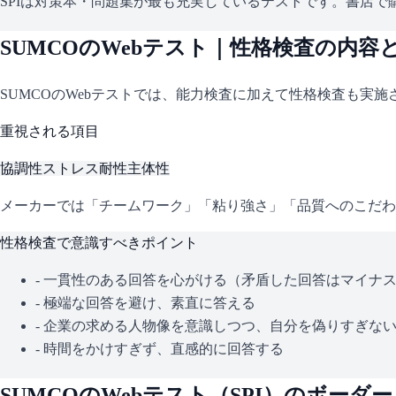
SPIは対策本・問題集が最も充実しているテストです。書店で購
SUMCO
のWebテスト｜性格検査の内容
SUMCO
のWebテストでは、能力検査に加えて性格検査も実施
重視される項目
協調性
ストレス耐性
主体性
メーカーでは「チームワーク」「粘り強さ」「品質へのこだわ
性格検査で意識すべきポイント
- 一貫性のある回答を心がける（矛盾した回答はマイナ
- 極端な回答を避け、素直に答える
- 企業の求める人物像を意識しつつ、自分を偽りすぎな
- 時間をかけすぎず、直感的に回答する
SUMCO
のWebテスト（
SPI
）のボーダー