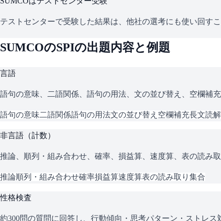
SUMCO
はテストセンター受験
テストセンターで受験した結果は、他社の選考にも使い回すこ
SUMCO
の
SPI
の出題内容と例題
言語
語句の意味、二語関係、語句の用法、文の並び替え、空欄補充
語句の意味
二語関係
語句の用法
文の並び替え
空欄補充
長文読解
非言語（計数）
推論、順列・組み合わせ、確率、損益算、速度算、表の読み取
推論
順列・組み合わせ
確率
損益算
速度算
表の読み取り
集合
性格検査
約300問の質問に回答し、行動傾向・思考パターン・ストレ