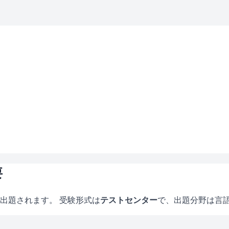
要
出題されます。 受験形式は
テストセンター
で、
出題分野は言