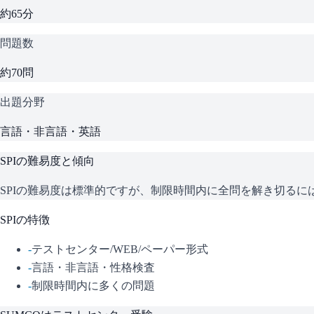
約65分
問題数
約70問
出題分野
言語・非言語・英語
SPI
の難易度と傾向
SPIの難易度は標準的ですが、制限時間内に全問を解き切る
SPI
の特徴
-
テストセンター/WEB/ペーパー形式
-
言語・非言語・性格検査
-
制限時間内に多くの問題