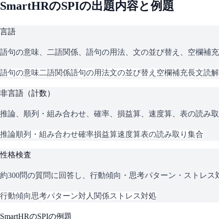
SmartHR
の
SPI
の出題内容と例題
言語
語句の意味、二語関係、語句の用法、文の並び替え、空欄補充
語句の意味
二語関係
語句の用法
文の並び替え
空欄補充
長文読解
非言語（計数）
推論、順列・組み合わせ、確率、損益算、速度算、表の読み取
推論
順列・組み合わせ
確率
損益算
速度算
表の読み取り
集合
性格検査
約300問の質問に回答し、行動傾向・思考パターン・ストレ
行動傾向
思考パターン
対人関係
ストレス対処
SmartHR
の
SPI
の例題