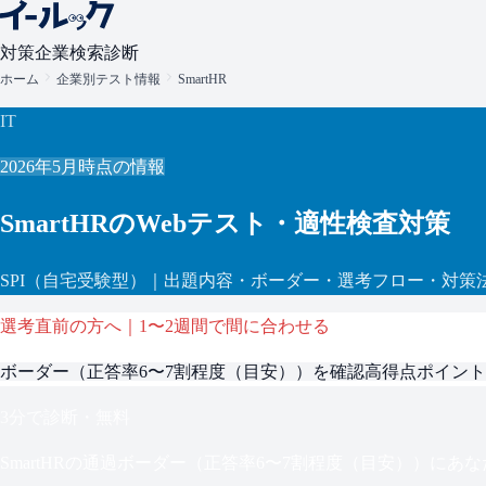
対策
企業検索
診断
ホーム
企業別テスト情報
SmartHR
IT
2026年5月
時点の情報
SmartHR
のWebテスト・適性検査対策
SPI
（自宅受験型）
｜出題内容・ボーダー・選考フロー・対策
選考直前の方へ｜1〜2週間で間に合わせる
ボーダー（
正答率6〜7割程度（目安）
）を確認
高得点ポイント
3分で診断・無料
SmartHR
の通過ボーダー（
正答率6〜7割程度（目安）
）にあな