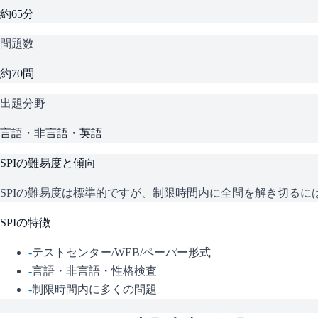
約65分
問題数
約70問
出題分野
言語・非言語・英語
SPI
の難易度と傾向
SPIの難易度は標準的ですが、制限時間内に全問を解き切る
SPI
の特徴
-
テストセンター/WEB/ペーパー形式
-
言語・非言語・性格検査
-
制限時間内に多くの問題