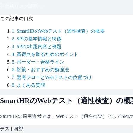
不合格リスク診断 →
この記事の目次
1
.
SmartHRのWebテスト（適性検査）の概要
2
.
SPIの基本情報と特徴
3
.
SPIの出題内容と例題
4
.
高得点を取るためのポイント
5
.
ボーダー・合格ライン
6
.
対策・おすすめの勉強法
7
.
選考フローとWebテストの位置づけ
8
.
よくある質問
SmartHR
のWebテスト（適性検査）の概
SmartHR
の採用選考では、Webテスト（適性検査）として
SPI
テスト種類