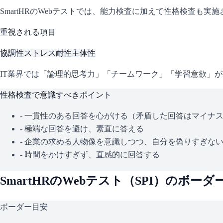
SmartHR
のWebテストでは、能力検査に加えて性格検査も実
重視される項目
協調性
ストレス耐性
主体性
IT業界では「論理的思考力」「チームワーク」「学習意欲」
性格検査で意識すべきポイント
- 一貫性のある回答を心がける（矛盾した回答はマイナ
- 極端な回答を避け、素直に答える
- 企業の求める人物像を意識しつつ、自分を偽りすぎな
- 時間をかけすぎず、直感的に回答する
SmartHR
のWebテスト（
SPI
）のボーダ
ボーダー目安