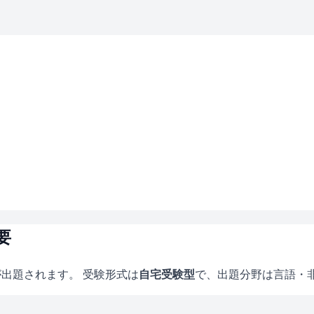
要
が出題されます。 受験形式は
自宅受験型
で、
出題分野は言語・