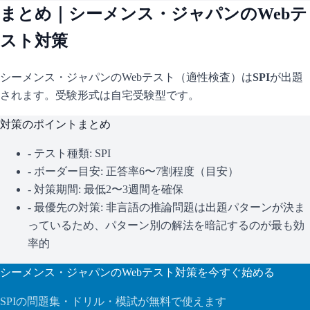
まとめ｜
シーメンス・ジャパン
のWebテ
スト対策
シーメンス・ジャパン
のWebテスト（適性検査）は
SPI
が出題
されます。
受験形式は自宅受験型です。
対策のポイントまとめ
- テスト種類:
SPI
- ボーダー目安:
正答率6〜7割程度（目安）
- 対策期間: 最低2〜3週間を確保
- 最優先の対策:
非言語の推論問題は出題パターンが決ま
っているため、パターン別の解法を暗記するのが最も効
率的
シーメンス・ジャパン
のWebテスト対策を今すぐ始める
SPI
の問題集・ドリル・模試が無料で使えます