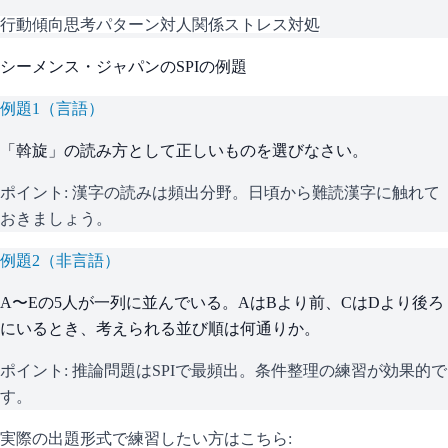
行動傾向
思考パターン
対人関係
ストレス対処
シーメンス・ジャパン
の
SPI
の例題
例題
1
（
言語
）
「斡旋」の読み方として正しいものを選びなさい。
ポイント:
漢字の読みは頻出分野。日頃から難読漢字に触れて
おきましょう。
例題
2
（
非言語
）
A〜Eの5人が一列に並んでいる。AはBより前、CはDより後ろ
にいるとき、考えられる並び順は何通りか。
ポイント:
推論問題はSPIで最頻出。条件整理の練習が効果的で
す。
実際の出題形式で練習したい方はこちら: