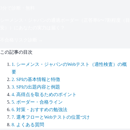
3分で診断・無料
シーメンス・ジャパン
の通過ボーダー（
正答率6〜7割程度（目
安）
）にあなたの実力は届く？
不合格リスク診断 →
この記事の目次
1
.
シーメンス・ジャパンのWebテスト（適性検査）の概
要
2
.
SPIの基本情報と特徴
3
.
SPIの出題内容と例題
4
.
高得点を取るためのポイント
5
.
ボーダー・合格ライン
6
.
対策・おすすめの勉強法
7
.
選考フローとWebテストの位置づけ
8
.
よくある質問