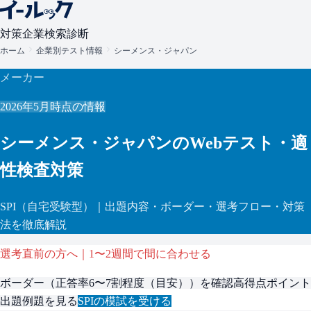
対策
企業検索
診断
ホーム
企業別テスト情報
シーメンス・ジャパン
メーカー
2026年5月
時点の情報
シーメンス・ジャパン
のWebテスト・適
性検査対策
SPI
（自宅受験型）
｜出題内容・ボーダー・選考フロー・対策
法を徹底解説
選考直前の方へ｜1〜2週間で間に合わせる
ボーダー（
正答率6〜7割程度（目安）
）を確認
高得点ポイント
出題例題を見る
SPI
の模試を受ける