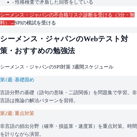
- 性格検査で矛盾した回答をしている
シーメンス・ジャパン
の不合格リスク診断を受ける（3分・無
料）→
SPI
の模試を受ける
シーメンス・ジャパン
のWebテスト対
策・おすすめの勉強法
シーメンス・ジャパン
の
SPI
対策 3週間スケジュール
第1週: 基礎固め
言語分野の基礎（語句の意味・二語関係）を問題集で学習。非
言語は推論の解法パターンを習得。
第2週: 重点対策
非言語の頻出分野（確率・損益算・速度算）を重点対策。時間
を計りながら演習。