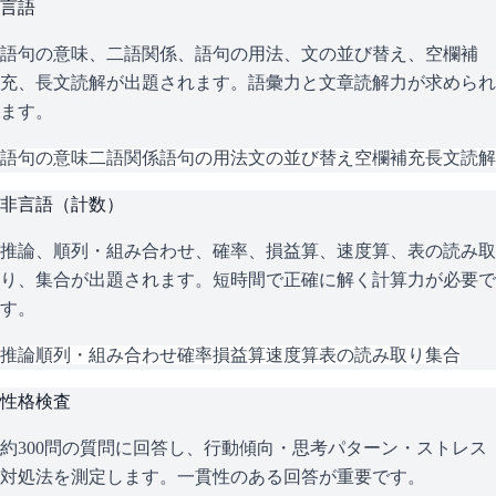
言語
語句の意味、二語関係、語句の用法、文の並び替え、空欄補
充、長文読解が出題されます。語彙力と文章読解力が求められ
ます。
語句の意味
二語関係
語句の用法
文の並び替え
空欄補充
長文読解
非言語（計数）
推論、順列・組み合わせ、確率、損益算、速度算、表の読み取
り、集合が出題されます。短時間で正確に解く計算力が必要で
す。
推論
順列・組み合わせ
確率
損益算
速度算
表の読み取り
集合
性格検査
約300問の質問に回答し、行動傾向・思考パターン・ストレス
対処法を測定します。一貫性のある回答が重要です。