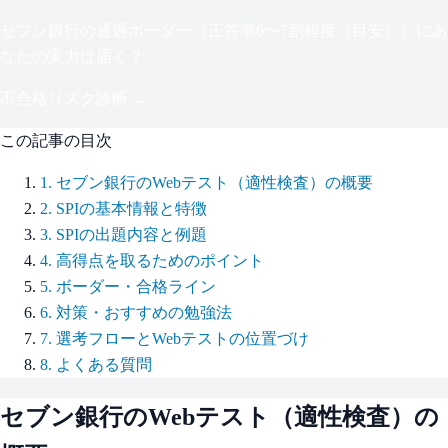
セブン銀行
の通過ボーダー（
正答率6〜7割程度（目安）
）にあ
なたの実力は届く？
不合格リスク診断 →
この記事の目次
1
.
セブン銀行のWebテスト（適性検査）の概要
2
.
SPIの基本情報と特徴
3
.
SPIの出題内容と例題
4
.
高得点を取るためのポイント
5
.
ボーダー・合格ライン
6
.
対策・おすすめの勉強法
7
.
選考フローとWebテストの位置づけ
8
.
よくある質問
セブン銀行
のWebテスト（適性検査）の