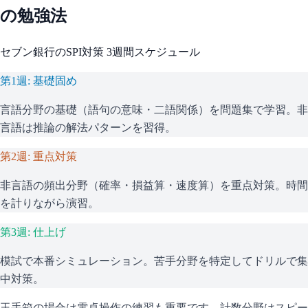
の勉強法
セブン銀行
の
SPI
対策 3週間スケジュール
第1週: 基礎固め
言語分野の基礎（語句の意味・二語関係）を問題集で学習。非
言語は推論の解法パターンを習得。
第2週: 重点対策
非言語の頻出分野（確率・損益算・速度算）を重点対策。時間
を計りながら演習。
第3週: 仕上げ
模試で本番シミュレーション。苦手分野を特定してドリルで集
中対策。
玉手箱の場合は電卓操作の練習も重要です。計数分野はスピー