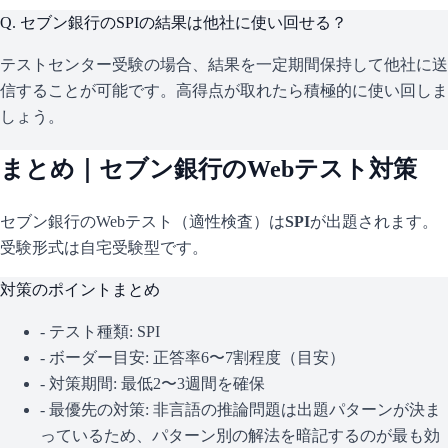
Q.
セブン銀行のSPIの結果は他社に使い回せる？
テストセンター受験の場合、結果を一定期間保持して他社に送
信することが可能です。高得点が取れたら積極的に使い回しま
しょう。
まとめ｜
セブン銀行
のWebテスト対策
セブン銀行
のWebテスト（適性検査）は
SPI
が出題されます。
受験形式は自宅受験型です。
対策のポイントまとめ
- テスト種類:
SPI
- ボーダー目安:
正答率6〜7割程度（目安）
- 対策期間: 最低2〜3週間を確保
- 最優先の対策:
非言語の推論問題は出題パターンが決ま
っているため、パターン別の解法を暗記するのが最も効