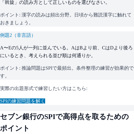
「斡旋」の読み方として正しいものを選びなさい。
ポイント:
漢字の読みは頻出分野。日頃から難読漢字に触れて
おきましょう。
例題
2
（
非言語
）
A〜Eの5人が一列に並んでいる。AはBより前、CはDより後ろ
にいるとき、考えられる並び順は何通りか。
ポイント:
推論問題はSPIで最頻出。条件整理の練習が効果的で
す。
実際の出題形式で練習したい方はこちら:
SPI
の練習問題を解く
セブン銀行
の
SPI
で高得点を取るための
ポイント