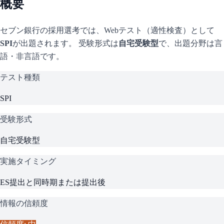
概要
セブン銀行
の採用選考では、Webテスト（適性検査）として
SPI
が出題されます。 受験形式は
自宅受験型
で、
出題分野は言
語・非言語です。
テスト種類
SPI
受験形式
自宅受験型
実施タイミング
ES提出と同時期または提出後
情報の信頼度