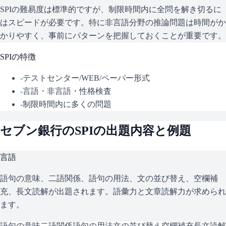
SPIの難易度は標準的ですが、制限時間内に全問を解き切るに
はスピードが必要です。特に非言語分野の推論問題は時間がか
かりやすく、事前にパターンを把握しておくことが重要です。
SPI
の特徴
-
テストセンター/WEB/ペーパー形式
-
言語・非言語・性格検査
-
制限時間内に多くの問題
セブン銀行
の
SPI
の出題内容と例題
言語
語句の意味、二語関係、語句の用法、文の並び替え、空欄補
充、長文読解が出題されます。語彙力と文章読解力が求められ
ます。
語句の意味
二語関係
語句の用法
文の並び替え
空欄補充
長文読解