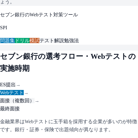
ょう。
セブン銀行
のWebテスト対策ツール
SPI
問題集
ドリル
模試
テスト解説
勉強法
セブン銀行
の選考フロー・Webテストの
実施時期
ES提出
→
Webテスト
→
面接（複数回）
→
最終面接
金融業界はWebテストに玉手箱を採用する企業が多いのが特徴
です。銀行・証券・保険で出題傾向が異なります。