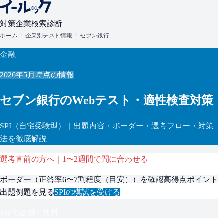
対策
企業検索
診断
ホーム
企業別テスト情報
セブン銀行
金融
2026年5月
時点の情報
セブン銀行
のWebテスト・適性検査対策
SPI
（自宅受験型）
｜出題内容・ボーダー・選考フロー・対策
法を徹底解説
選考直前の方へ｜1〜2週間で間に合わせる
ボーダー（
正答率6〜7割程度（目安）
）を確認
高得点ポイント
出題例題を見る
SPI
の模試を受ける
3分で診断・無料