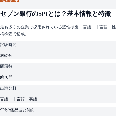
信頼度: 中
セブン銀行
の
SPI
とは？基本情報と特徴
最も多くの企業で採用されている適性検査。言語・非言語・性
格検査で構成。
試験時間
約65分
問題数
約70問
出題分野
言語・非言語・英語
SPI
の難易度と傾向