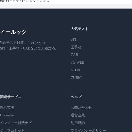
人気テスト
イールック
SPI
Webテスト対策、これひとつ。
玉手箱
SPI・玉手箱・CABなど全33種対応。
CAB
TG-WEB
SCOA
CUBIC
関連サービス
ヘルプ
就活市場
お問い合わせ
Digmedia
運営企業
ベンチャー就活ナビ
利用規約
ジョブコミット
プライバシーポリシー