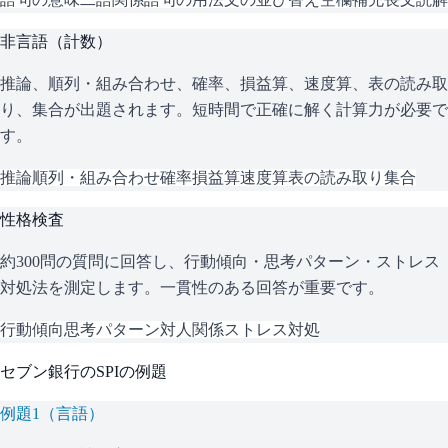
非言語（計数）
推論、順列・組み合わせ、確率、損益算、速度算、表の読み取
り、集合が出題されます。短時間で正確に解く計算力が必要で
す。
推論
順列・組み合わせ
確率
損益算
速度算
表の読み取り
集合
性格検査
約300問の質問に回答し、行動傾向・思考パターン・ストレス
対処法を測定します。一貫性のある回答が重要です。
行動傾向
思考パターン
対人関係
ストレス対処
セブン銀行
の
SPI
の例題
例題
1
（
言語
）