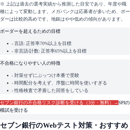
※ 上記は過去の選考実績から推測した目安であり、年度や職
種によって変動します。
メガバンクは応募者が多いため、ボー
ダーは比較的高めです。地銀はやや低めの傾向があります。
ボーダーを超えるための目標
- 言語: 正答率70%以上を目標
- 非言語/計数: 正答率65%以上を目標
不合格になりやすい人の特徴
- 対策せずにぶっつけ本番で受験
- 時間配分を考えず、序盤に時間を使いすぎる
- 性格検査で矛盾した回答をしている
セブン銀行
の不合格リスク診断を受ける（3分・無料）→
SPI
の
模試を受ける
セブン銀行
のWebテスト対策・おすすめ