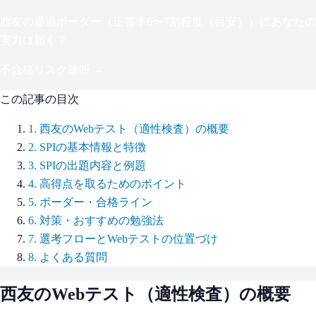
西友
の通過ボーダー（
正答率6〜7割程度（目安）
）にあなたの
実力は届く？
不合格リスク診断 →
この記事の目次
1
.
西友のWebテスト（適性検査）の概要
2
.
SPIの基本情報と特徴
3
.
SPIの出題内容と例題
4
.
高得点を取るためのポイント
5
.
ボーダー・合格ライン
6
.
対策・おすすめの勉強法
7
.
選考フローとWebテストの位置づけ
8
.
よくある質問
西友
のWebテスト（適性検査）の概要