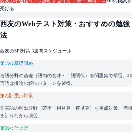
西友
の不合格リスク診断を受ける（3分・無料）→
SPI
の模試を
受ける
西友
のWebテスト対策・おすすめの勉強
法
西友
の
SPI
対策 3週間スケジュール
第1週: 基礎固め
言語分野の基礎（語句の意味・二語関係）を問題集で学習。非
言語は推論の解法パターンを習得。
第2週: 重点対策
非言語の頻出分野（確率・損益算・速度算）を重点対策。時間
を計りながら演習。
第3週: 仕上げ