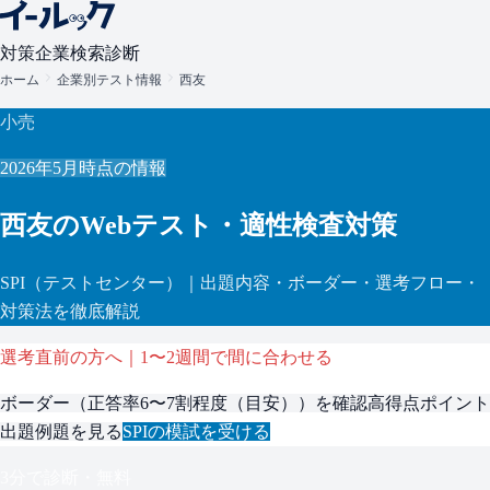
対策
企業検索
診断
ホーム
企業別テスト情報
西友
小売
2026年5月
時点の情報
西友
のWebテスト・適性検査対策
SPI
（テストセンター）
｜出題内容・ボーダー・選考フロー・
対策法を徹底解説
選考直前の方へ｜1〜2週間で間に合わせる
ボーダー（
正答率6〜7割程度（目安）
）を確認
高得点ポイント
出題例題を見る
SPI
の模試を受ける
3分で診断・無料