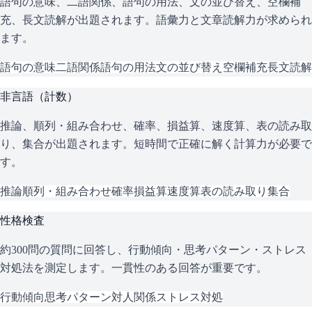
語句の意味、二語関係、語句の用法、文の並び替え、空欄補
充、長文読解が出題されます。語彙力と文章読解力が求められ
ます。
語句の意味
二語関係
語句の用法
文の並び替え
空欄補充
長文読解
非言語（計数）
推論、順列・組み合わせ、確率、損益算、速度算、表の読み取
り、集合が出題されます。短時間で正確に解く計算力が必要で
す。
推論
順列・組み合わせ
確率
損益算
速度算
表の読み取り
集合
性格検査
約300問の質問に回答し、行動傾向・思考パターン・ストレス
対処法を測定します。一貫性のある回答が重要です。
行動傾向
思考パターン
対人関係
ストレス対処