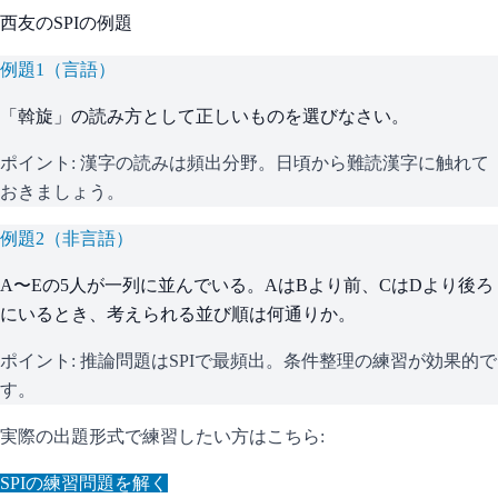
西友
の
SPI
の例題
例題
1
（
言語
）
「斡旋」の読み方として正しいものを選びなさい。
ポイント:
漢字の読みは頻出分野。日頃から難読漢字に触れて
おきましょう。
例題
2
（
非言語
）
A〜Eの5人が一列に並んでいる。AはBより前、CはDより後ろ
にいるとき、考えられる並び順は何通りか。
ポイント:
推論問題はSPIで最頻出。条件整理の練習が効果的で
す。
実際の出題形式で練習したい方はこちら:
SPI
の練習問題を解く