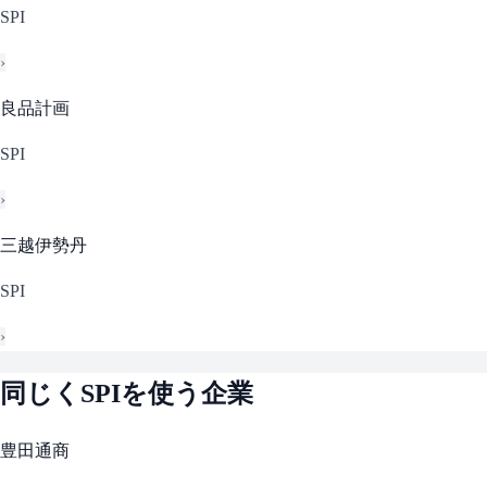
SPI
›
良品計画
SPI
›
三越伊勢丹
SPI
›
同じく
SPI
を使う企業
豊田通商