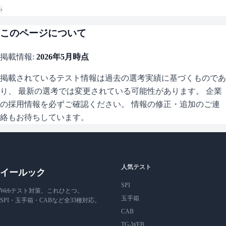
›
このページについて
掲載情報:
2026年5月
時点
掲載されているテスト情報は過去の選考実績に基づくものであ
り、 最新の選考では変更されている可能性があります。 企業
の採用情報を必ずご確認ください。 情報の修正・追加のご連
絡もお待ちしています。
人気テスト
イールック
SPI
Webテスト対策、これひとつ。
玉手箱
SPI・玉手箱・CABなど全33種対応。
CAB
TG-WEB