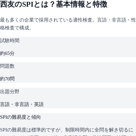
西友
の
SPI
とは？基本情報と特徴
最も多くの企業で採用されている適性検査。言語・非言語・性
格検査で構成。
試験時間
約65分
問題数
約70問
出題分野
言語・非言語・英語
SPI
の難易度と傾向
SPIの難易度は標準的ですが、制限時間内に全問を解き切るに