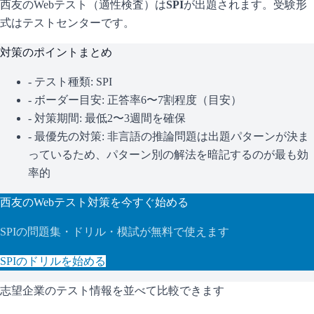
西友
のWebテスト（適性検査）は
SPI
が出題されます。
受験形
式はテストセンターです。
対策のポイントまとめ
- テスト種類:
SPI
- ボーダー目安:
正答率6〜7割程度（目安）
- 対策期間: 最低2〜3週間を確保
- 最優先の対策:
非言語の推論問題は出題パターンが決ま
っているため、パターン別の解法を暗記するのが最も効
率的
西友
のWebテスト対策を今すぐ始める
SPI
の問題集・ドリル・模試が無料で使えます
SPI
のドリルを始める
志望企業のテスト情報を並べて比較できます