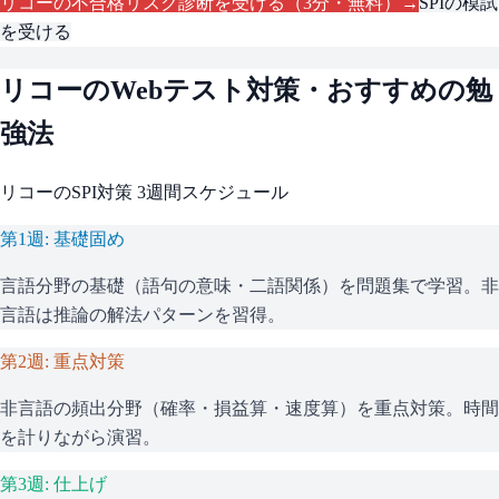
リコー
の不合格リスク診断を受ける（3分・無料）→
SPI
の模試
を受ける
リコー
のWebテスト対策・おすすめの勉
強法
リコー
の
SPI
対策 3週間スケジュール
第1週: 基礎固め
言語分野の基礎（語句の意味・二語関係）を問題集で学習。非
言語は推論の解法パターンを習得。
第2週: 重点対策
非言語の頻出分野（確率・損益算・速度算）を重点対策。時間
を計りながら演習。
第3週: 仕上げ