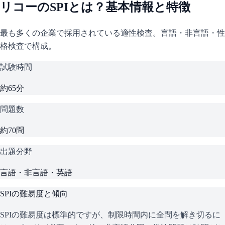
リコー
の
SPI
とは？基本情報と特徴
最も多くの企業で採用されている適性検査。言語・非言語・性
格検査で構成。
試験時間
約65分
問題数
約70問
出題分野
言語・非言語・英語
SPI
の難易度と傾向
SPIの難易度は標準的ですが、制限時間内に全問を解き切るに