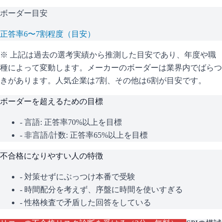
ボーダー目安
正答率6〜7割程度（目安）
※ 上記は過去の選考実績から推測した目安であり、年度や職
種によって変動します。
メーカーのボーダーは業界内でばらつ
きがあります。人気企業は7割、その他は6割が目安です。
ボーダーを超えるための目標
- 言語: 正答率70%以上を目標
- 非言語/計数: 正答率65%以上を目標
不合格になりやすい人の特徴
- 対策せずにぶっつけ本番で受験
- 時間配分を考えず、序盤に時間を使いすぎる
- 性格検査で矛盾した回答をしている