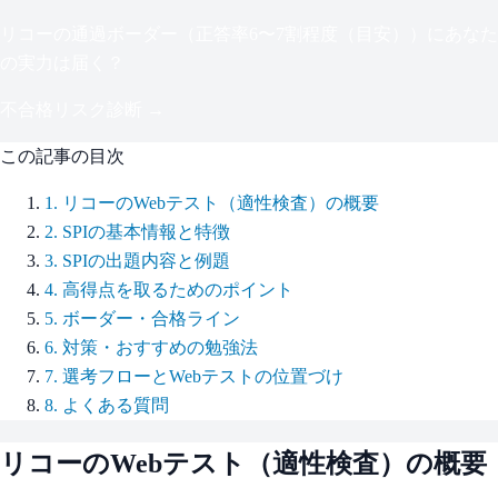
リコー
の通過ボーダー（
正答率6〜7割程度（目安）
）にあなた
の実力は届く？
不合格リスク診断 →
この記事の目次
1
.
リコーのWebテスト（適性検査）の概要
2
.
SPIの基本情報と特徴
3
.
SPIの出題内容と例題
4
.
高得点を取るためのポイント
5
.
ボーダー・合格ライン
6
.
対策・おすすめの勉強法
7
.
選考フローとWebテストの位置づけ
8
.
よくある質問
リコー
のWebテスト（適性検査）の概要