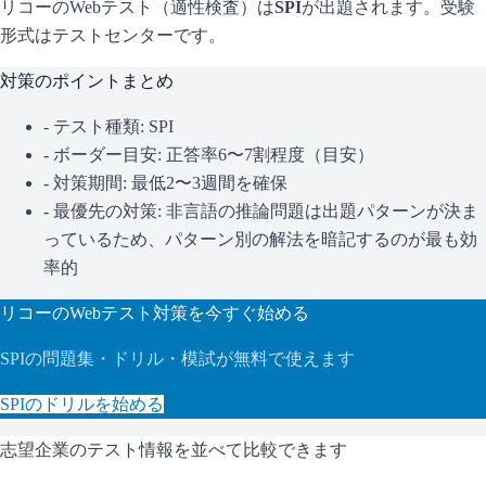
リコー
のWebテスト（適性検査）は
SPI
が出題されます。
受験
形式はテストセンターです。
対策のポイントまとめ
- テスト種類:
SPI
- ボーダー目安:
正答率6〜7割程度（目安）
- 対策期間: 最低2〜3週間を確保
- 最優先の対策:
非言語の推論問題は出題パターンが決ま
っているため、パターン別の解法を暗記するのが最も効
率的
リコー
のWebテスト対策を今すぐ始める
SPI
の問題集・ドリル・模試が無料で使えます
SPI
のドリルを始める
志望企業のテスト情報を並べて比較できます