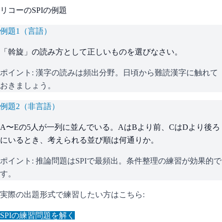
リコー
の
SPI
の例題
例題
1
（
言語
）
「斡旋」の読み方として正しいものを選びなさい。
ポイント:
漢字の読みは頻出分野。日頃から難読漢字に触れて
おきましょう。
例題
2
（
非言語
）
A〜Eの5人が一列に並んでいる。AはBより前、CはDより後ろ
にいるとき、考えられる並び順は何通りか。
ポイント:
推論問題はSPIで最頻出。条件整理の練習が効果的で
す。
実際の出題形式で練習したい方はこちら:
SPI
の練習問題を解く