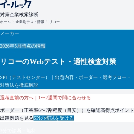
対策
企業検索
診断
ホーム
企業別テスト情報
リコー
メーカー
2026年5月
時点の情報
リコー
のWebテスト・適性検査対策
SPI
（テストセンター）
｜出題内容・ボーダー・選考フロー・
対策法を徹底解説
選考直前の方へ｜1〜2週間で間に合わせる
ボーダー（
正答率6〜7割程度（目安）
）を確認
高得点ポイント
出題例題を見る
SPI
の模試を受ける
3分で診断・無料