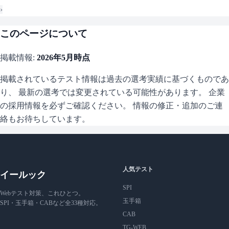
›
このページについて
掲載情報:
2026年5月
時点
掲載されているテスト情報は過去の選考実績に基づくものであ
り、 最新の選考では変更されている可能性があります。 企業
の採用情報を必ずご確認ください。 情報の修正・追加のご連
絡もお待ちしています。
人気テスト
イールック
SPI
Webテスト対策、これひとつ。
玉手箱
SPI・玉手箱・CABなど全33種対応。
CAB
TG-WEB