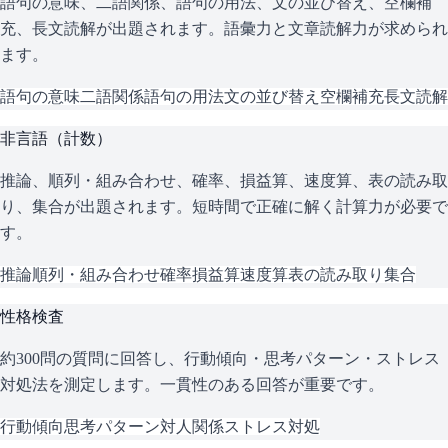
語句の意味、二語関係、語句の用法、文の並び替え、空欄補
充、長文読解が出題されます。語彙力と文章読解力が求められ
ます。
語句の意味
二語関係
語句の用法
文の並び替え
空欄補充
長文読解
非言語（計数）
推論、順列・組み合わせ、確率、損益算、速度算、表の読み取
り、集合が出題されます。短時間で正確に解く計算力が必要で
す。
推論
順列・組み合わせ
確率
損益算
速度算
表の読み取り
集合
性格検査
約300問の質問に回答し、行動傾向・思考パターン・ストレス
対処法を測定します。一貫性のある回答が重要です。
行動傾向
思考パターン
対人関係
ストレス対処