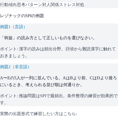
行動傾向
思考パターン
対人関係
ストレス対処
レゾナック
の
SPI
の例題
例題
1
（
言語
）
「斡旋」の読み方として正しいものを選びなさい。
ポイント:
漢字の読みは頻出分野。日頃から難読漢字に触れて
おきましょう。
例題
2
（
非言語
）
A〜Eの5人が一列に並んでいる。AはBより前、CはDより後ろ
にいるとき、考えられる並び順は何通りか。
ポイント:
推論問題はSPIで最頻出。条件整理の練習が効果的で
す。
実際の出題形式で練習したい方はこちら: