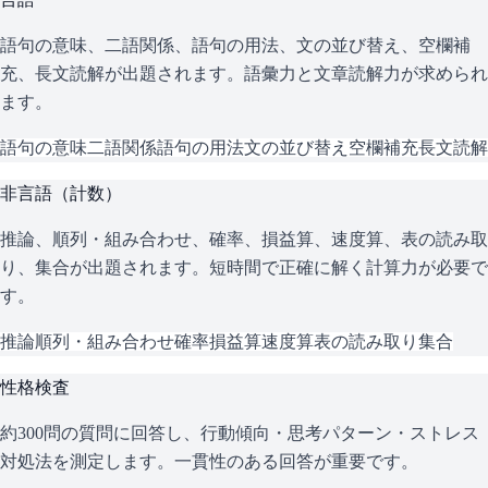
語句の意味、二語関係、語句の用法、文の並び替え、空欄補
充、長文読解が出題されます。語彙力と文章読解力が求められ
ます。
語句の意味
二語関係
語句の用法
文の並び替え
空欄補充
長文読解
非言語（計数）
推論、順列・組み合わせ、確率、損益算、速度算、表の読み取
り、集合が出題されます。短時間で正確に解く計算力が必要で
す。
推論
順列・組み合わせ
確率
損益算
速度算
表の読み取り
集合
性格検査
約300問の質問に回答し、行動傾向・思考パターン・ストレス
対処法を測定します。一貫性のある回答が重要です。