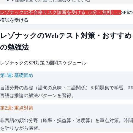
レゾナック
の不合格リスク診断を受ける（3分・無料）→
SPI
の
模試を受ける
レゾナック
のWebテスト対策・おすすめ
の勉強法
レゾナック
の
SPI
対策 3週間スケジュール
第1週: 基礎固め
言語分野の基礎（語句の意味・二語関係）を問題集で学習。非
言語は推論の解法パターンを習得。
第2週: 重点対策
非言語の頻出分野（確率・損益算・速度算）を重点対策。時間
を計りながら演習。