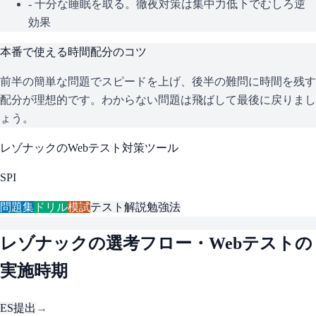
- 十分な睡眠を取る。徹夜対策は集中力低下でむしろ逆
効果
本番で使える時間配分のコツ
前半の簡単な問題でスピードを上げ、後半の難問に時間を残す
配分が理想的です。わからない問題は飛ばして最後に戻りまし
ょう。
レゾナック
のWebテスト対策ツール
SPI
問題集
ドリル
模試
テスト解説
勉強法
レゾナック
の選考フロー・Webテストの
実施時期
ES提出
→