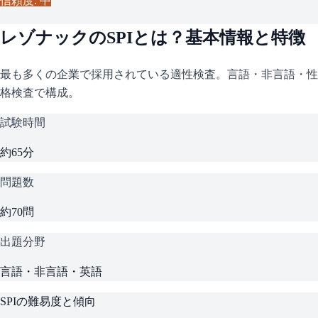
信頼度: 中
レゾナック
の
SPI
とは？基本情報と特徴
最も多くの企業で採用されている適性検査。言語・非言語・性
格検査で構成。
試験時間
約65分
問題数
約70問
出題分野
言語・非言語・英語
SPI
の難易度と傾向