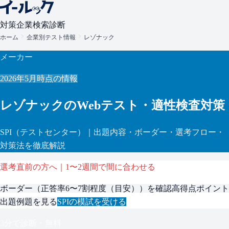
対策
企業検索
診断
ホーム
企業別テスト情報
レゾナック
メーカー
2026年5月
時点の情報
レゾナック
のWebテスト・適性検査対策
SPI
（テストセンター）
｜出題内容・ボーダー・選考フロー・
対策法を徹底解説
選考直前の方へ｜1〜2週間で間に合わせる
ボーダー（
正答率6〜7割程度（目安）
）を確認
高得点ポイント
出題例題を見る
SPI
の模試を受ける
3分で診断・無料