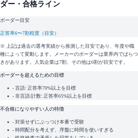
ダー・合格ライン
ボーダー目安
正答率6〜7割程度（目安）
※ 上記は過去の選考実績から推測した目安であり、年度や職
種によって変動します。
メーカーのボーダーは業界内でばらつ
きがあります。人気企業は7割、その他は6割が目安です。
ボーダーを超えるための目標
- 言語: 正答率70%以上を目標
- 非言語/計数: 正答率65%以上を目標
不合格になりやすい人の特徴
- 対策せずにぶっつけ本番で受験
- 時間配分を考えず、序盤に時間を使いすぎる
- 性格検査で矛盾した回答をしている