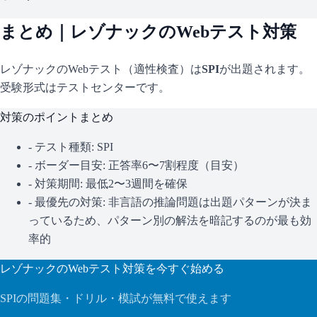
まとめ｜
レゾナック
のWebテスト対策
レゾナック
のWebテスト（適性検査）は
SPI
が出題されます。
受験形式はテストセンターです。
対策のポイントまとめ
- テスト種類:
SPI
- ボーダー目安:
正答率6〜7割程度（目安）
- 対策期間: 最低2〜3週間を確保
- 最優先の対策:
非言語の推論問題は出題パターンが決ま
っているため、パターン別の解法を暗記するのが最も効
率的
レゾナック
のWebテスト対策を今すぐ始める
SPI
の問題集・ドリル・模試が無料で使えます