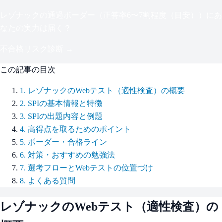
レゾナック
の通過ボーダー（
正答率6〜7割程度（目安）
）にあ
なたの実力は届く？
不合格リスク診断 →
この記事の目次
1
.
レゾナックのWebテスト（適性検査）の概要
2
.
SPIの基本情報と特徴
3
.
SPIの出題内容と例題
4
.
高得点を取るためのポイント
5
.
ボーダー・合格ライン
6
.
対策・おすすめの勉強法
7
.
選考フローとWebテストの位置づけ
8
.
よくある質問
レゾナック
のWebテスト（適性検査）の