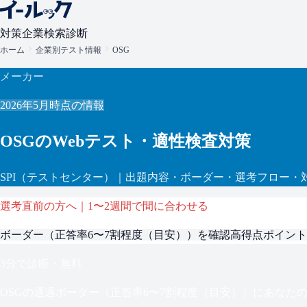
対策
企業検索
診断
ホーム
企業別テスト情報
OSG
メーカー
2026年5月
時点の情報
OSG
のWebテスト・適性検査対策
SPI
（テストセンター）
｜出題内容・ボーダー・選考フロー・
選考直前の方へ｜1〜2週間で間に合わせる
ボーダー（
正答率6〜7割程度（目安）
）を確認
高得点ポイント
3分で診断・無料
OSG
の通過ボーダー（
正答率6〜7割程度（目安）
）にあなた