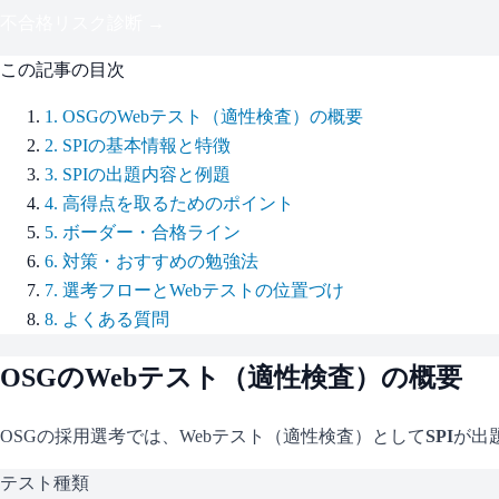
不合格リスク診断 →
この記事の目次
1
.
OSGのWebテスト（適性検査）の概要
2
.
SPIの基本情報と特徴
3
.
SPIの出題内容と例題
4
.
高得点を取るためのポイント
5
.
ボーダー・合格ライン
6
.
対策・おすすめの勉強法
7
.
選考フローとWebテストの位置づけ
8
.
よくある質問
OSG
のWebテスト（適性検査）の概要
OSG
の採用選考では、Webテスト（適性検査）として
SPI
が出
テスト種類