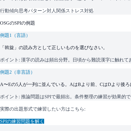
行動傾向
思考パターン
対人関係
ストレス対処
OSG
の
SPI
の例題
例題
1
（
言語
）
「斡旋」の読み方として正しいものを選びなさい。
ポイント:
漢字の読みは頻出分野。日頃から難読漢字に触れて
例題
2
（
非言語
）
A〜Eの5人が一列に並んでいる。AはBより前、CはDより後
ポイント:
推論問題はSPIで最頻出。条件整理の練習が効果的
実際の出題形式で練習したい方はこちら:
SPI
の練習問題を解く