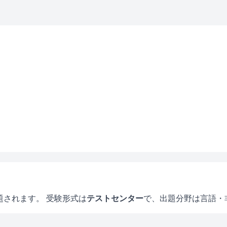
題されます。 受験形式は
テストセンター
で、
出題分野は言語・