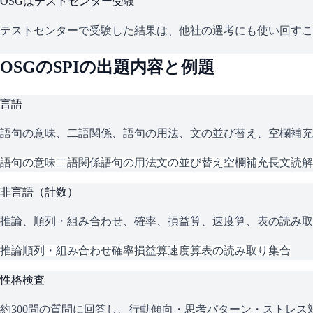
OSG
はテストセンター受験
テストセンターで受験した結果は、他社の選考にも使い回すこ
OSG
の
SPI
の出題内容と例題
言語
語句の意味、二語関係、語句の用法、文の並び替え、空欄補充
語句の意味
二語関係
語句の用法
文の並び替え
空欄補充
長文読解
非言語（計数）
推論、順列・組み合わせ、確率、損益算、速度算、表の読み取
推論
順列・組み合わせ
確率
損益算
速度算
表の読み取り
集合
性格検査
約300問の質問に回答し、行動傾向・思考パターン・ストレ