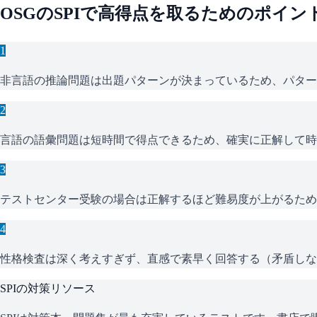
OSG
の
SPI
で高得点を取るためのポイン
1
非言語の推論問題は出題パターンが決まっているため、パター
2
言語の語彙問題は短時間で得点できるため、確実に正解して時
3
テストセンター受験の場合は正解するほど難易度が上がるため
4
性格検査は深く考えすぎず、直感で素早く回答する（矛盾しな
SPI
の対策リソース