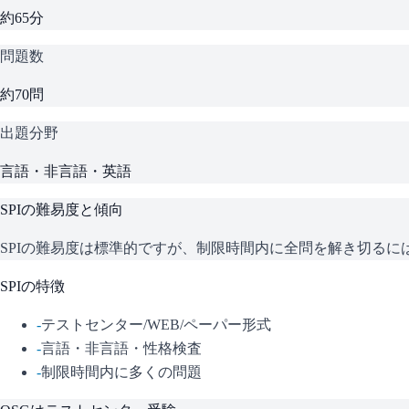
約65分
問題数
約70問
出題分野
言語・非言語・英語
SPI
の難易度と傾向
SPIの難易度は標準的ですが、制限時間内に全問を解き切る
SPI
の特徴
-
テストセンター/WEB/ペーパー形式
-
言語・非言語・性格検査
-
制限時間内に多くの問題