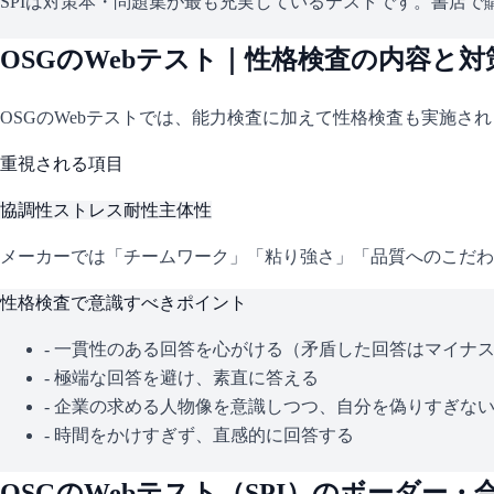
SPIは対策本・問題集が最も充実しているテストです。書店で購
OSG
のWebテスト｜性格検査の内容と対
OSG
のWebテストでは、能力検査に加えて性格検査も実施さ
重視される項目
協調性
ストレス耐性
主体性
メーカーでは「チームワーク」「粘り強さ」「品質へのこだわ
性格検査で意識すべきポイント
- 一貫性のある回答を心がける（矛盾した回答はマイナ
- 極端な回答を避け、素直に答える
- 企業の求める人物像を意識しつつ、自分を偽りすぎな
- 時間をかけすぎず、直感的に回答する
OSG
のWebテスト（
SPI
）のボーダー・