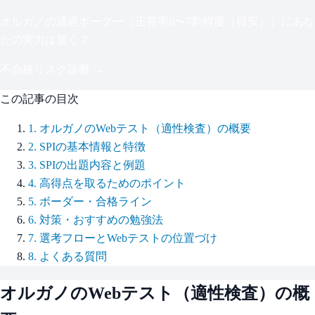
オルガノ
の通過ボーダー（
正答率6〜7割程度（目安）
）にあな
たの実力は届く？
不合格リスク診断 →
この記事の目次
1
.
オルガノのWebテスト（適性検査）の概要
2
.
SPIの基本情報と特徴
3
.
SPIの出題内容と例題
4
.
高得点を取るためのポイント
5
.
ボーダー・合格ライン
6
.
対策・おすすめの勉強法
7
.
選考フローとWebテストの位置づけ
8
.
よくある質問
オルガノ
のWebテスト（適性検査）の概