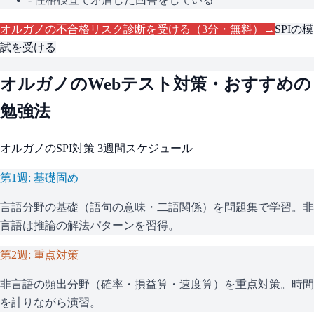
オルガノ
の不合格リスク診断を受ける（3分・無料）→
SPI
の模
試を受ける
オルガノ
のWebテスト対策・おすすめの
勉強法
オルガノ
の
SPI
対策 3週間スケジュール
第1週: 基礎固め
言語分野の基礎（語句の意味・二語関係）を問題集で学習。非
言語は推論の解法パターンを習得。
第2週: 重点対策
非言語の頻出分野（確率・損益算・速度算）を重点対策。時間
を計りながら演習。