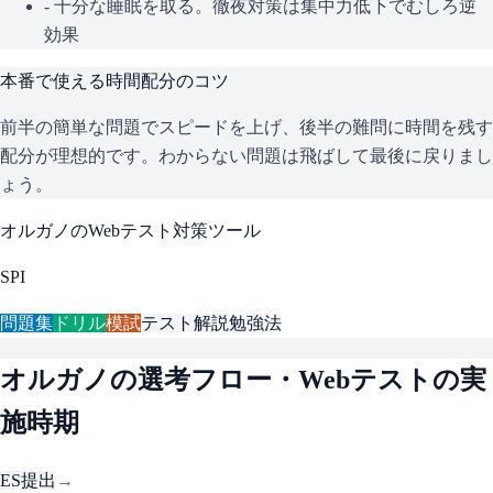
- 十分な睡眠を取る。徹夜対策は集中力低下でむしろ逆
効果
本番で使える時間配分のコツ
前半の簡単な問題でスピードを上げ、後半の難問に時間を残す
配分が理想的です。わからない問題は飛ばして最後に戻りまし
ょう。
オルガノ
のWebテスト対策ツール
SPI
問題集
ドリル
模試
テスト解説
勉強法
オルガノ
の選考フロー・Webテストの実
施時期
ES提出
→