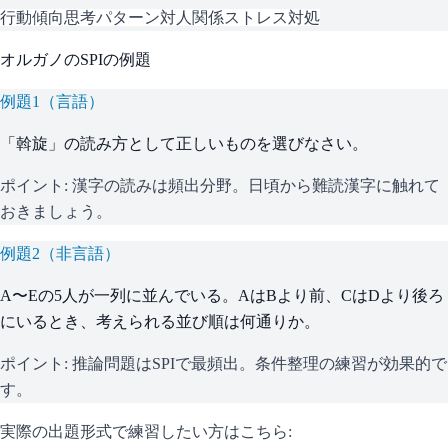
行動傾向
思考パターン
対人関係
ストレス対処
オルガノ
の
SPI
の例題
例題
1
（
言語
）
「斡旋」の読み方として正しいものを選びなさい。
ポイント:
漢字の読みは頻出分野。日頃から難読漢字に触れて
おきましょう。
例題
2
（
非言語
）
A〜Eの5人が一列に並んでいる。AはBより前、CはDより後ろ
にいるとき、考えられる並び順は何通りか。
ポイント:
推論問題はSPIで最頻出。条件整理の練習が効果的で
す。
実際の出題形式で練習したい方はこちら: