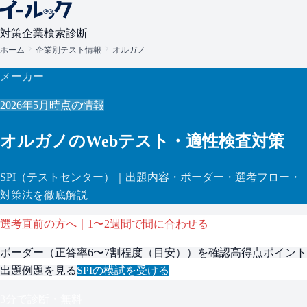
対策
企業検索
診断
ホーム
企業別テスト情報
オルガノ
メーカー
2026年5月
時点の情報
オルガノ
のWebテスト・適性検査対策
SPI
（テストセンター）
｜出題内容・ボーダー・選考フロー・
対策法を徹底解説
選考直前の方へ｜1〜2週間で間に合わせる
ボーダー（
正答率6〜7割程度（目安）
）を確認
高得点ポイント
出題例題を見る
SPI
の模試を受ける
3分で診断・無料