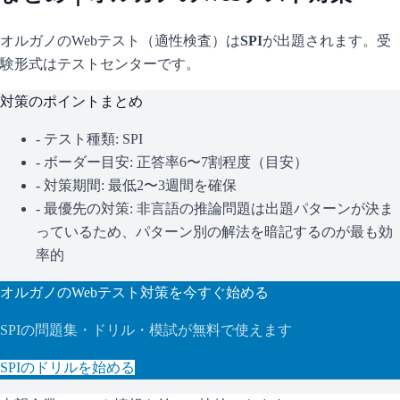
オルガノ
のWebテスト（適性検査）は
SPI
が出題されます。
受
験形式はテストセンターです。
対策のポイントまとめ
- テスト種類:
SPI
- ボーダー目安:
正答率6〜7割程度（目安）
- 対策期間: 最低2〜3週間を確保
- 最優先の対策:
非言語の推論問題は出題パターンが決ま
っているため、パターン別の解法を暗記するのが最も効
率的
オルガノ
のWebテスト対策を今すぐ始める
SPI
の問題集・ドリル・模試が無料で使えます
SPI
のドリルを始める