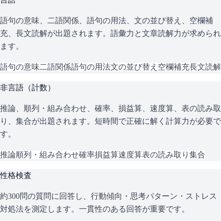
語句の意味、二語関係、語句の用法、文の並び替え、空欄補
充、長文読解が出題されます。語彙力と文章読解力が求められ
ます。
語句の意味
二語関係
語句の用法
文の並び替え
空欄補充
長文読解
非言語（計数）
推論、順列・組み合わせ、確率、損益算、速度算、表の読み取
り、集合が出題されます。短時間で正確に解く計算力が必要で
す。
推論
順列・組み合わせ
確率
損益算
速度算
表の読み取り
集合
性格検査
約300問の質問に回答し、行動傾向・思考パターン・ストレス
対処法を測定します。一貫性のある回答が重要です。