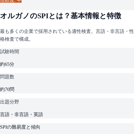
信頼度: 中
オルガノ
の
SPI
とは？基本情報と特徴
最も多くの企業で採用されている適性検査。言語・非言語・性
格検査で構成。
試験時間
約65分
問題数
約70問
出題分野
言語・非言語・英語
SPI
の難易度と傾向