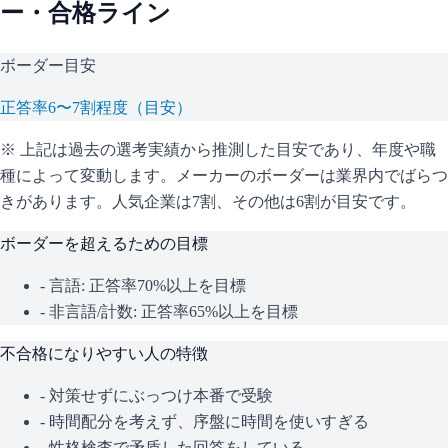
ー・合格ライン
ボーダー目安
正答率6〜7割程度（目安）
※ 上記は過去の選考実績から推測した目安であり、年度や職
種によって変動します。
メーカーのボーダーは業界内でばらつ
きがあります。人気企業は7割、その他は6割が目安です。
ボーダーを超えるための目標
- 言語: 正答率70%以上を目標
- 非言語/計数: 正答率65%以上を目標
不合格になりやすい人の特徴
- 対策せずにぶっつけ本番で受験
- 時間配分を考えず、序盤に時間を使いすぎる
- 性格検査で矛盾した回答をしている