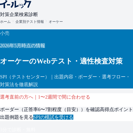
対策
企業検索
診断
ホーム
企業別テスト情報
オーケー
小売
2026年5月
時点の情報
オーケー
のWebテスト・適性検査対策
SPI
（テストセンター）
｜出題内容・ボーダー・選考フロー・
対策法を徹底解説
選考直前の方へ｜1〜2週間で間に合わせる
ボーダー（
正答率6〜7割程度（目安）
）を確認
高得点ポイント
出題例題を見る
SPI
の模試を受ける
3分で診断・無料