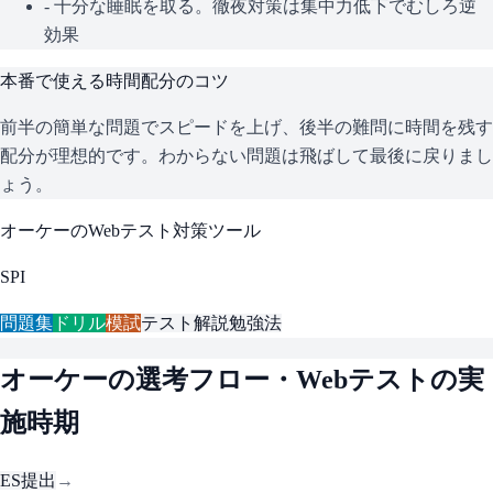
- 十分な睡眠を取る。徹夜対策は集中力低下でむしろ逆
効果
本番で使える時間配分のコツ
前半の簡単な問題でスピードを上げ、後半の難問に時間を残す
配分が理想的です。わからない問題は飛ばして最後に戻りまし
ょう。
オーケー
のWebテスト対策ツール
SPI
問題集
ドリル
模試
テスト解説
勉強法
オーケー
の選考フロー・Webテストの実
施時期
ES提出
→