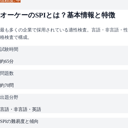
信頼度: 中
オーケー
の
SPI
とは？基本情報と特徴
最も多くの企業で採用されている適性検査。言語・非言語・性
格検査で構成。
試験時間
約65分
問題数
約70問
出題分野
言語・非言語・英語
SPI
の難易度と傾向