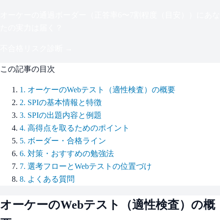
オーケー
の通過ボーダー（
正答率6〜7割程度（目安）
）にあな
たの実力は届く？
不合格リスク診断 →
この記事の目次
1
.
オーケーのWebテスト（適性検査）の概要
2
.
SPIの基本情報と特徴
3
.
SPIの出題内容と例題
4
.
高得点を取るためのポイント
5
.
ボーダー・合格ライン
6
.
対策・おすすめの勉強法
7
.
選考フローとWebテストの位置づけ
8
.
よくある質問
オーケー
のWebテスト（適性検査）の概