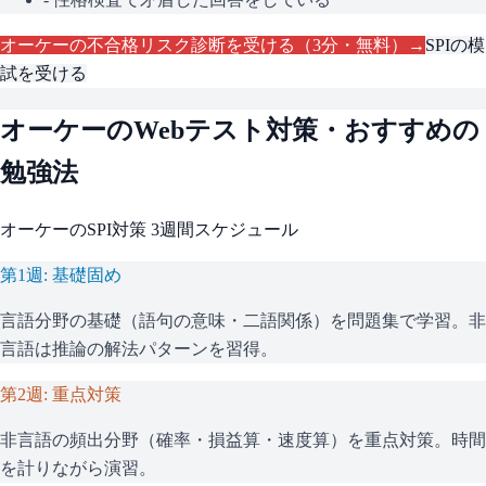
オーケー
の不合格リスク診断を受ける（3分・無料）→
SPI
の模
試を受ける
オーケー
のWebテスト対策・おすすめの
勉強法
オーケー
の
SPI
対策 3週間スケジュール
第1週: 基礎固め
言語分野の基礎（語句の意味・二語関係）を問題集で学習。非
言語は推論の解法パターンを習得。
第2週: 重点対策
非言語の頻出分野（確率・損益算・速度算）を重点対策。時間
を計りながら演習。