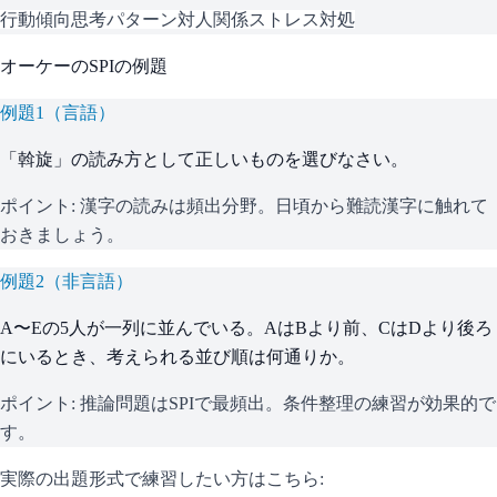
行動傾向
思考パターン
対人関係
ストレス対処
オーケー
の
SPI
の例題
例題
1
（
言語
）
「斡旋」の読み方として正しいものを選びなさい。
ポイント:
漢字の読みは頻出分野。日頃から難読漢字に触れて
おきましょう。
例題
2
（
非言語
）
A〜Eの5人が一列に並んでいる。AはBより前、CはDより後ろ
にいるとき、考えられる並び順は何通りか。
ポイント:
推論問題はSPIで最頻出。条件整理の練習が効果的で
す。
実際の出題形式で練習したい方はこちら: