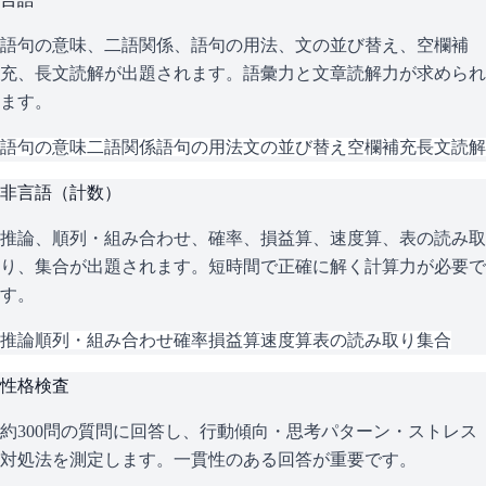
語句の意味、二語関係、語句の用法、文の並び替え、空欄補
充、長文読解が出題されます。語彙力と文章読解力が求められ
ます。
語句の意味
二語関係
語句の用法
文の並び替え
空欄補充
長文読解
非言語（計数）
推論、順列・組み合わせ、確率、損益算、速度算、表の読み取
り、集合が出題されます。短時間で正確に解く計算力が必要で
す。
推論
順列・組み合わせ
確率
損益算
速度算
表の読み取り
集合
性格検査
約300問の質問に回答し、行動傾向・思考パターン・ストレス
対処法を測定します。一貫性のある回答が重要です。