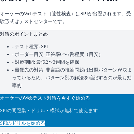
オーケー
のWebテスト（適性検査）は
SPI
が出題されます。
受
験形式はテストセンターです。
対策のポイントまとめ
- テスト種類:
SPI
- ボーダー目安:
正答率6〜7割程度（目安）
- 対策期間: 最低2〜3週間を確保
- 最優先の対策:
非言語の推論問題は出題パターンが決ま
っているため、パターン別の解法を暗記するのが最も効
率的
オーケー
のWebテスト対策を今すぐ始める
SPI
の問題集・ドリル・模試が無料で使えます
SPI
のドリルを始める