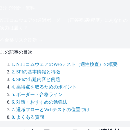
3分で診断・無料
NTTコムウェア
の通過ボーダー（
正答率6割程度
）にあなたの
実力は届く？
不合格リスク診断 →
この記事の目次
1
.
NTTコムウェアのWebテスト（適性検査）の概要
2
.
SPIの基本情報と特徴
3
.
SPIの出題内容と例題
4
.
高得点を取るためのポイント
5
.
ボーダー・合格ライン
6
.
対策・おすすめの勉強法
7
.
選考フローとWebテストの位置づけ
8
.
よくある質問