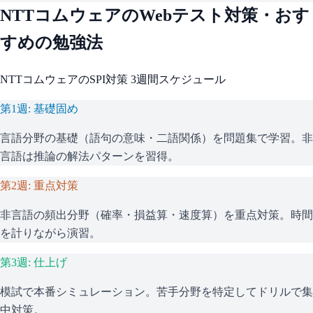
NTTコムウェア
のWebテスト対策・おす
すめの勉強法
NTTコムウェア
の
SPI
対策 3週間スケジュール
第1週: 基礎固め
言語分野の基礎（語句の意味・二語関係）を問題集で学習。非
言語は推論の解法パターンを習得。
第2週: 重点対策
非言語の頻出分野（確率・損益算・速度算）を重点対策。時間
を計りながら演習。
第3週: 仕上げ
模試で本番シミュレーション。苦手分野を特定してドリルで集
中対策。