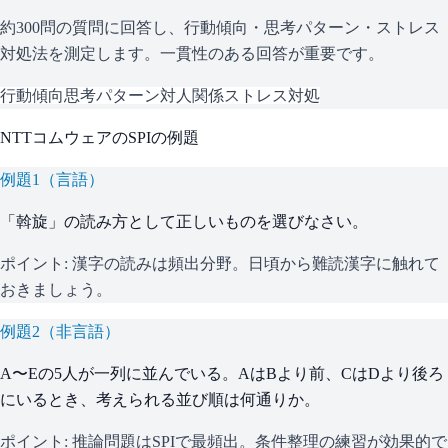
約300問の質問に回答し、行動傾向・思考パターン・ストレス
対処法を測定します。一貫性のある回答が重要です。
行動傾向
思考パターン
対人関係
ストレス対処
NTTコムウェア
の
SPI
の例題
例題
1
（
言語
）
「斡旋」の読み方として正しいものを選びなさい。
ポイント:
漢字の読みは頻出分野。日頃から難読漢字に触れて
おきましょう。
例題
2
（
非言語
）
A〜Eの5人が一列に並んでいる。AはBより前、CはDより後ろ
にいるとき、考えられる並び順は何通りか。
ポイント:
推論問題はSPIで最頻出。条件整理の練習が効果的で