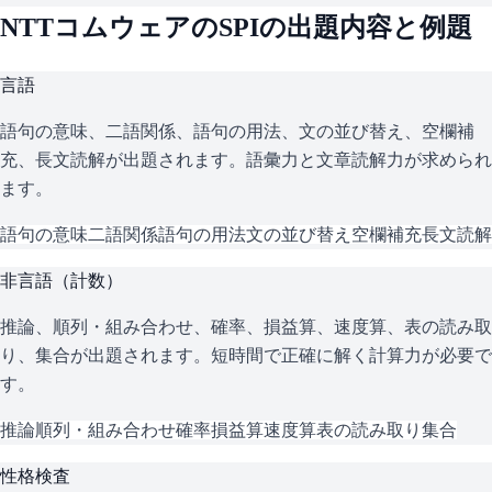
NTTコムウェア
の
SPI
の出題内容と例題
言語
語句の意味、二語関係、語句の用法、文の並び替え、空欄補
充、長文読解が出題されます。語彙力と文章読解力が求められ
ます。
語句の意味
二語関係
語句の用法
文の並び替え
空欄補充
長文読解
非言語（計数）
推論、順列・組み合わせ、確率、損益算、速度算、表の読み取
り、集合が出題されます。短時間で正確に解く計算力が必要で
す。
推論
順列・組み合わせ
確率
損益算
速度算
表の読み取り
集合
性格検査