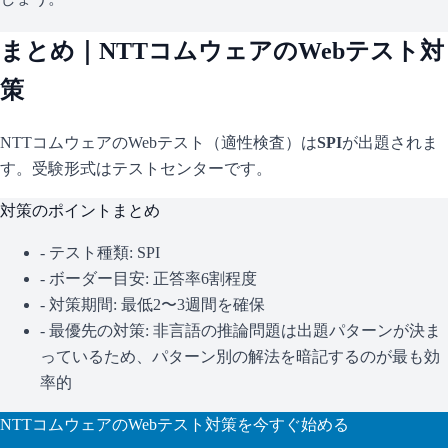
まとめ｜
NTTコムウェア
のWebテスト対
策
NTTコムウェア
のWebテスト（適性検査）は
SPI
が出題されま
す。
受験形式はテストセンターです。
対策のポイントまとめ
- テスト種類:
SPI
- ボーダー目安:
正答率6割程度
- 対策期間: 最低2〜3週間を確保
- 最優先の対策:
非言語の推論問題は出題パターンが決ま
っているため、パターン別の解法を暗記するのが最も効
率的
NTTコムウェア
のWebテスト対策を今すぐ始める