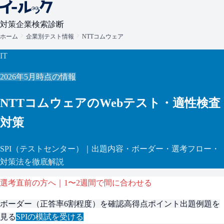
対策
企業検索
診断
ホーム
企業別テスト情報
NTTコムウェア
IT
2026年5月
時点の情報
NTTコムウェア
のWebテスト・適性検査
対策
SPI
（テストセンター）
｜出題内容・ボーダー・選考フロー・
対策法を徹底解説
選考直前の方へ｜1〜2週間で間に合わせる
ボーダー（
正答率6割程度
）を確認
高得点ポイント
出題例題を
見る
SPI
の模試を受ける