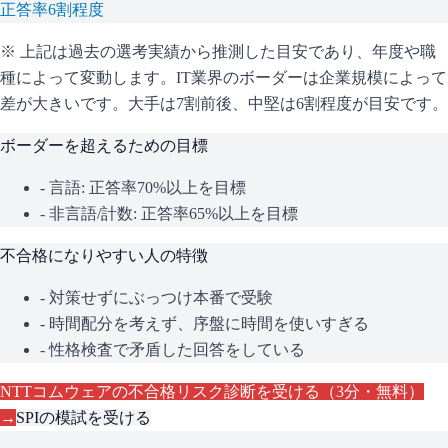
正答率6割程度
※ 上記は過去の選考実績から推測した目安であり、年度や職
種によって変動します。
IT業界のボーダーは企業規模によって
差が大きいです。大手は7割前後、中堅は6割程度が目安です。
ボーダーを超えるための目標
- 言語: 正答率70%以上を目標
- 非言語/計数: 正答率65%以上を目標
不合格になりやすい人の特徴
- 対策せずにぶっつけ本番で受験
- 時間配分を考えず、序盤に時間を使いすぎる
- 性格検査で矛盾した回答をしている
NTTコムウェア
の不合格リスク診断を受ける（3分・無料）
→
SPI
の模試を受ける