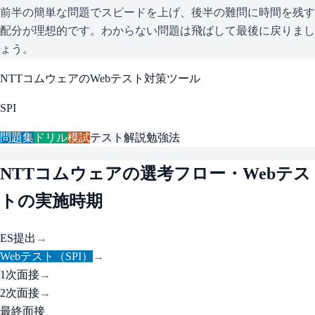
前半の簡単な問題でスピードを上げ、後半の難問に時間を残す
配分が理想的です。わからない問題は飛ばして最後に戻りまし
ょう。
NTTコムウェア
のWebテスト対策ツール
SPI
問題集
ドリル
模試
テスト解説
勉強法
NTTコムウェア
の選考フロー・Webテス
トの実施時期
ES提出
→
Webテスト（SPI）
→
1次面接
→
2次面接
→
最終面接