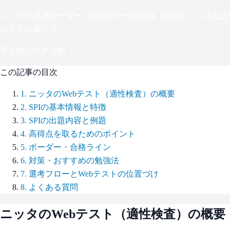
ニッタ
の通過ボーダー（
正答率6〜7割程度（目安）
）にあなた
の実力は届く？
不合格リスク診断 →
この記事の目次
1
.
ニッタのWebテスト（適性検査）の概要
2
.
SPIの基本情報と特徴
3
.
SPIの出題内容と例題
4
.
高得点を取るためのポイント
5
.
ボーダー・合格ライン
6
.
対策・おすすめの勉強法
7
.
選考フローとWebテストの位置づけ
8
.
よくある質問
ニッタ
のWebテスト（適性検査）の概要