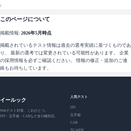
›
このページについて
掲載情報:
2026年5月
時点
掲載されているテスト情報は過去の選考実績に基づくものであ
り、 最新の選考では変更されている可能性があります。 企業
の採用情報を必ずご確認ください。 情報の修正・追加のご連
絡もお待ちしています。
人気テスト
イールック
SPI
Webテスト対策、これひとつ。
玉手箱
SPI・玉手箱・CABなど全33種対応。
CAB
TG-WEB