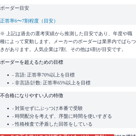
ボーダー目安
正答率6〜7割程度（目安）
※ 上記は過去の選考実績から推測した目安であり、年度や職
種によって変動します。
メーカーのボーダーは業界内でばらつ
きがあります。人気企業は7割、その他は6割が目安です。
ボーダーを超えるための目標
- 言語: 正答率70%以上を目標
- 非言語/計数: 正答率65%以上を目標
不合格になりやすい人の特徴
- 対策せずにぶっつけ本番で受験
- 時間配分を考えず、序盤に時間を使いすぎる
- 性格検査で矛盾した回答をしている