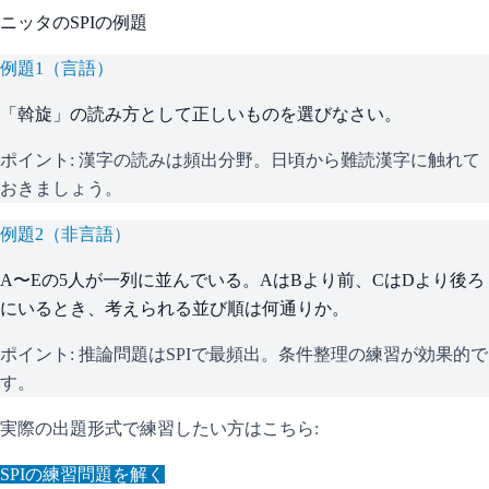
ニッタ
の
SPI
の例題
例題
1
（
言語
）
「斡旋」の読み方として正しいものを選びなさい。
ポイント:
漢字の読みは頻出分野。日頃から難読漢字に触れて
おきましょう。
例題
2
（
非言語
）
A〜Eの5人が一列に並んでいる。AはBより前、CはDより後ろ
にいるとき、考えられる並び順は何通りか。
ポイント:
推論問題はSPIで最頻出。条件整理の練習が効果的で
す。
実際の出題形式で練習したい方はこちら:
SPI
の練習問題を解く