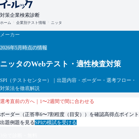
対策
企業検索
診断
ホーム
企業別テスト情報
ニッタ
メーカー
2026年5月
時点の情報
ニッタ
のWebテスト・適性検査対策
SPI
（テストセンター）
｜出題内容・ボーダー・選考フロー・
対策法を徹底解説
選考直前の方へ｜1〜2週間で間に合わせる
ボーダー（
正答率6〜7割程度（目安）
）を確認
高得点ポイント
出題例題を見る
SPI
の模試を受ける
3分で診断・無料