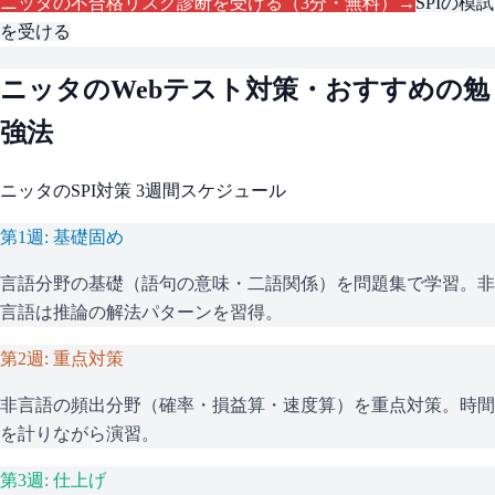
ニッタ
の不合格リスク診断を受ける（3分・無料）→
SPI
の模試
を受ける
ニッタ
のWebテスト対策・おすすめの勉
強法
ニッタ
の
SPI
対策 3週間スケジュール
第1週: 基礎固め
言語分野の基礎（語句の意味・二語関係）を問題集で学習。非
言語は推論の解法パターンを習得。
第2週: 重点対策
非言語の頻出分野（確率・損益算・速度算）を重点対策。時間
を計りながら演習。
第3週: 仕上げ