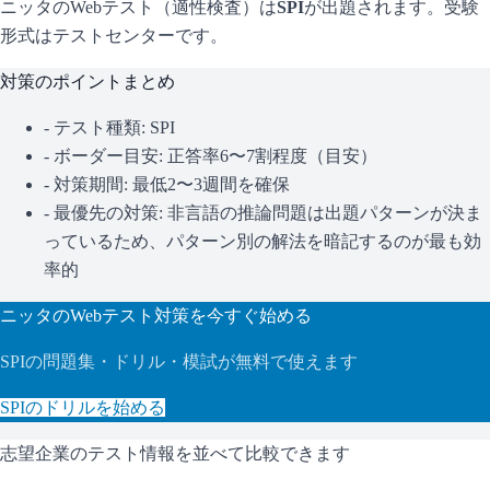
ニッタ
のWebテスト（適性検査）は
SPI
が出題されます。
受験
形式はテストセンターです。
対策のポイントまとめ
- テスト種類:
SPI
- ボーダー目安:
正答率6〜7割程度（目安）
- 対策期間: 最低2〜3週間を確保
- 最優先の対策:
非言語の推論問題は出題パターンが決ま
っているため、パターン別の解法を暗記するのが最も効
率的
ニッタ
のWebテスト対策を今すぐ始める
SPI
の問題集・ドリル・模試が無料で使えます
SPI
のドリルを始める
志望企業のテスト情報を並べて比較できます