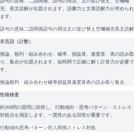
語句の意味、二語関係、語句の用法、文の並び替え、空欄補
充、長文読解が出題されます。語彙力と文章読解力が求められ
ます。
語句の意味
二語関係
語句の用法
文の並び替え
空欄補充
長文読解
非言語（計数）
推論、順列・組み合わせ、確率、損益算、速度算、表の読み取
り、集合が出題されます。短時間で正確に解く計算力が必要で
す。
推論
順列・組み合わせ
確率
損益算
速度算
表の読み取り
集合
性格検査
約300問の質問に回答し、行動傾向・思考パターン・ストレス
対処法を測定します。一貫性のある回答が重要です。
行動傾向
思考パターン
対人関係
ストレス対処