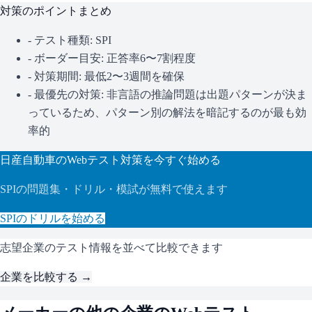
対策のポイントまとめ
- テスト種類:
SPI
- ボーダー目安:
正答率6〜7割程度
- 対策期間: 最低2〜3週間を確保
- 最優先の対策:
非言語の推論問題は出題パターンが決ま
っているため、パターン別の解法を暗記するのが最も効
率的
日産自動車
のWebテスト対策を今すぐ始める
SPI
の問題集・ドリル・模試が無料で使えます
SPI
のドリルを始める
志望企業のテスト情報を並べて比較できます
企業を比較する →