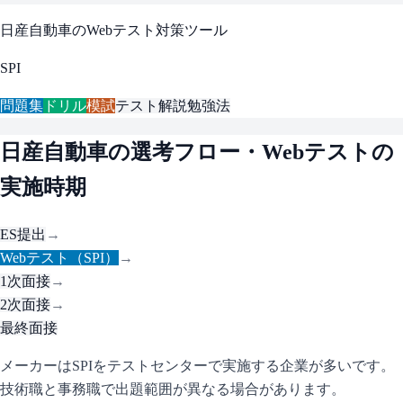
日産自動車
のWebテスト対策ツール
SPI
問題集
ドリル
模試
テスト解説
勉強法
日産自動車
の選考フロー・Webテストの
実施時期
ES提出
→
Webテスト（SPI）
→
1次面接
→
2次面接
→
最終面接
メーカーはSPIをテストセンターで実施する企業が多いです。
技術職と事務職で出題範囲が異なる場合があります。