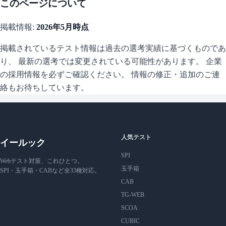
このページについて
掲載情報:
2026年5月
時点
掲載されているテスト情報は過去の選考実績に基づくものであ
り、 最新の選考では変更されている可能性があります。 企業
の採用情報を必ずご確認ください。 情報の修正・追加のご連
絡もお待ちしています。
人気テスト
イールック
SPI
Webテスト対策、これひとつ。
玉手箱
SPI・玉手箱・CABなど全33種対応。
CAB
TG-WEB
SCOA
CUBIC