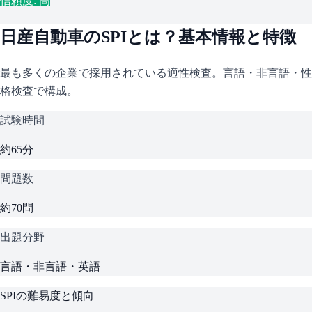
信頼度: 高
日産自動車
の
SPI
とは？基本情報と特徴
最も多くの企業で採用されている適性検査。言語・非言語・性
格検査で構成。
試験時間
約65分
問題数
約70問
出題分野
言語・非言語・英語
SPI
の難易度と傾向