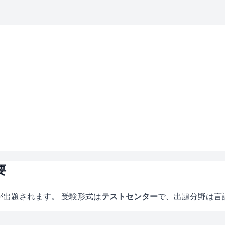
要
が出題されます。 受験形式は
テストセンター
で、
出題分野は言