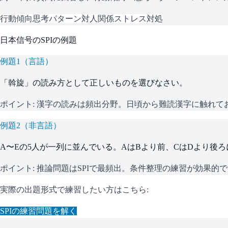
行動傾向
思考パターン
対人関係
ストレス対処
日本信号
の
SPI
の例題
例題
1
（
言語
）
「斡旋」の読み方として正しいものを選びなさい。
ポイント:
漢字の読みは頻出分野。日頃から難読漢字に触れて
例題
2
（
非言語
）
A〜Eの5人が一列に並んでいる。AはBより前、CはDより後
ポイント:
推論問題はSPIで最頻出。条件整理の練習が効果的
実際の出題形式で練習したい方はこちら:
SPI
の練習問題を解く