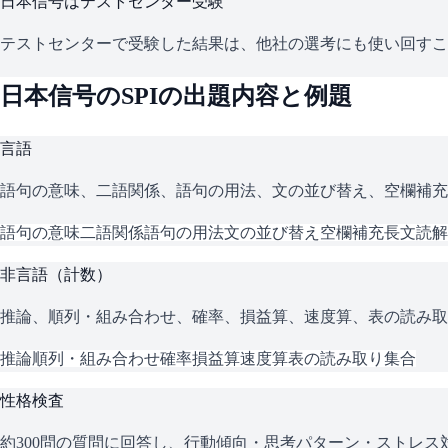
日本信号
はテストセンター受験
テストセンターで受験した結果は、他社の選考にも使い回すこ
日本信号
の
SPI
の出題内容と例題
言語
語句の意味、二語関係、語句の用法、文の並び替え、空欄補充
語句の意味
二語関係
語句の用法
文の並び替え
空欄補充
長文読解
非言語（計数）
推論、順列・組み合わせ、確率、損益算、速度算、表の読み取
推論
順列・組み合わせ
確率
損益算
速度算
表の読み取り
集合
性格検査
約300問の質問に回答し、行動傾向・思考パターン・ストレ