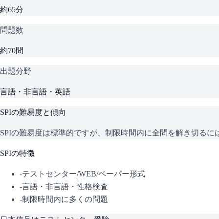
約65分
問題数
約70問
出題分野
言語・非言語・英語
SPI
の難易度と傾向
SPIの難易度は標準的ですが、制限時間内に全問を解き切る
SPI
の特徴
-
テストセンター/WEB/ペーパー形式
-
言語・非言語・性格検査
-
制限時間内に多くの問題