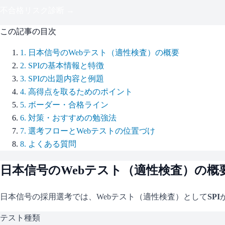
不合格リスク診断 →
この記事の目次
1
.
日本信号のWebテスト（適性検査）の概要
2
.
SPIの基本情報と特徴
3
.
SPIの出題内容と例題
4
.
高得点を取るためのポイント
5
.
ボーダー・合格ライン
6
.
対策・おすすめの勉強法
7
.
選考フローとWebテストの位置づけ
8
.
よくある質問
日本信号
のWebテスト（適性検査）の概
日本信号
の採用選考では、Webテスト（適性検査）として
SPI
テスト種類