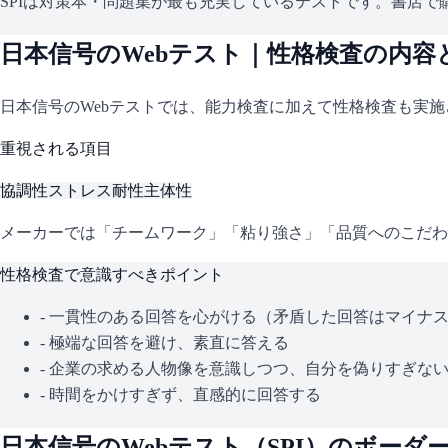
SPIは対策本・問題集が最も充実しているテストです。書店で購
日本信号
のWebテスト｜性格検査の内容
日本信号
のWebテストでは、能力検査に加えて性格検査も実
重視される項目
協調性
ストレス耐性
主体性
メーカーでは「チームワーク」「粘り強さ」「品質へのこだわ
性格検査で意識すべきポイント
- 一貫性のある回答を心がける（矛盾した回答はマイナ
- 極端な回答を避け、素直に答える
- 企業の求める人物像を意識しつつ、自分を偽りすぎな
- 時間をかけすぎず、直感的に回答する
日本信号
のWebテスト（
SPI
）のボーダ