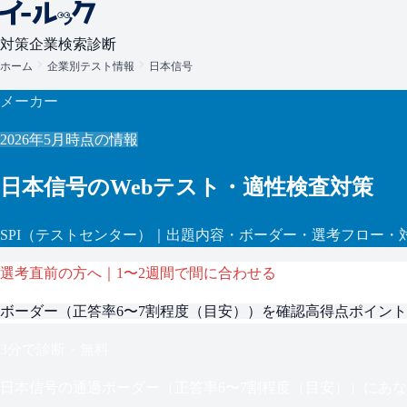
対策
企業検索
診断
ホーム
企業別テスト情報
日本信号
メーカー
2026年5月
時点の情報
日本信号
のWebテスト・適性検査対策
SPI
（テストセンター）
｜出題内容・ボーダー・選考フロー・
選考直前の方へ｜1〜2週間で間に合わせる
ボーダー（
正答率6〜7割程度（目安）
）を確認
高得点ポイント
3分で診断・無料
日本信号
の通過ボーダー（
正答率6〜7割程度（目安）
）にあな