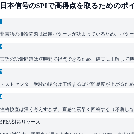
日本信号
の
SPI
で高得点を取るためのポ
1
非言語の推論問題は出題パターンが決まっているため、パター
2
言語の語彙問題は短時間で得点できるため、確実に正解して時
3
テストセンター受験の場合は正解するほど難易度が上がるため
4
性格検査は深く考えすぎず、直感で素早く回答する（矛盾しな
SPI
の対策リソース