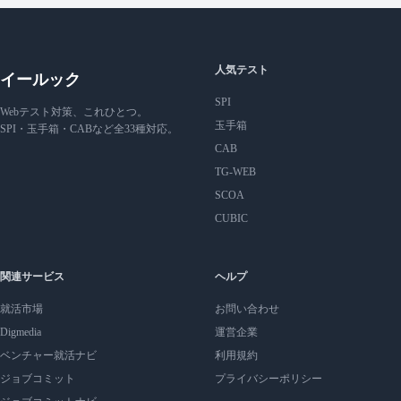
人気テスト
イールック
SPI
Webテスト対策、これひとつ。
玉手箱
SPI・玉手箱・CABなど全33種対応。
CAB
TG-WEB
SCOA
CUBIC
関連サービス
ヘルプ
就活市場
お問い合わせ
Digmedia
運営企業
ベンチャー就活ナビ
利用規約
ジョブコミット
プライバシーポリシー