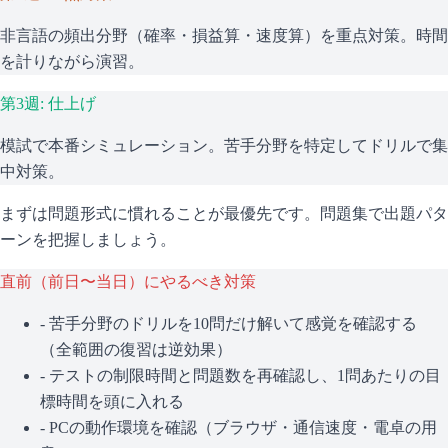
非言語の頻出分野（確率・損益算・速度算）を重点対策。時間
を計りながら演習。
第3週: 仕上げ
模試で本番シミュレーション。苦手分野を特定してドリルで集
中対策。
まずは問題形式に慣れることが最優先です。問題集で出題パタ
ーンを把握しましょう。
直前（前日〜当日）にやるべき対策
- 苦手分野のドリルを10問だけ解いて感覚を確認する
（全範囲の復習は逆効果）
- テストの制限時間と問題数を再確認し、1問あたりの目
標時間を頭に入れる
- PCの動作環境を確認（ブラウザ・通信速度・電卓の用