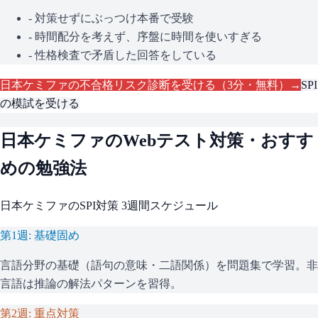
- 対策せずにぶっつけ本番で受験
- 時間配分を考えず、序盤に時間を使いすぎる
- 性格検査で矛盾した回答をしている
日本ケミファ
の不合格リスク診断を受ける（3分・無料）→
SPI
の模試を受ける
日本ケミファ
のWebテスト対策・おすす
めの勉強法
日本ケミファ
の
SPI
対策 3週間スケジュール
第1週: 基礎固め
言語分野の基礎（語句の意味・二語関係）を問題集で学習。非
言語は推論の解法パターンを習得。
第2週: 重点対策