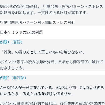
約300問の質問に回答し、行動傾向・思考パターン・ストレス
対処法を測定します。一貫性のある回答が重要です。
行動傾向
思考パターン
対人関係
ストレス対処
日本ケミファ
の
SPI
の例題
例題
1
（
言語
）
「斡旋」の読み方として正しいものを選びなさい。
ポイント:
漢字の読みは頻出分野。日頃から難読漢字に触れて
おきましょう。
例題
2
（
非言語
）
A〜Eの5人が一列に並んでいる。AはBより前、CはDより後ろ
にいるとき、考えられる並び順は何通りか。
ポイント:
推論問題はSPIで最頻出。条件整理の練習が効果的で