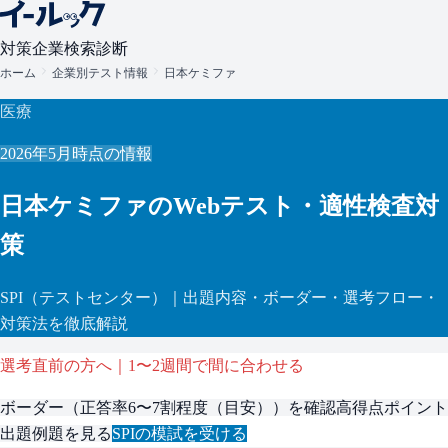
対策
企業検索
診断
ホーム
企業別テスト情報
日本ケミファ
医療
2026年5月
時点の情報
日本ケミファ
のWebテスト・適性検査対
策
SPI
（テストセンター）
｜出題内容・ボーダー・選考フロー・
対策法を徹底解説
選考直前の方へ｜1〜2週間で間に合わせる
ボーダー（
正答率6〜7割程度（目安）
）を確認
高得点ポイント
出題例題を見る
SPI
の模試を受ける