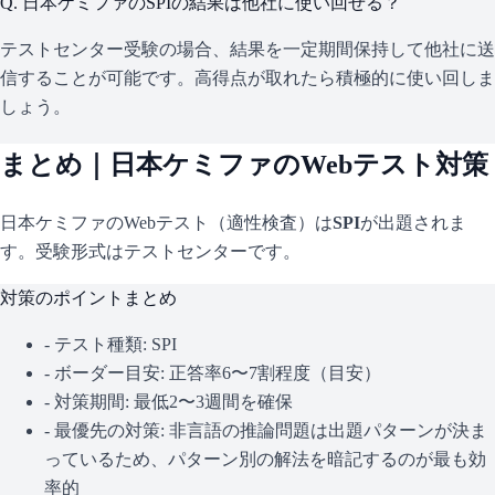
Q.
日本ケミファのSPIの結果は他社に使い回せる？
テストセンター受験の場合、結果を一定期間保持して他社に送
信することが可能です。高得点が取れたら積極的に使い回しま
しょう。
まとめ｜
日本ケミファ
のWebテスト対策
日本ケミファ
のWebテスト（適性検査）は
SPI
が出題されま
す。
受験形式はテストセンターです。
対策のポイントまとめ
- テスト種類:
SPI
- ボーダー目安:
正答率6〜7割程度（目安）
- 対策期間: 最低2〜3週間を確保
- 最優先の対策:
非言語の推論問題は出題パターンが決ま
っているため、パターン別の解法を暗記するのが最も効
率的