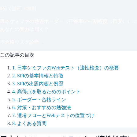
3分で診断・無料
日本ケミファ
の通過ボーダー（
正答率6〜7割程度（目安）
）に
あなたの実力は届く？
不合格リスク診断 →
この記事の目次
1
.
日本ケミファのWebテスト（適性検査）の概要
2
.
SPIの基本情報と特徴
3
.
SPIの出題内容と例題
4
.
高得点を取るためのポイント
5
.
ボーダー・合格ライン
6
.
対策・おすすめの勉強法
7
.
選考フローとWebテストの位置づけ
8
.
よくある質問