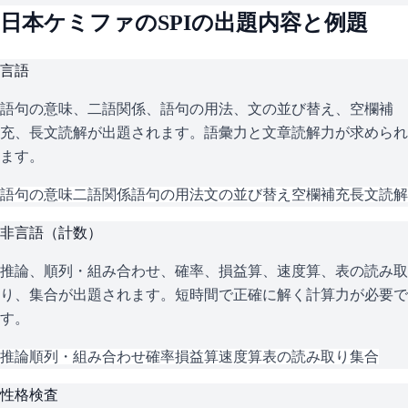
日本ケミファ
の
SPI
の出題内容と例題
言語
語句の意味、二語関係、語句の用法、文の並び替え、空欄補
充、長文読解が出題されます。語彙力と文章読解力が求められ
ます。
語句の意味
二語関係
語句の用法
文の並び替え
空欄補充
長文読解
非言語（計数）
推論、順列・組み合わせ、確率、損益算、速度算、表の読み取
り、集合が出題されます。短時間で正確に解く計算力が必要で
す。
推論
順列・組み合わせ
確率
損益算
速度算
表の読み取り
集合
性格検査