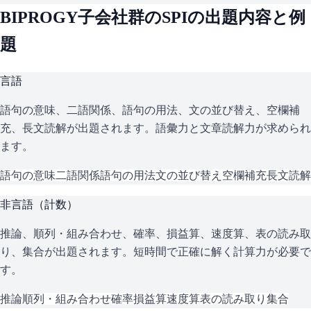
BIPROGY子会社群
の
SPI
の出題内容と例
題
言語
語句の意味、二語関係、語句の用法、文の並び替え、空欄補
充、長文読解が出題されます。語彙力と文章読解力が求められ
ます。
語句の意味
二語関係
語句の用法
文の並び替え
空欄補充
長文読解
非言語（計数）
推論、順列・組み合わせ、確率、損益算、速度算、表の読み取
り、集合が出題されます。短時間で正確に解く計算力が必要で
す。
推論
順列・組み合わせ
確率
損益算
速度算
表の読み取り
集合