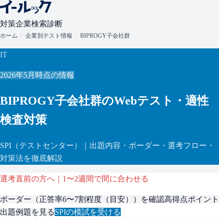
対策
企業検索
診断
ホーム
企業別テスト情報
BIPROGY子会社群
IT
2026年5月
時点の情報
BIPROGY子会社群
のWebテスト・適性
検査対策
SPI
（テストセンター）
｜出題内容・ボーダー・選考フロー・
対策法を徹底解説
選考直前の方へ｜1〜2週間で間に合わせる
ボーダー（
正答率6〜7割程度（目安）
）を確認
高得点ポイント
出題例題を見る
SPI
の模試を受ける