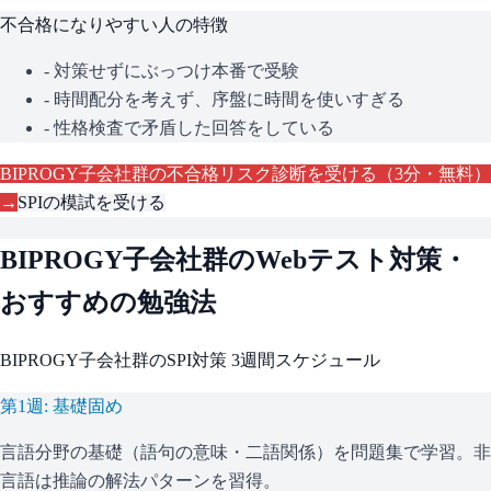
不合格になりやすい人の特徴
- 対策せずにぶっつけ本番で受験
- 時間配分を考えず、序盤に時間を使いすぎる
- 性格検査で矛盾した回答をしている
BIPROGY子会社群
の不合格リスク診断を受ける（3分・無料）
→
SPI
の模試を受ける
BIPROGY子会社群
のWebテスト対策・
おすすめの勉強法
BIPROGY子会社群
の
SPI
対策 3週間スケジュール
第1週: 基礎固め
言語分野の基礎（語句の意味・二語関係）を問題集で学習。非
言語は推論の解法パターンを習得。