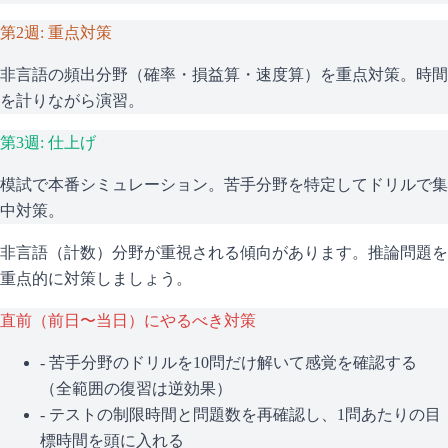
第2週: 重点対策
非言語の頻出分野（確率・損益算・速度算）を重点対策。時間
を計りながら演習。
第3週: 仕上げ
模試で本番シミュレーション。苦手分野を特定してドリルで集
中対策。
非言語（計数）分野が重視される傾向があります。推論問題を
重点的に対策しましょう。
直前（前日〜当日）にやるべき対策
- 苦手分野のドリルを10問だけ解いて感覚を確認する
（全範囲の復習は逆効果）
- テストの制限時間と問題数を再確認し、1問あたりの目
標時間を頭に入れる