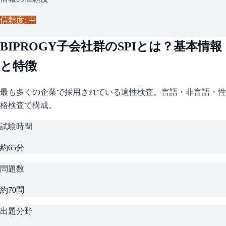
信頼度: 中
BIPROGY子会社群
の
SPI
とは？基本情報
と特徴
最も多くの企業で採用されている適性検査。言語・非言語・性
格検査で構成。
試験時間
約65分
問題数
約70問
出題分野