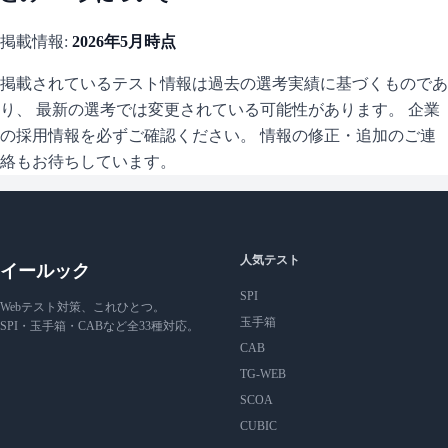
掲載情報:
2026年5月
時点
掲載されているテスト情報は過去の選考実績に基づくものであ
り、 最新の選考では変更されている可能性があります。 企業
の採用情報を必ずご確認ください。 情報の修正・追加のご連
絡もお待ちしています。
人気テスト
イールック
SPI
Webテスト対策、これひとつ。
玉手箱
SPI・玉手箱・CABなど全33種対応。
CAB
TG-WEB
SCOA
CUBIC