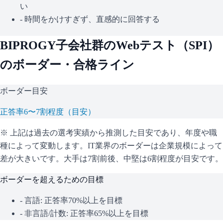
い
- 時間をかけすぎず、直感的に回答する
BIPROGY子会社群
のWebテスト（
SPI
）
のボーダー・合格ライン
ボーダー目安
正答率6〜7割程度（目安）
※ 上記は過去の選考実績から推測した目安であり、年度や職
種によって変動します。
IT業界のボーダーは企業規模によって
差が大きいです。大手は7割前後、中堅は6割程度が目安です。
ボーダーを超えるための目標
- 言語: 正答率70%以上を目標
- 非言語/計数: 正答率65%以上を目標