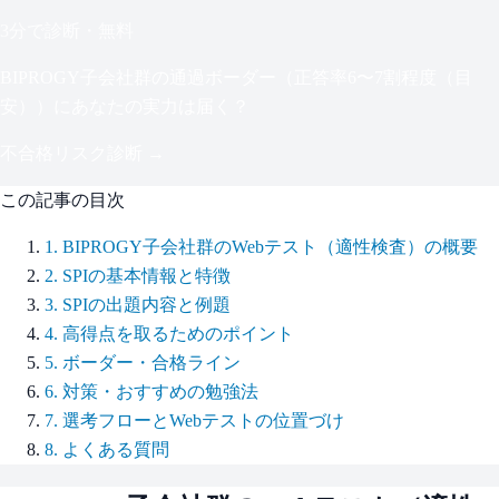
3分で診断・無料
BIPROGY子会社群
の通過ボーダー（
正答率6〜7割程度（目
安）
）にあなたの実力は届く？
不合格リスク診断 →
この記事の目次
1
.
BIPROGY子会社群のWebテスト（適性検査）の概要
2
.
SPIの基本情報と特徴
3
.
SPIの出題内容と例題
4
.
高得点を取るためのポイント
5
.
ボーダー・合格ライン
6
.
対策・おすすめの勉強法
7
.
選考フローとWebテストの位置づけ
8
.
よくある質問