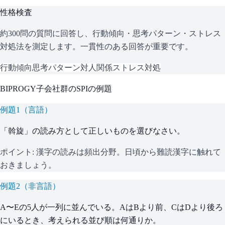
性格検査
約300問の質問に回答し、行動傾向・思考パターン・ストレス
対処法を測定します。一貫性のある回答が重要です。
行動傾向
思考パターン
対人関係
ストレス対処
BIPROGY子会社群
の
SPI
の例題
例題
1
（
言語
）
「斡旋」の読み方として正しいものを選びなさい。
ポイント:
漢字の読みは頻出分野。日頃から難読漢字に触れて
おきましょう。
例題
2
（
非言語
）
A〜Eの5人が一列に並んでいる。AはBより前、CはDより後ろ
にいるとき、考えられる並び順は何通りか。