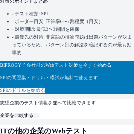
対策のポイントまとめ
- テスト種類:
SPI
- ボーダー目安:
正答率6〜7割程度（目安）
- 対策期間: 最低2〜3週間を確保
- 最優先の対策:
非言語の推論問題は出題パターンが決ま
っているため、パターン別の解法を暗記するのが最も効
率的
BIPROGY子会社群
のWebテスト対策を今すぐ始める
SPI
の問題集・ドリル・模試が無料で使えます
SPI
のドリルを始める
志望企業のテスト情報を並べて比較できます
企業を比較する →
IT
の他の企業のWebテスト