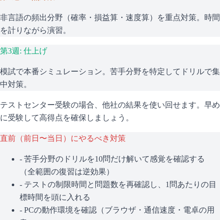
非言語の頻出分野（確率・損益算・速度算）を重点対策。時間
を計りながら演習。
第3週: 仕上げ
模試で本番シミュレーション。苦手分野を特定してドリルで集
中対策。
テストセンター受験の場合、他社の結果を使い回せます。早め
に受験して高得点を確保しましょう。
直前（前日〜当日）にやるべき対策
- 苦手分野のドリルを10問だけ解いて感覚を確認する
（全範囲の復習は逆効果）
- テストの制限時間と問題数を再確認し、1問あたりの目
標時間を頭に入れる
- PCの動作環境を確認（ブラウザ・通信速度・電卓の用