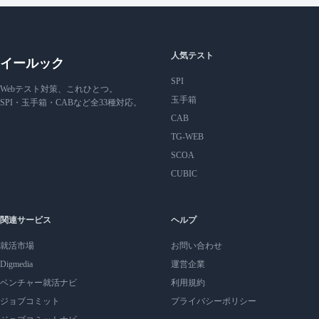
人気テスト
イールック
SPI
Webテスト対策、これひとつ。
玉手箱
SPI・玉手箱・CABなど全33種対応。
CAB
TG-WEB
SCOA
CUBIC
関連サービス
ヘルプ
就活市場
お問い合わせ
Digmedia
運営企業
ベンチャー就活ナビ
利用規約
ジョブコミット
プライバシーポリシー