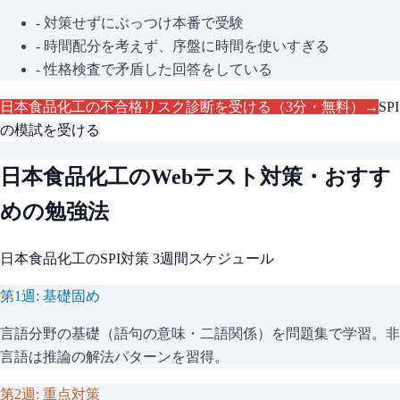
- 対策せずにぶっつけ本番で受験
- 時間配分を考えず、序盤に時間を使いすぎる
- 性格検査で矛盾した回答をしている
日本食品化工
の不合格リスク診断を受ける（3分・無料）→
SPI
の模試を受ける
日本食品化工
のWebテスト対策・おすす
めの勉強法
日本食品化工
の
SPI
対策 3週間スケジュール
第1週: 基礎固め
言語分野の基礎（語句の意味・二語関係）を問題集で学習。非
言語は推論の解法パターンを習得。
第2週: 重点対策