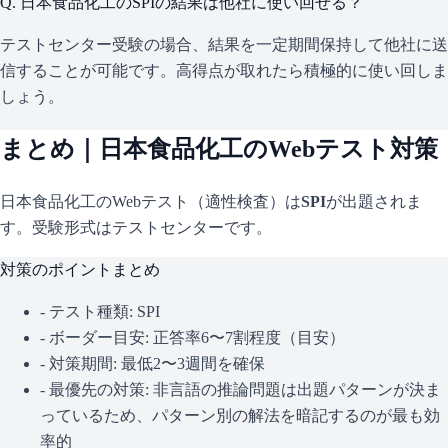
Q.
日本食品化工のSPIの結果は他社に使い回せる？
テストセンター受験の場合、結果を一定期間保持して他社に送
信することが可能です。高得点が取れたら積極的に使い回しま
しょう。
まとめ｜
日本食品化工
のWebテスト対策
日本食品化工
のWebテスト（適性検査）は
SPI
が出題されま
す。
受験形式はテストセンターです。
対策のポイントまとめ
- テスト種類:
SPI
- ボーダー目安:
正答率6〜7割程度（目安）
- 対策期間: 最低2〜3週間を確保
- 最優先の対策:
非言語の推論問題は出題パターンが決ま
っているため、パターン別の解法を暗記するのが最も効
率的