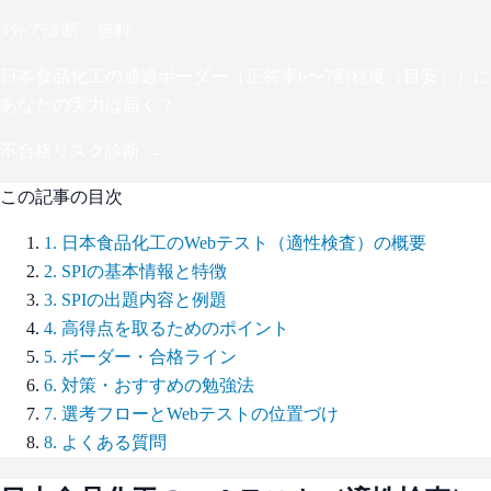
3分で診断・無料
日本食品化工
の通過ボーダー（
正答率6〜7割程度（目安）
）に
あなたの実力は届く？
不合格リスク診断 →
この記事の目次
1
.
日本食品化工のWebテスト（適性検査）の概要
2
.
SPIの基本情報と特徴
3
.
SPIの出題内容と例題
4
.
高得点を取るためのポイント
5
.
ボーダー・合格ライン
6
.
対策・おすすめの勉強法
7
.
選考フローとWebテストの位置づけ
8
.
よくある質問