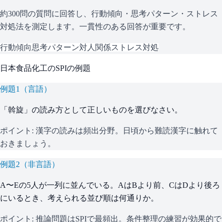
約300問の質問に回答し、行動傾向・思考パターン・ストレス
対処法を測定します。一貫性のある回答が重要です。
行動傾向
思考パターン
対人関係
ストレス対処
日本食品化工
の
SPI
の例題
例題
1
（
言語
）
「斡旋」の読み方として正しいものを選びなさい。
ポイント:
漢字の読みは頻出分野。日頃から難読漢字に触れて
おきましょう。
例題
2
（
非言語
）
A〜Eの5人が一列に並んでいる。AはBより前、CはDより後ろ
にいるとき、考えられる並び順は何通りか。
ポイント:
推論問題はSPIで最頻出。条件整理の練習が効果的で