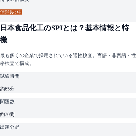
信頼度: 中
日本食品化工
の
SPI
とは？基本情報と特
徴
最も多くの企業で採用されている適性検査。言語・非言語・性
格検査で構成。
試験時間
約65分
問題数
約70問
出題分野