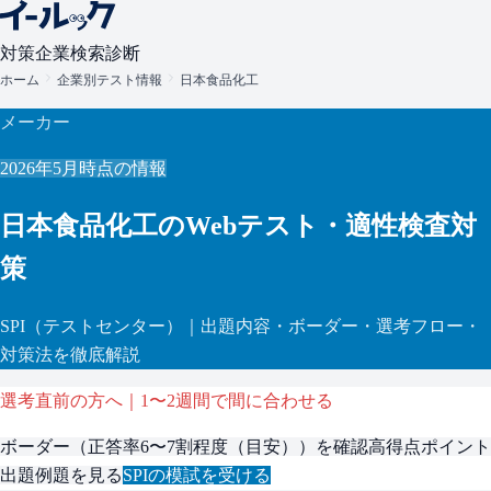
対策
企業検索
診断
ホーム
企業別テスト情報
日本食品化工
メーカー
2026年5月
時点の情報
日本食品化工
のWebテスト・適性検査対
策
SPI
（テストセンター）
｜出題内容・ボーダー・選考フロー・
対策法を徹底解説
選考直前の方へ｜1〜2週間で間に合わせる
ボーダー（
正答率6〜7割程度（目安）
）を確認
高得点ポイント
出題例題を見る
SPI
の模試を受ける