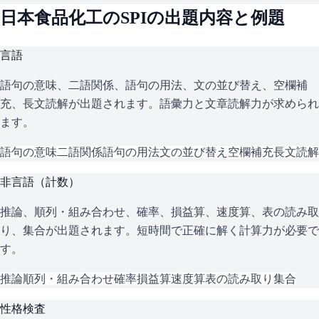
日本食品化工
の
SPI
の出題内容と例題
言語
語句の意味、二語関係、語句の用法、文の並び替え、空欄補
充、長文読解が出題されます。語彙力と文章読解力が求められ
ます。
語句の意味
二語関係
語句の用法
文の並び替え
空欄補充
長文読解
非言語（計数）
推論、順列・組み合わせ、確率、損益算、速度算、表の読み取
り、集合が出題されます。短時間で正確に解く計算力が必要で
す。
推論
順列・組み合わせ
確率
損益算
速度算
表の読み取り
集合
性格検査