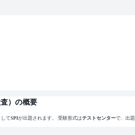
検査）の概要
として
SPI
が出題されます。 受験形式は
テストセンター
で、
出題