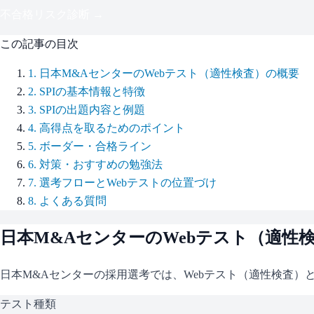
不合格リスク診断 →
この記事の目次
1
.
日本M&AセンターのWebテスト（適性検査）の概要
2
.
SPIの基本情報と特徴
3
.
SPIの出題内容と例題
4
.
高得点を取るためのポイント
5
.
ボーダー・合格ライン
6
.
対策・おすすめの勉強法
7
.
選考フローとWebテストの位置づけ
8
.
よくある質問
日本M&Aセンター
のWebテスト（適性
日本M&Aセンター
の採用選考では、Webテスト（適性検査）
テスト種類