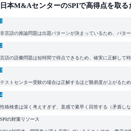
日本M&Aセンター
の
SPI
で高得点を取る
1
非言語の推論問題は出題パターンが決まっているため、パター
2
言語の語彙問題は短時間で得点できるため、確実に正解して時
3
テストセンター受験の場合は正解するほど難易度が上がるため
4
性格検査は深く考えすぎず、直感で素早く回答する（矛盾しな
SPI
の対策リソース