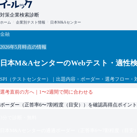
対策
企業検索
診断
ホーム
企業別テスト情報
日本M&Aセンター
金融
2026年5月
時点の情報
日本M&Aセンター
のWebテスト・適性
SPI
（テストセンター）
｜出題内容・ボーダー・選考フロー・
選考直前の方へ｜1〜2週間で間に合わせる
ボーダー（
正答率6〜7割程度（目安）
）を確認
高得点ポイント
3分で診断・無料
日本M&Aセンター
の通過ボーダー（
正答率6〜7割程度（目安