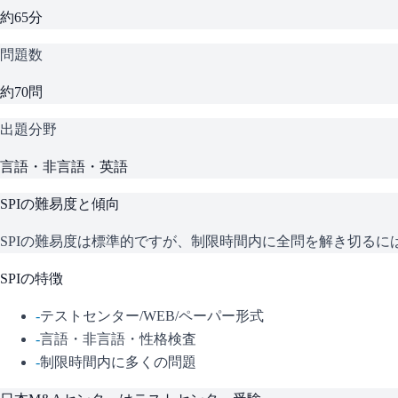
約65分
問題数
約70問
出題分野
言語・非言語・英語
SPI
の難易度と傾向
SPIの難易度は標準的ですが、制限時間内に全問を解き切る
SPI
の特徴
-
テストセンター/WEB/ペーパー形式
-
言語・非言語・性格検査
-
制限時間内に多くの問題