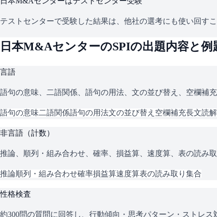
日本M&Aセンター
はテストセンター受験
テストセンターで受験した結果は、他社の選考にも使い回すこ
日本M&Aセンター
の
SPI
の出題内容と例
言語
語句の意味、二語関係、語句の用法、文の並び替え、空欄補充
語句の意味
二語関係
語句の用法
文の並び替え
空欄補充
長文読解
非言語（計数）
推論、順列・組み合わせ、確率、損益算、速度算、表の読み取
推論
順列・組み合わせ
確率
損益算
速度算
表の読み取り
集合
性格検査
約300問の質問に回答し、行動傾向・思考パターン・ストレ