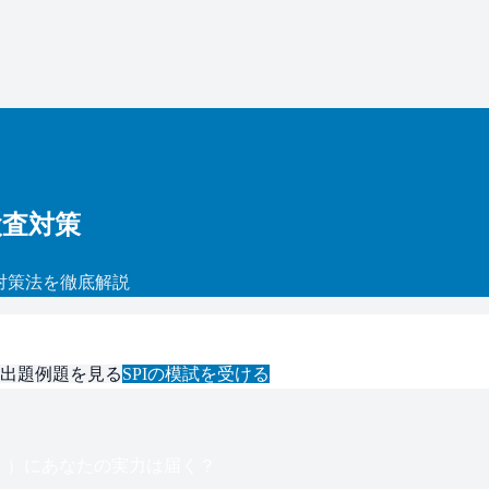
検査対策
対策法を徹底解説
出題例題を見る
SPI
の模試を受ける
）
）にあなたの実力は届く？