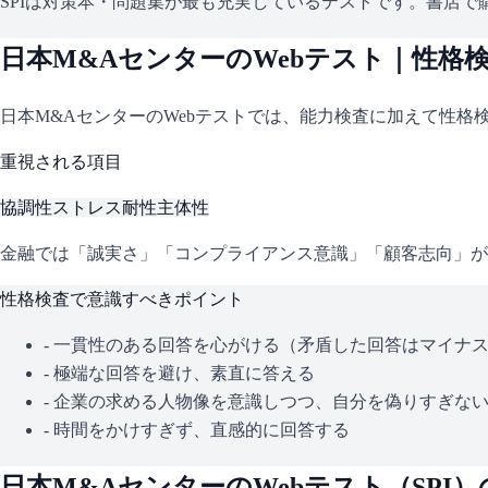
SPIは対策本・問題集が最も充実しているテストです。書店で購
日本M&Aセンター
のWebテスト｜性格
日本M&Aセンター
のWebテストでは、能力検査に加えて性格
重視される項目
協調性
ストレス耐性
主体性
金融では「誠実さ」「コンプライアンス意識」「顧客志向」が
性格検査で意識すべきポイント
- 一貫性のある回答を心がける（矛盾した回答はマイナ
- 極端な回答を避け、素直に答える
- 企業の求める人物像を意識しつつ、自分を偽りすぎな
- 時間をかけすぎず、直感的に回答する
日本M&Aセンター
のWebテスト（
SPI
）