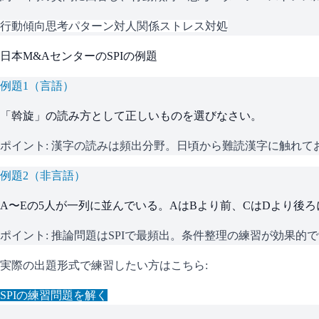
行動傾向
思考パターン
対人関係
ストレス対処
日本M&Aセンター
の
SPI
の例題
例題
1
（
言語
）
「斡旋」の読み方として正しいものを選びなさい。
ポイント:
漢字の読みは頻出分野。日頃から難読漢字に触れて
例題
2
（
非言語
）
A〜Eの5人が一列に並んでいる。AはBより前、CはDより後
ポイント:
推論問題はSPIで最頻出。条件整理の練習が効果的
実際の出題形式で練習したい方はこちら:
SPI
の練習問題を解く