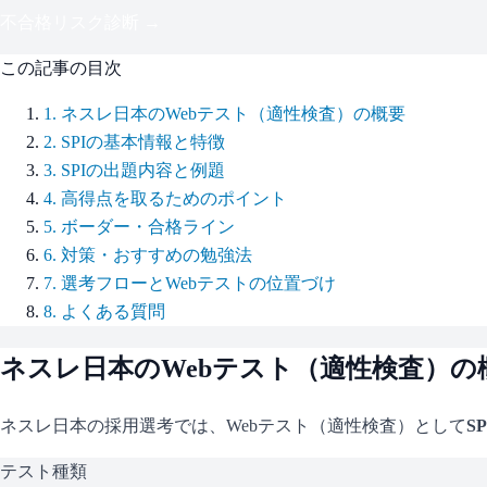
不合格リスク診断 →
この記事の目次
1
.
ネスレ日本のWebテスト（適性検査）の概要
2
.
SPIの基本情報と特徴
3
.
SPIの出題内容と例題
4
.
高得点を取るためのポイント
5
.
ボーダー・合格ライン
6
.
対策・おすすめの勉強法
7
.
選考フローとWebテストの位置づけ
8
.
よくある質問
ネスレ日本
のWebテスト（適性検査）の
ネスレ日本
の採用選考では、Webテスト（適性検査）として
SP
テスト種類