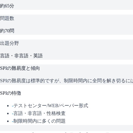
約65分
問題数
約70問
出題分野
言語・非言語・英語
SPI
の難易度と傾向
SPIの難易度は標準的ですが、制限時間内に全問を解き切る
SPI
の特徴
-
テストセンター/WEB/ペーパー形式
-
言語・非言語・性格検査
-
制限時間内に多くの問題