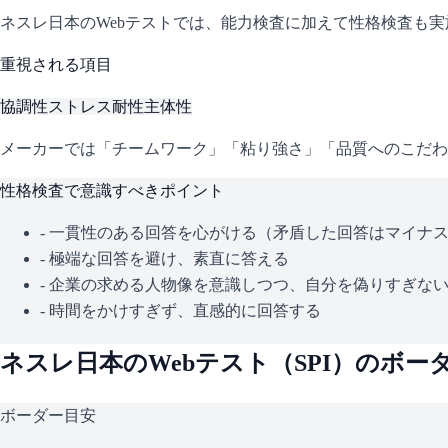
ネスレ日本
のWebテストでは、能力検査に加えて性格検査も
重視される項目
協調性
ストレス耐性
主体性
メーカーでは「チームワーク」「粘り強さ」「品質へのこだわ
性格検査で意識すべきポイント
- 一貫性のある回答を心がける（矛盾した回答はマイナ
- 極端な回答を避け、素直に答える
- 企業の求める人物像を意識しつつ、自分を偽りすぎな
- 時間をかけすぎず、直感的に回答する
ネスレ日本
のWebテスト（
SPI
）のボー
ボーダー目安