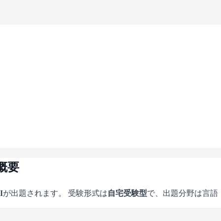
概要
I
が出題されます。 受験形式は
自宅受験型
で、
出題分野は言語