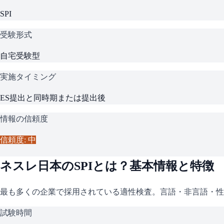
SPI
受験形式
自宅受験型
実施タイミング
ES提出と同時期または提出後
情報の信頼度
信頼度: 中
ネスレ日本
の
SPI
とは？基本情報と特徴
最も多くの企業で採用されている適性検査。言語・非言語・性
試験時間