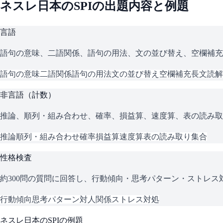
ネスレ日本
の
SPI
の出題内容と例題
言語
語句の意味、二語関係、語句の用法、文の並び替え、空欄補充
語句の意味
二語関係
語句の用法
文の並び替え
空欄補充
長文読解
非言語（計数）
推論、順列・組み合わせ、確率、損益算、速度算、表の読み取
推論
順列・組み合わせ
確率
損益算
速度算
表の読み取り
集合
性格検査
約300問の質問に回答し、行動傾向・思考パターン・ストレ
行動傾向
思考パターン
対人関係
ストレス対処
ネスレ日本
の
SPI
の例題