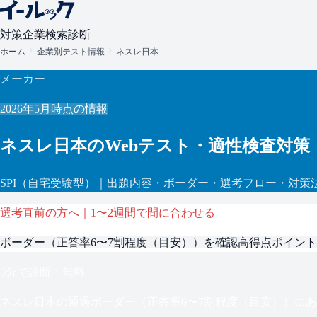
対策
企業検索
診断
ホーム
企業別テスト情報
ネスレ日本
メーカー
2026年5月
時点の情報
ネスレ日本
のWebテスト・適性検査対策
SPI
（自宅受験型）
｜出題内容・ボーダー・選考フロー・対策
選考直前の方へ｜1〜2週間で間に合わせる
ボーダー（
正答率6〜7割程度（目安）
）を確認
高得点ポイント
3分で診断・無料
ネスレ日本
の通過ボーダー（
正答率6〜7割程度（目安）
）にあ