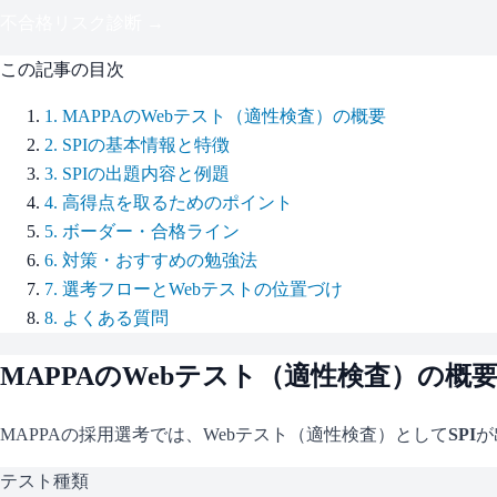
不合格リスク診断 →
この記事の目次
1
.
MAPPAのWebテスト（適性検査）の概要
2
.
SPIの基本情報と特徴
3
.
SPIの出題内容と例題
4
.
高得点を取るためのポイント
5
.
ボーダー・合格ライン
6
.
対策・おすすめの勉強法
7
.
選考フローとWebテストの位置づけ
8
.
よくある質問
MAPPA
のWebテスト（適性検査）の概
MAPPA
の採用選考では、Webテスト（適性検査）として
SPI
が
テスト種類