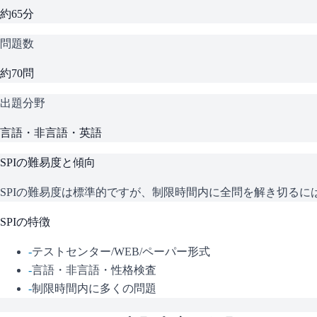
約65分
問題数
約70問
出題分野
言語・非言語・英語
SPI
の難易度と傾向
SPIの難易度は標準的ですが、制限時間内に全問を解き切る
SPI
の特徴
-
テストセンター/WEB/ペーパー形式
-
言語・非言語・性格検査
-
制限時間内に多くの問題