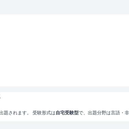
要
出題されます。 受験形式は
自宅受験型
で、
出題分野は言語・