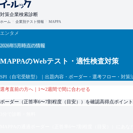
対策
企業検索
診断
ホーム
企業別テスト情報
MAPPA
エンタメ
2026年5月
時点の情報
MAPPA
のWebテスト・適性検査対策
SPI
（自宅受験型）
｜出題内容・ボーダー・選考フロー・対策
選考直前の方へ｜1〜2週間で間に合わせる
ボーダー（
正答率6〜7割程度（目安）
）を確認
高得点ポイント
3分で診断・無料
MAPPA
の通過ボーダー（
正答率6〜7割程度（目安）
）にあな