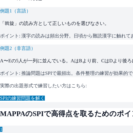
例題
1
（
言語
）
「斡旋」の読み方として正しいものを選びなさい。
ポイント:
漢字の読みは頻出分野。日頃から難読漢字に触れて
例題
2
（
非言語
）
A〜Eの5人が一列に並んでいる。AはBより前、CはDより後
ポイント:
推論問題はSPIで最頻出。条件整理の練習が効果的
実際の出題形式で練習したい方はこちら:
SPI
の練習問題を解く
MAPPA
の
SPI
で高得点を取るためのポイ
1