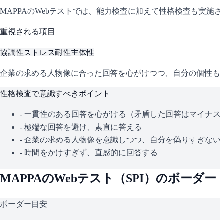
MAPPA
のWebテストでは、能力検査に加えて性格検査も実施
重視される項目
協調性
ストレス耐性
主体性
企業の求める人物像に合った回答を心がけつつ、自分の個性も
性格検査で意識すべきポイント
- 一貫性のある回答を心がける（矛盾した回答はマイナ
- 極端な回答を避け、素直に答える
- 企業の求める人物像を意識しつつ、自分を偽りすぎな
- 時間をかけすぎず、直感的に回答する
MAPPA
のWebテスト（
SPI
）のボーダー
ボーダー目安