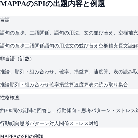
MAPPA
の
SPI
の出題内容と例題
言語
語句の意味、二語関係、語句の用法、文の並び替え、空欄補充
語句の意味
二語関係
語句の用法
文の並び替え
空欄補充
長文読解
非言語（計数）
推論、順列・組み合わせ、確率、損益算、速度算、表の読み取
推論
順列・組み合わせ
確率
損益算
速度算
表の読み取り
集合
性格検査
約300問の質問に回答し、行動傾向・思考パターン・ストレ
行動傾向
思考パターン
対人関係
ストレス対処
MAPPA
の
SPI
の例題