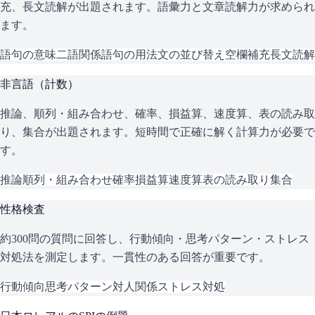
充、長文読解が出題されます。語彙力と文章読解力が求められ
ます。
語句の意味
二語関係
語句の用法
文の並び替え
空欄補充
長文読解
非言語（計数）
推論、順列・組み合わせ、確率、損益算、速度算、表の読み取
り、集合が出題されます。短時間で正確に解く計算力が必要で
す。
推論
順列・組み合わせ
確率
損益算
速度算
表の読み取り
集合
性格検査
約300問の質問に回答し、行動傾向・思考パターン・ストレス
対処法を測定します。一貫性のある回答が重要です。
行動傾向
思考パターン
対人関係
ストレス対処