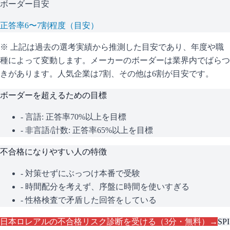
ボーダー目安
正答率6〜7割程度（目安）
※ 上記は過去の選考実績から推測した目安であり、年度や職
種によって変動します。
メーカーのボーダーは業界内でばらつ
きがあります。人気企業は7割、その他は6割が目安です。
ボーダーを超えるための目標
- 言語: 正答率70%以上を目標
- 非言語/計数: 正答率65%以上を目標
不合格になりやすい人の特徴
- 対策せずにぶっつけ本番で受験
- 時間配分を考えず、序盤に時間を使いすぎる
- 性格検査で矛盾した回答をしている
日本ロレアル
の不合格リスク診断を受ける（3分・無料）→
SPI