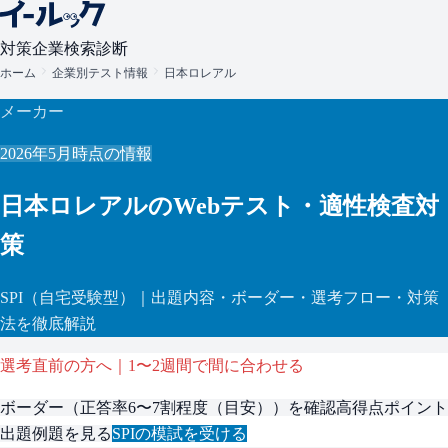
対策
企業検索
診断
ホーム
企業別テスト情報
日本ロレアル
メーカー
2026年5月
時点の情報
日本ロレアル
のWebテスト・適性検査対
策
SPI
（自宅受験型）
｜出題内容・ボーダー・選考フロー・対策
法を徹底解説
選考直前の方へ｜1〜2週間で間に合わせる
ボーダー（
正答率6〜7割程度（目安）
）を確認
高得点ポイント
出題例題を見る
SPI
の模試を受ける