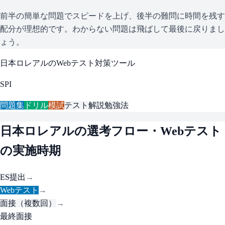
前半の簡単な問題でスピードを上げ、後半の難問に時間を残す
配分が理想的です。わからない問題は飛ばして最後に戻りまし
ょう。
日本ロレアル
のWebテスト対策ツール
SPI
問題集
ドリル
模試
テスト解説
勉強法
日本ロレアル
の選考フロー・Webテスト
の実施時期
ES提出
→
Webテスト
→
面接（複数回）
→
最終面接