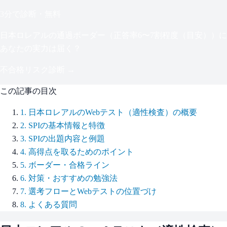
3分で診断・無料
日本ロレアル
の通過ボーダー（
正答率6〜7割程度（目安）
）に
あなたの実力は届く？
不合格リスク診断 →
この記事の目次
1
.
日本ロレアルのWebテスト（適性検査）の概要
2
.
SPIの基本情報と特徴
3
.
SPIの出題内容と例題
4
.
高得点を取るためのポイント
5
.
ボーダー・合格ライン
6
.
対策・おすすめの勉強法
7
.
選考フローとWebテストの位置づけ
8
.
よくある質問