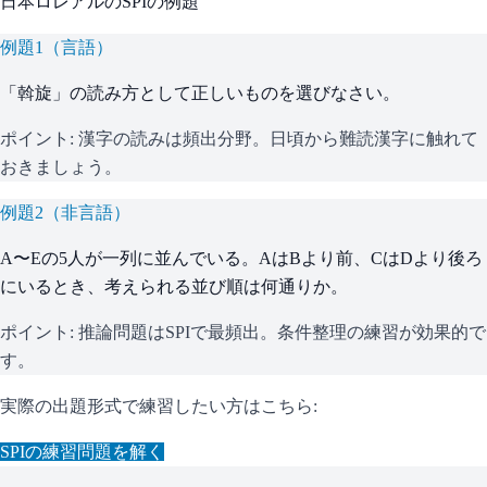
日本ロレアル
の
SPI
の例題
例題
1
（
言語
）
「斡旋」の読み方として正しいものを選びなさい。
ポイント:
漢字の読みは頻出分野。日頃から難読漢字に触れて
おきましょう。
例題
2
（
非言語
）
A〜Eの5人が一列に並んでいる。AはBより前、CはDより後ろ
にいるとき、考えられる並び順は何通りか。
ポイント:
推論問題はSPIで最頻出。条件整理の練習が効果的で
す。
実際の出題形式で練習したい方はこちら:
SPI
の練習問題を解く