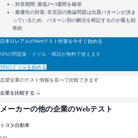
- 対策期間: 最低2〜3週間を確保
- 最優先の対策:
非言語の推論問題は出題パターンが決ま
っているため、パターン別の解法を暗記するのが最も効
率的
日本ロレアル
のWebテスト対策を今すぐ始める
SPI
の問題集・ドリル・模試が無料で使えます
SPI
のドリルを始める
志望企業のテスト情報を並べて比較できます
企業を比較する →
メーカー
の他の企業のWebテスト
トヨタ自動車