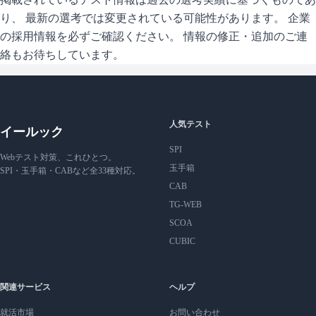
り、 最新の選考では変更されている可能性があります。 企業
の採用情報を必ずご確認ください。 情報の修正・追加のご連
絡もお待ちしています。
人気テスト
イールック
SPI
Webテスト対策、これひとつ。
玉手箱
SPI・玉手箱・CABなど全33種対応。
CAB
TG-WEB
SCOA
CUBIC
関連サービス
ヘルプ
就活市場
お問い合わせ