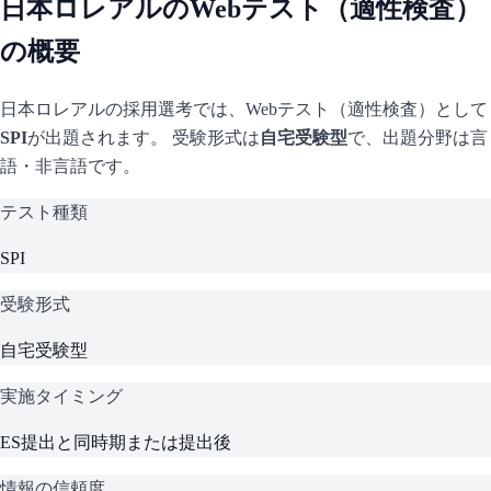
日本ロレアル
のWebテスト（適性検査）
の概要
日本ロレアル
の採用選考では、Webテスト（適性検査）として
SPI
が出題されます。 受験形式は
自宅受験型
で、
出題分野は言
語・非言語です。
テスト種類
SPI
受験形式
自宅受験型
実施タイミング
ES提出と同時期または提出後
情報の信頼度