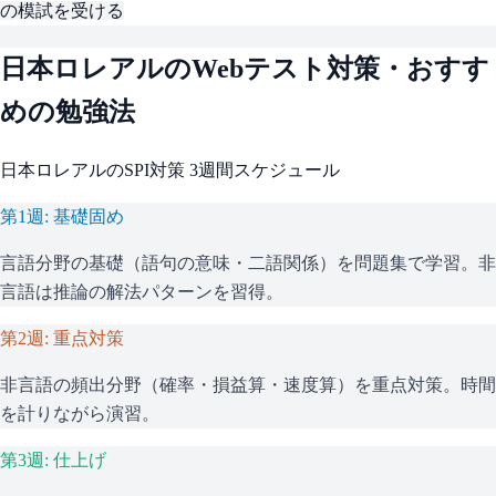
の模試を受ける
日本ロレアル
のWebテスト対策・おすす
めの勉強法
日本ロレアル
の
SPI
対策 3週間スケジュール
第1週: 基礎固め
言語分野の基礎（語句の意味・二語関係）を問題集で学習。非
言語は推論の解法パターンを習得。
第2週: 重点対策
非言語の頻出分野（確率・損益算・速度算）を重点対策。時間
を計りながら演習。
第3週: 仕上げ