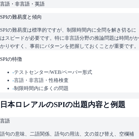
言語・非言語・英語
SPI
の難易度と傾向
SPIの難易度は標準的ですが、制限時間内に全問を解き切るに
はスピードが必要です。特に非言語分野の推論問題は時間がか
かりやすく、事前にパターンを把握しておくことが重要です。
SPI
の特徴
-
テストセンター/WEB/ペーパー形式
-
言語・非言語・性格検査
-
制限時間内に多くの問題
日本ロレアル
の
SPI
の出題内容と例題
言語
語句の意味、二語関係、語句の用法、文の並び替え、空欄補