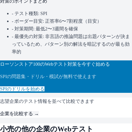
対策のポイントまとめ
- テスト種類:
SPI
- ボーダー目安:
正答率6〜7割程度（目安）
- 対策期間: 最低2〜3週間を確保
- 最優先の対策:
非言語の推論問題は出題パターンが決ま
っているため、パターン別の解法を暗記するのが最も効
率的
ローソンストア100
のWebテスト対策を今すぐ始める
SPI
の問題集・ドリル・模試が無料で使えます
SPI
のドリルを始める
志望企業のテスト情報を並べて比較できます
企業を比較する →
小売
の他の企業のWebテスト