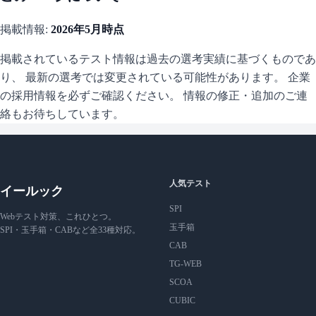
掲載情報:
2026年5月
時点
掲載されているテスト情報は過去の選考実績に基づくものであ
り、 最新の選考では変更されている可能性があります。 企業
の採用情報を必ずご確認ください。 情報の修正・追加のご連
絡もお待ちしています。
人気テスト
イールック
SPI
Webテスト対策、これひとつ。
玉手箱
SPI・玉手箱・CABなど全33種対応。
CAB
TG-WEB
SCOA
CUBIC