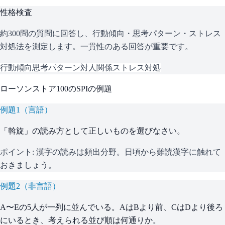
性格検査
約300問の質問に回答し、行動傾向・思考パターン・ストレス
対処法を測定します。一貫性のある回答が重要です。
行動傾向
思考パターン
対人関係
ストレス対処
ローソンストア100
の
SPI
の例題
例題
1
（
言語
）
「斡旋」の読み方として正しいものを選びなさい。
ポイント:
漢字の読みは頻出分野。日頃から難読漢字に触れて
おきましょう。
例題
2
（
非言語
）
A〜Eの5人が一列に並んでいる。AはBより前、CはDより後ろ
にいるとき、考えられる並び順は何通りか。