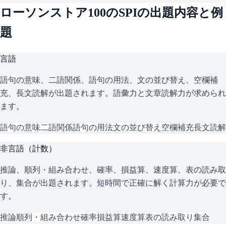
ローソンストア100
の
SPI
の出題内容と例
題
言語
語句の意味、二語関係、語句の用法、文の並び替え、空欄補
充、長文読解が出題されます。語彙力と文章読解力が求められ
ます。
語句の意味
二語関係
語句の用法
文の並び替え
空欄補充
長文読解
非言語（計数）
推論、順列・組み合わせ、確率、損益算、速度算、表の読み取
り、集合が出題されます。短時間で正確に解く計算力が必要で
す。
推論
順列・組み合わせ
確率
損益算
速度算
表の読み取り
集合