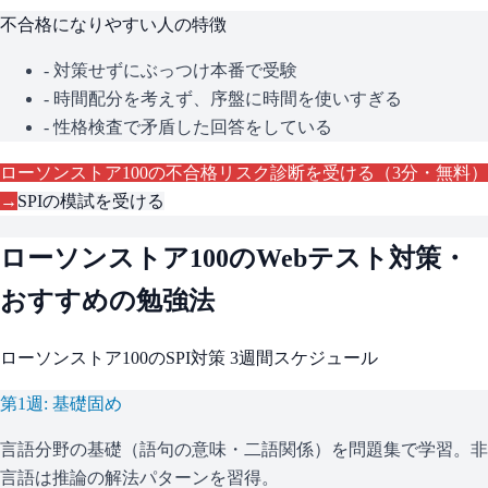
不合格になりやすい人の特徴
- 対策せずにぶっつけ本番で受験
- 時間配分を考えず、序盤に時間を使いすぎる
- 性格検査で矛盾した回答をしている
ローソンストア100
の不合格リスク診断を受ける（3分・無料）
→
SPI
の模試を受ける
ローソンストア100
のWebテスト対策・
おすすめの勉強法
ローソンストア100
の
SPI
対策 3週間スケジュール
第1週: 基礎固め
言語分野の基礎（語句の意味・二語関係）を問題集で学習。非
言語は推論の解法パターンを習得。