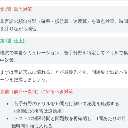
第2週: 重点対策
非言語の頻出分野（確率・損益算・速度算）を重点対策。時間
を計りながら演習。
第3週: 仕上げ
模試で本番シミュレーション。苦手分野を特定してドリルで集
中対策。
まずは問題形式に慣れることが最優先です。問題集で出題パタ
ーンを把握しましょう。
直前（前日〜当日）にやるべき対策
- 苦手分野のドリルを10問だけ解いて感覚を確認する
（全範囲の復習は逆効果）
- テストの制限時間と問題数を再確認し、1問あたりの目
標時間を頭に入れる