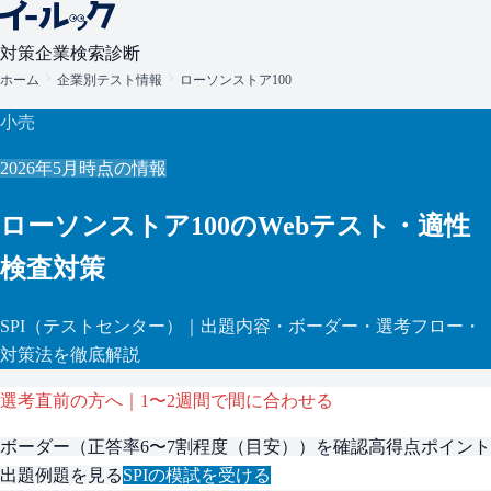
対策
企業検索
診断
ホーム
企業別テスト情報
ローソンストア100
小売
2026年5月
時点の情報
ローソンストア100
のWebテスト・適性
検査対策
SPI
（テストセンター）
｜出題内容・ボーダー・選考フロー・
対策法を徹底解説
選考直前の方へ｜1〜2週間で間に合わせる
ボーダー（
正答率6〜7割程度（目安）
）を確認
高得点ポイント
出題例題を見る
SPI
の模試を受ける