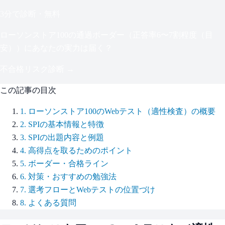
3分で診断・無料
ローソンストア100
の通過ボーダー（
正答率6〜7割程度（目
安）
）にあなたの実力は届く？
不合格リスク診断 →
この記事の目次
1
.
ローソンストア100のWebテスト（適性検査）の概要
2
.
SPIの基本情報と特徴
3
.
SPIの出題内容と例題
4
.
高得点を取るためのポイント
5
.
ボーダー・合格ライン
6
.
対策・おすすめの勉強法
7
.
選考フローとWebテストの位置づけ
8
.
よくある質問