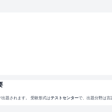
要
が出題されます。 受験形式は
テストセンター
で、
出題分野は言