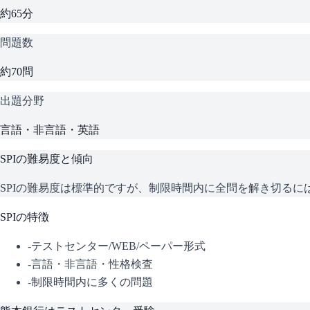
約65分
問題数
約70問
出題分野
言語・非言語・英語
SPI
の難易度と傾向
SPIの難易度は標準的ですが、制限時間内に全問を解き切る
SPI
の特徴
-
テストセンター/WEB/ペーパー形式
-
言語・非言語・性格検査
-
制限時間内に多くの問題