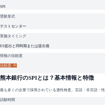
SPI
受験形式
テストセンター
実施タイミング
ES提出と同時期または提出後
情報の信頼度
信頼度: 中
熊本銀行
の
SPI
とは？基本情報と特徴
最も多くの企業で採用されている適性検査。言語・非言語・性
試験時間