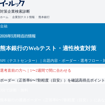
対策
企業検索
診断
ホーム
企業別テスト情報
熊本銀行
金融
2026年5月
時点の情報
熊本銀行
のWebテスト・適性検査対策
SPI
（テストセンター）
｜出題内容・ボーダー・選考フロー・
選考直前の方へ｜1〜2週間で間に合わせる
ボーダー（
正答率6〜7割程度（目安）
）を確認
高得点ポイント
3分で診断・無料
熊本銀行
の通過ボーダー（
正答率6〜7割程度（目安）
）にあな