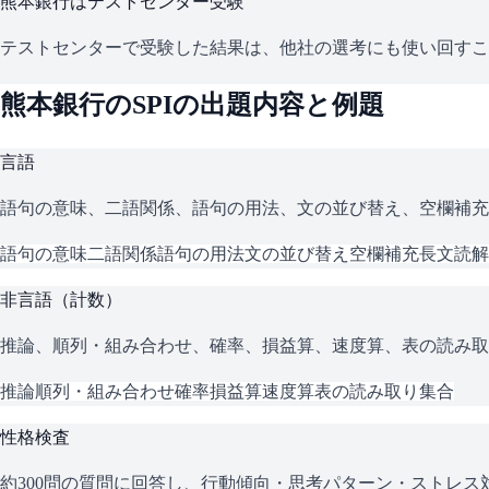
熊本銀行
はテストセンター受験
テストセンターで受験した結果は、他社の選考にも使い回すこ
熊本銀行
の
SPI
の出題内容と例題
言語
語句の意味、二語関係、語句の用法、文の並び替え、空欄補充
語句の意味
二語関係
語句の用法
文の並び替え
空欄補充
長文読解
非言語（計数）
推論、順列・組み合わせ、確率、損益算、速度算、表の読み取
推論
順列・組み合わせ
確率
損益算
速度算
表の読み取り
集合
性格検査
約300問の質問に回答し、行動傾向・思考パターン・ストレ