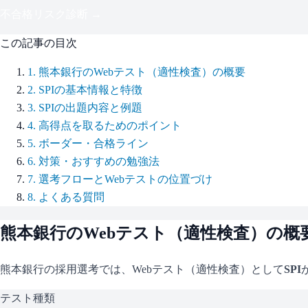
不合格リスク診断 →
この記事の目次
1
.
熊本銀行のWebテスト（適性検査）の概要
2
.
SPIの基本情報と特徴
3
.
SPIの出題内容と例題
4
.
高得点を取るためのポイント
5
.
ボーダー・合格ライン
6
.
対策・おすすめの勉強法
7
.
選考フローとWebテストの位置づけ
8
.
よくある質問
熊本銀行
のWebテスト（適性検査）の概
熊本銀行
の採用選考では、Webテスト（適性検査）として
SPI
テスト種類