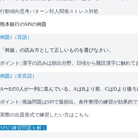
行動傾向
思考パターン
対人関係
ストレス対処
熊本銀行
の
SPI
の例題
例題
1
（
言語
）
「斡旋」の読み方として正しいものを選びなさい。
ポイント:
漢字の読みは頻出分野。日頃から難読漢字に触れて
例題
2
（
非言語
）
A〜Eの5人が一列に並んでいる。AはBより前、CはDより後
ポイント:
推論問題はSPIで最頻出。条件整理の練習が効果的
実際の出題形式で練習したい方はこちら:
SPI
の練習問題を解く