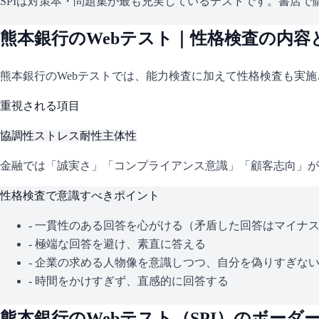
SPIは対策本・問題集が最も充実しているテストです。書店で購
熊本銀行
のWebテスト｜性格検査の内容
熊本銀行
のWebテストでは、能力検査に加えて性格検査も実
重視される項目
協調性
ストレス耐性
主体性
金融では「誠実さ」「コンプライアンス意識」「顧客志向」が
性格検査で意識すべきポイント
- 一貫性のある回答を心がける（矛盾した回答はマイナ
- 極端な回答を避け、素直に答える
- 企業の求める人物像を意識しつつ、自分を偽りすぎな
- 時間をかけすぎず、直感的に回答する
熊本銀行
のWebテスト（
SPI
）のボーダ