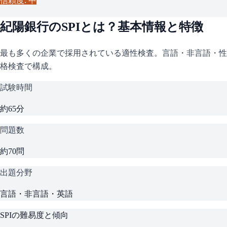
信頼度: 中
紀陽銀行
の
SPI
とは？基本情報と特徴
最も多くの企業で採用されている適性検査。言語・非言語・性
格検査で構成。
試験時間
約65分
問題数
約70問
出題分野
言語・非言語・英語
SPI
の難易度と傾向