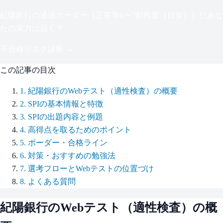
紀陽銀行
の通過ボーダー（
正答率6〜7割程度（目安）
）にあな
たの実力は届く？
不合格リスク診断 →
この記事の目次
1
.
紀陽銀行のWebテスト（適性検査）の概要
2
.
SPIの基本情報と特徴
3
.
SPIの出題内容と例題
4
.
高得点を取るためのポイント
5
.
ボーダー・合格ライン
6
.
対策・おすすめの勉強法
7
.
選考フローとWebテストの位置づけ
8
.
よくある質問
紀陽銀行
のWebテスト（適性検査）の概