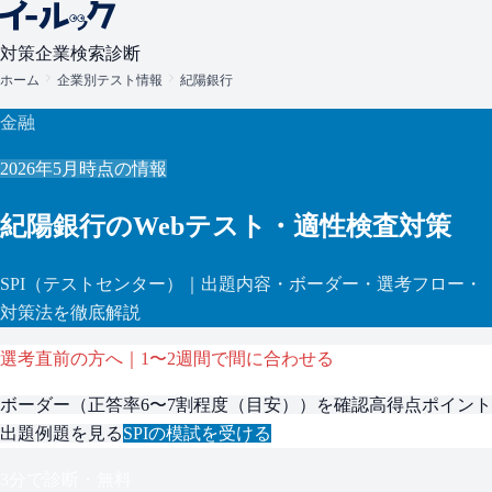
対策
企業検索
診断
ホーム
企業別テスト情報
紀陽銀行
金融
2026年5月
時点の情報
紀陽銀行
のWebテスト・適性検査対策
SPI
（テストセンター）
｜出題内容・ボーダー・選考フロー・
対策法を徹底解説
選考直前の方へ｜1〜2週間で間に合わせる
ボーダー（
正答率6〜7割程度（目安）
）を確認
高得点ポイント
出題例題を見る
SPI
の模試を受ける
3分で診断・無料