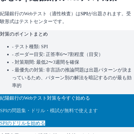
紀陽銀行
のWebテスト（適性検査）は
SPI
が出題されます。
受
験形式はテストセンターです。
対策のポイントまとめ
- テスト種類:
SPI
- ボーダー目安:
正答率6〜7割程度（目安）
- 対策期間: 最低2〜3週間を確保
- 最優先の対策:
非言語の推論問題は出題パターンが決ま
っているため、パターン別の解法を暗記するのが最も効
率的
紀陽銀行
のWebテスト対策を今すぐ始める
SPI
の問題集・ドリル・模試が無料で使えます
SPI
のドリルを始める