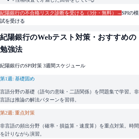
紀陽銀行
の不合格リスク診断を受ける（3分・無料）→
SPI
の模
試を受ける
紀陽銀行
のWebテスト対策・おすすめの
勉強法
紀陽銀行
の
SPI
対策 3週間スケジュール
第1週: 基礎固め
言語分野の基礎（語句の意味・二語関係）を問題集で学習。非
言語は推論の解法パターンを習得。
第2週: 重点対策
非言語の頻出分野（確率・損益算・速度算）を重点対策。時間
を計りながら演習。