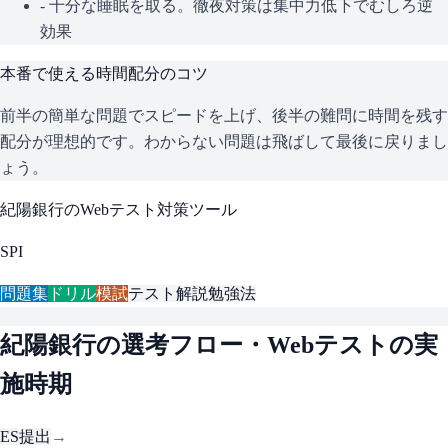
- 十分な睡眠を取る。徹夜対策は集中力低下でむしろ逆
効果
本番で使える時間配分のコツ
前半の簡単な問題でスピードを上げ、後半の難問に時間を残す
配分が理想的です。わからない問題は飛ばして最後に戻りまし
ょう。
紀陽銀行
のWebテスト対策ツール
SPI
問題集
ドリル
模試
テスト解説
勉強法
紀陽銀行
の選考フロー・Webテストの実
施時期
ES提出
→