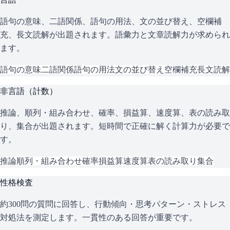
語句の意味、二語関係、語句の用法、文の並び替え、空欄補
充、長文読解が出題されます。語彙力と文章読解力が求められ
ます。
語句の意味
二語関係
語句の用法
文の並び替え
空欄補充
長文読解
非言語（計数）
推論、順列・組み合わせ、確率、損益算、速度算、表の読み取
り、集合が出題されます。短時間で正確に解く計算力が必要で
す。
推論
順列・組み合わせ
確率
損益算
速度算
表の読み取り
集合
性格検査
約300問の質問に回答し、行動傾向・思考パターン・ストレス
対処法を測定します。一貫性のある回答が重要です。