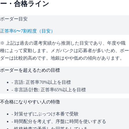
ー・合格ライン
ボーダー目安
正答率6〜7割程度（目安）
※ 上記は過去の選考実績から推測した目安であり、年度や職
種によって変動します。
メガバンクは応募者が多いため、ボー
ダーは比較的高めです。地銀はやや低めの傾向があります。
ボーダーを超えるための目標
- 言語: 正答率70%以上を目標
- 非言語/計数: 正答率65%以上を目標
不合格になりやすい人の特徴
- 対策せずにぶっつけ本番で受験
- 時間配分を考えず、序盤に時間を使いすぎる
- 性格検査で矛盾した回答をしている