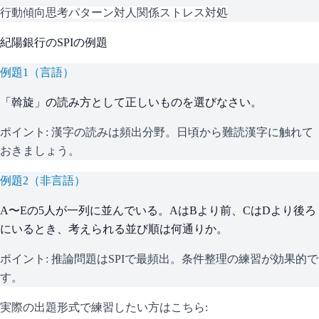
行動傾向
思考パターン
対人関係
ストレス対処
紀陽銀行
の
SPI
の例題
例題
1
（
言語
）
「斡旋」の読み方として正しいものを選びなさい。
ポイント:
漢字の読みは頻出分野。日頃から難読漢字に触れて
おきましょう。
例題
2
（
非言語
）
A〜Eの5人が一列に並んでいる。AはBより前、CはDより後ろ
にいるとき、考えられる並び順は何通りか。
ポイント:
推論問題はSPIで最頻出。条件整理の練習が効果的で
す。
実際の出題形式で練習したい方はこちら: