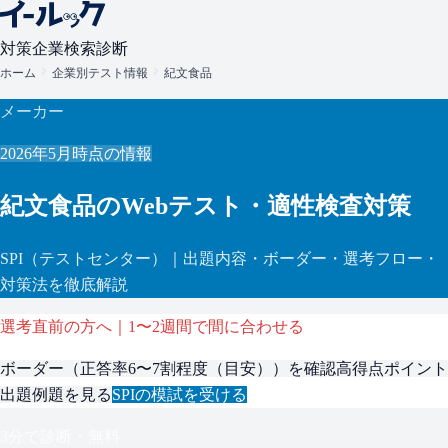
対策
企業検索
診断
ホーム
企業別テスト情報
紀文食品
メーカー
2026年5月
時点の情報
紀文食品
のWebテスト・適性検査対策
SPI
（テストセンター）
｜出題内容・ボーダー・選考フロー・
対策法を徹底解説
選考直前の方へ｜1〜2週間で間に合わせる
ボーダー（
正答率6〜7割程度（目安）
）を確認
高得点ポイント
出題例題を見る
SPI
の模試を受ける
3分で診断・無料