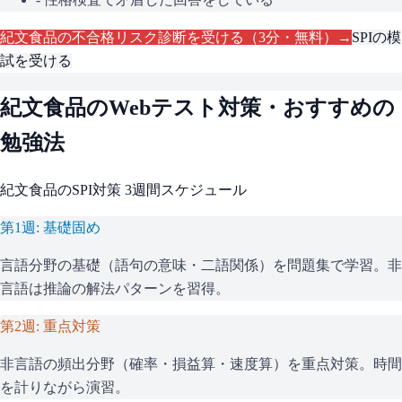
紀文食品
の不合格リスク診断を受ける（3分・無料）→
SPI
の模
試を受ける
紀文食品
のWebテスト対策・おすすめの
勉強法
紀文食品
の
SPI
対策 3週間スケジュール
第1週: 基礎固め
言語分野の基礎（語句の意味・二語関係）を問題集で学習。非
言語は推論の解法パターンを習得。
第2週: 重点対策
非言語の頻出分野（確率・損益算・速度算）を重点対策。時間
を計りながら演習。