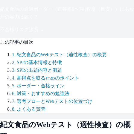
紀文食品
の通過ボーダー（
正答率6〜7割程度（目安）
）にあな
たの実力は届く？
不合格リスク診断 →
この記事の目次
1
.
紀文食品のWebテスト（適性検査）の概要
2
.
SPIの基本情報と特徴
3
.
SPIの出題内容と例題
4
.
高得点を取るためのポイント
5
.
ボーダー・合格ライン
6
.
対策・おすすめの勉強法
7
.
選考フローとWebテストの位置づけ
8
.
よくある質問
紀文食品
のWebテスト（適性検査）の概