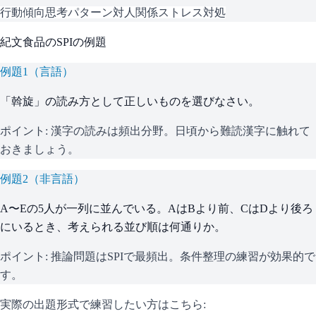
行動傾向
思考パターン
対人関係
ストレス対処
紀文食品
の
SPI
の例題
例題
1
（
言語
）
「斡旋」の読み方として正しいものを選びなさい。
ポイント:
漢字の読みは頻出分野。日頃から難読漢字に触れて
おきましょう。
例題
2
（
非言語
）
A〜Eの5人が一列に並んでいる。AはBより前、CはDより後ろ
にいるとき、考えられる並び順は何通りか。
ポイント:
推論問題はSPIで最頻出。条件整理の練習が効果的で
す。
実際の出題形式で練習したい方はこちら: