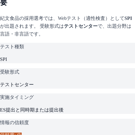
要
紀文食品
の採用選考では、Webテスト（適性検査）として
SPI
が出題されます。 受験形式は
テストセンター
で、
出題分野は
言語・非言語です。
テスト種類
SPI
受験形式
テストセンター
実施タイミング
ES提出と同時期または提出後
情報の信頼度