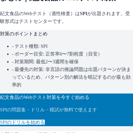
紀文食品
のWebテスト（適性検査）は
SPI
が出題されます。
受
験形式はテストセンターです。
対策のポイントまとめ
- テスト種類:
SPI
- ボーダー目安:
正答率6〜7割程度（目安）
- 対策期間: 最低2〜3週間を確保
- 最優先の対策:
非言語の推論問題は出題パターンが決ま
っているため、パターン別の解法を暗記するのが最も効
率的
紀文食品
のWebテスト対策を今すぐ始める
SPI
の問題集・ドリル・模試が無料で使えます
SPI
のドリルを始める