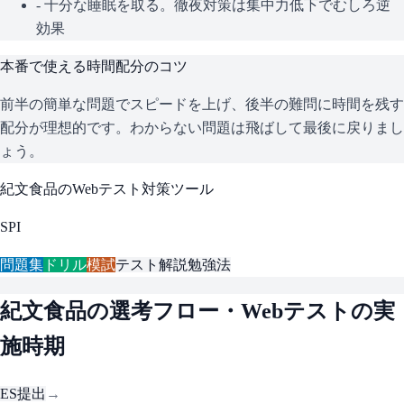
- 十分な睡眠を取る。徹夜対策は集中力低下でむしろ逆
効果
本番で使える時間配分のコツ
前半の簡単な問題でスピードを上げ、後半の難問に時間を残す
配分が理想的です。わからない問題は飛ばして最後に戻りまし
ょう。
紀文食品
のWebテスト対策ツール
SPI
問題集
ドリル
模試
テスト解説
勉強法
紀文食品
の選考フロー・Webテストの実
施時期
ES提出
→