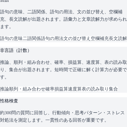
語句の意味、二語関係、語句の用法、文の並び替え、空欄補
充、長文読解が出題されます。語彙力と文章読解力が求められ
ます。
語句の意味
二語関係
語句の用法
文の並び替え
空欄補充
長文読解
非言語（計数）
推論、順列・組み合わせ、確率、損益算、速度算、表の読み取
り、集合が出題されます。短時間で正確に解く計算力が必要で
す。
推論
順列・組み合わせ
確率
損益算
速度算
表の読み取り
集合
性格検査
約300問の質問に回答し、行動傾向・思考パターン・ストレス
対処法を測定します。一貫性のある回答が重要です。