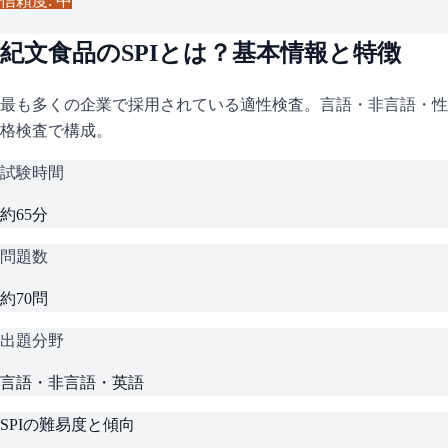
信頼度: 中
紀文食品
の
SPI
とは？基本情報と特徴
最も多くの企業で採用されている適性検査。言語・非言語・性
格検査で構成。
試験時間
約65分
問題数
約70問
出題分野
言語・非言語・英語
SPI
の難易度と傾向