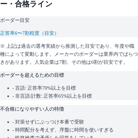
ー・合格ライン
ボーダー目安
正答率6〜7割程度（目安）
※ 上記は過去の選考実績から推測した目安であり、年度や職
種によって変動します。
メーカーのボーダーは業界内でばらつ
きがあります。人気企業は7割、その他は6割が目安です。
ボーダーを超えるための目標
- 言語: 正答率70%以上を目標
- 非言語/計数: 正答率65%以上を目標
不合格になりやすい人の特徴
- 対策せずにぶっつけ本番で受験
- 時間配分を考えず、序盤に時間を使いすぎる
- 性格検査で矛盾した回答をしている