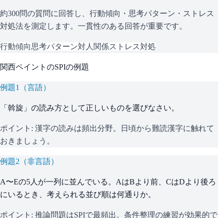
約300問の質問に回答し、行動傾向・思考パターン・ストレス
対処法を測定します。一貫性のある回答が重要です。
行動傾向
思考パターン
対人関係
ストレス対処
関西ペイント
の
SPI
の例題
例題
1
（
言語
）
「斡旋」の読み方として正しいものを選びなさい。
ポイント:
漢字の読みは頻出分野。日頃から難読漢字に触れて
おきましょう。
例題
2
（
非言語
）
A〜Eの5人が一列に並んでいる。AはBより前、CはDより後ろ
にいるとき、考えられる並び順は何通りか。
ポイント:
推論問題はSPIで最頻出。条件整理の練習が効果的で