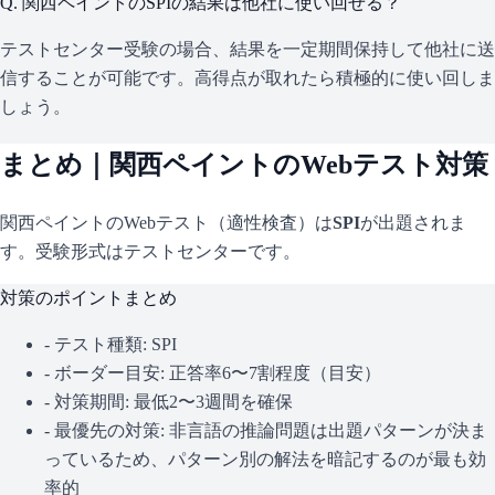
Q.
関西ペイントのSPIの結果は他社に使い回せる？
テストセンター受験の場合、結果を一定期間保持して他社に送
信することが可能です。高得点が取れたら積極的に使い回しま
しょう。
まとめ｜
関西ペイント
のWebテスト対策
関西ペイント
のWebテスト（適性検査）は
SPI
が出題されま
す。
受験形式はテストセンターです。
対策のポイントまとめ
- テスト種類:
SPI
- ボーダー目安:
正答率6〜7割程度（目安）
- 対策期間: 最低2〜3週間を確保
- 最優先の対策:
非言語の推論問題は出題パターンが決ま
っているため、パターン別の解法を暗記するのが最も効
率的