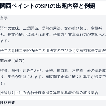
関西ペイント
の
SPI
の出題内容と例題
言語
語句の意味、二語関係、語句の用法、文の並び替え、空欄補
充、長文読解が出題されます。語彙力と文章読解力が求められ
ます。
語句の意味
二語関係
語句の用法
文の並び替え
空欄補充
長文読解
非言語（計数）
推論、順列・組み合わせ、確率、損益算、速度算、表の読み取
り、集合が出題されます。短時間で正確に解く計算力が必要で
す。
推論
順列・組み合わせ
確率
損益算
速度算
表の読み取り
集合
性格検査