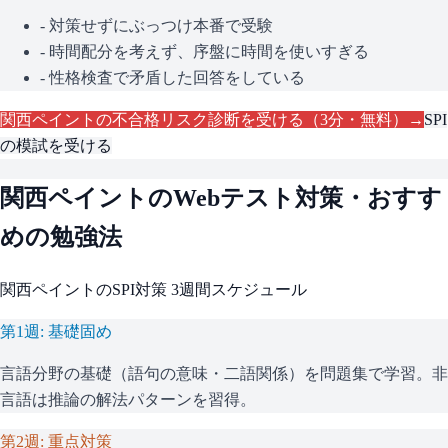
- 対策せずにぶっつけ本番で受験
- 時間配分を考えず、序盤に時間を使いすぎる
- 性格検査で矛盾した回答をしている
関西ペイント
の不合格リスク診断を受ける（3分・無料）→
SPI
の模試を受ける
関西ペイント
のWebテスト対策・おすす
めの勉強法
関西ペイント
の
SPI
対策 3週間スケジュール
第1週: 基礎固め
言語分野の基礎（語句の意味・二語関係）を問題集で学習。非
言語は推論の解法パターンを習得。
第2週: 重点対策