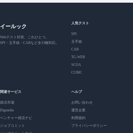
人気テスト
イールック
SPI
Webテスト対策、これひとつ。
玉手箱
SPI・玉手箱・CABなど全33種対応。
CAB
TG-WEB
SCOA
CUBIC
関連サービス
ヘルプ
就活市場
お問い合わせ
Digmedia
運営企業
ベンチャー就活ナビ
利用規約
ジョブコミット
プライバシーポリシー