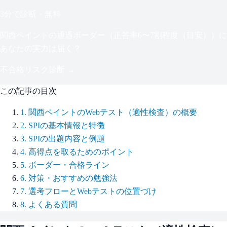
3分で診断・無料
関西ペイント
の通過ボーダー（
正答率6〜7割程度（目安）
）に
あなたの実力は届く？
不合格リスク診断 →
この記事の目次
1
.
関西ペイントのWebテスト（適性検査）の概要
2
.
SPIの基本情報と特徴
3
.
SPIの出題内容と例題
4
.
高得点を取るためのポイント
5
.
ボーダー・合格ライン
6
.
対策・おすすめの勉強法
7
.
選考フローとWebテストの位置づけ
8
.
よくある質問