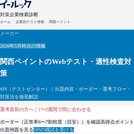
対策
企業検索
診断
ホーム
企業別テスト情報
関西ペイント
メーカー
2026年5月
時点の情報
関西ペイント
のWebテスト・適性検査対
策
SPI
（テストセンター）
｜出題内容・ボーダー・選考フロー・
対策法を徹底解説
選考直前の方へ｜1〜2週間で間に合わせる
ボーダー（
正答率6〜7割程度（目安）
）を確認
高得点ポイント
出題例題を見る
SPI
の模試を受ける