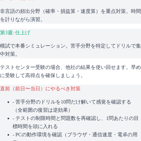
非言語の頻出分野（確率・損益算・速度算）を重点対策。時間
を計りながら演習。
第3週: 仕上げ
模試で本番シミュレーション。苦手分野を特定してドリルで集
中対策。
テストセンター受験の場合、他社の結果を使い回せます。早め
に受験して高得点を確保しましょう。
直前（前日〜当日）にやるべき対策
- 苦手分野のドリルを10問だけ解いて感覚を確認する
（全範囲の復習は逆効果）
- テストの制限時間と問題数を再確認し、1問あたりの目
標時間を頭に入れる
- PCの動作環境を確認（ブラウザ・通信速度・電卓の用