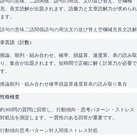
語句の意味、二語関係、語句の用法、文の並び替え、空欄補
充、長文読解が出題されます。語彙力と文章読解力が求められ
ます。
語句の意味
二語関係
語句の用法
文の並び替え
空欄補充
長文読解
非言語（計数）
推論、順列・組み合わせ、確率、損益算、速度算、表の読み取
り、集合が出題されます。短時間で正確に解く計算力が必要で
す。
推論
順列・組み合わせ
確率
損益算
速度算
表の読み取り
集合
性格検査
約300問の質問に回答し、行動傾向・思考パターン・ストレス
対処法を測定します。一貫性のある回答が重要です。
行動傾向
思考パターン
対人関係
ストレス対処