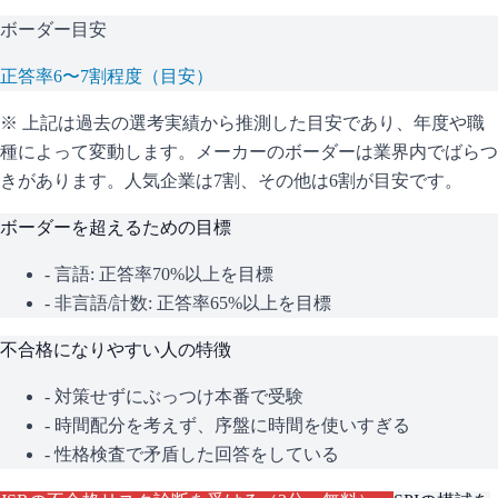
ボーダー目安
正答率6〜7割程度（目安）
※ 上記は過去の選考実績から推測した目安であり、年度や職
種によって変動します。
メーカーのボーダーは業界内でばらつ
きがあります。人気企業は7割、その他は6割が目安です。
ボーダーを超えるための目標
- 言語: 正答率70%以上を目標
- 非言語/計数: 正答率65%以上を目標
不合格になりやすい人の特徴
- 対策せずにぶっつけ本番で受験
- 時間配分を考えず、序盤に時間を使いすぎる
- 性格検査で矛盾した回答をしている