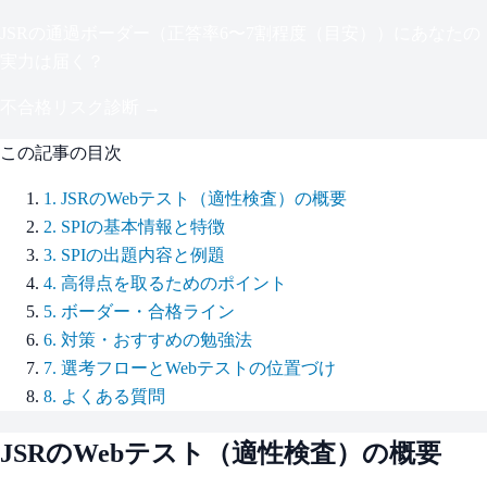
JSR
の通過ボーダー（
正答率6〜7割程度（目安）
）にあなたの
実力は届く？
不合格リスク診断 →
この記事の目次
1
.
JSRのWebテスト（適性検査）の概要
2
.
SPIの基本情報と特徴
3
.
SPIの出題内容と例題
4
.
高得点を取るためのポイント
5
.
ボーダー・合格ライン
6
.
対策・おすすめの勉強法
7
.
選考フローとWebテストの位置づけ
8
.
よくある質問
JSR
のWebテスト（適性検査）の概要