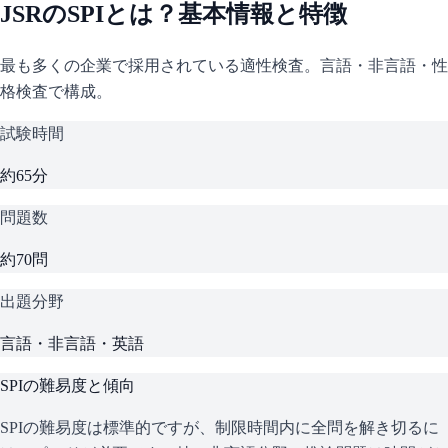
JSR
の
SPI
とは？基本情報と特徴
最も多くの企業で採用されている適性検査。言語・非言語・性
格検査で構成。
試験時間
約65分
問題数
約70問
出題分野
言語・非言語・英語
SPI
の難易度と傾向
SPIの難易度は標準的ですが、制限時間内に全問を解き切るに