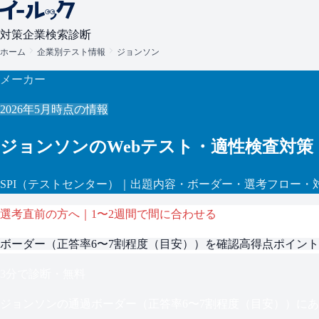
対策
企業検索
診断
ホーム
企業別テスト情報
ジョンソン
メーカー
2026年5月
時点の情報
ジョンソン
のWebテスト・適性検査対策
SPI
（テストセンター）
｜出題内容・ボーダー・選考フロー・
選考直前の方へ｜1〜2週間で間に合わせる
ボーダー（
正答率6〜7割程度（目安）
）を確認
高得点ポイント
3分で診断・無料
ジョンソン
の通過ボーダー（
正答率6〜7割程度（目安）
）にあ