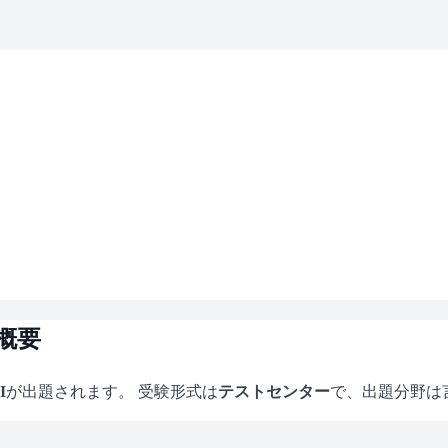
概要
I
が出題されます。 受験形式は
テストセンター
で、
出題分野は