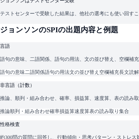
ジョンソン
はテストセンター受験
テストセンターで受験した結果は、他社の選考にも使い回すこ
ジョンソン
の
SPI
の出題内容と例題
言語
語句の意味、二語関係、語句の用法、文の並び替え、空欄補充
語句の意味
二語関係
語句の用法
文の並び替え
空欄補充
長文読解
非言語（計数）
推論、順列・組み合わせ、確率、損益算、速度算、表の読み取
推論
順列・組み合わせ
確率
損益算
速度算
表の読み取り
集合
性格検査
約300問の質問に回答し、行動傾向・思考パターン・ストレ