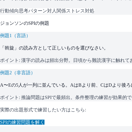
行動傾向
思考パターン
対人関係
ストレス対処
ジョンソン
の
SPI
の例題
例題
1
（
言語
）
「斡旋」の読み方として正しいものを選びなさい。
ポイント:
漢字の読みは頻出分野。日頃から難読漢字に触れて
例題
2
（
非言語
）
A〜Eの5人が一列に並んでいる。AはBより前、CはDより後
ポイント:
推論問題はSPIで最頻出。条件整理の練習が効果的
実際の出題形式で練習したい方はこちら:
SPI
の練習問題を解く