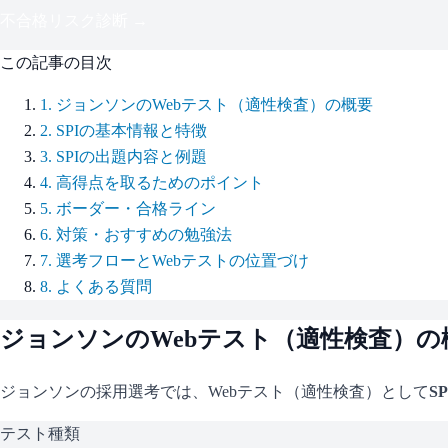
不合格リスク診断 →
この記事の目次
1
.
ジョンソンのWebテスト（適性検査）の概要
2
.
SPIの基本情報と特徴
3
.
SPIの出題内容と例題
4
.
高得点を取るためのポイント
5
.
ボーダー・合格ライン
6
.
対策・おすすめの勉強法
7
.
選考フローとWebテストの位置づけ
8
.
よくある質問
ジョンソン
のWebテスト（適性検査）の
ジョンソン
の採用選考では、Webテスト（適性検査）として
SP
テスト種類