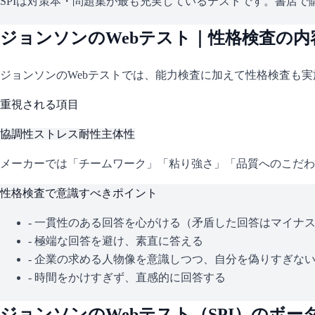
SPIは対策本・問題集が最も充実しているテストです。書店で購
ジョンソン
のWebテスト｜性格検査の内
ジョンソン
のWebテストでは、能力検査に加えて性格検査も
重視される項目
協調性
ストレス耐性
主体性
メーカーでは「チームワーク」「粘り強さ」「品質へのこだわ
性格検査で意識すべきポイント
- 一貫性のある回答を心がける（矛盾した回答はマイナ
- 極端な回答を避け、素直に答える
- 企業の求める人物像を意識しつつ、自分を偽りすぎな
- 時間をかけすぎず、直感的に回答する
ジョンソン
のWebテスト（
SPI
）のボー