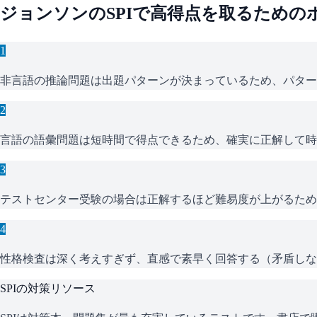
ジョンソン
の
SPI
で高得点を取るための
1
非言語の推論問題は出題パターンが決まっているため、パター
2
言語の語彙問題は短時間で得点できるため、確実に正解して時
3
テストセンター受験の場合は正解するほど難易度が上がるため
4
性格検査は深く考えすぎず、直感で素早く回答する（矛盾しな
SPI
の対策リソース