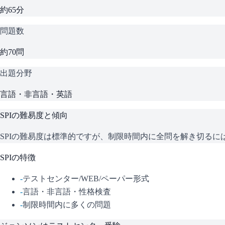
約65分
問題数
約70問
出題分野
言語・非言語・英語
SPI
の難易度と傾向
SPIの難易度は標準的ですが、制限時間内に全問を解き切る
SPI
の特徴
-
テストセンター/WEB/ペーパー形式
-
言語・非言語・性格検査
-
制限時間内に多くの問題