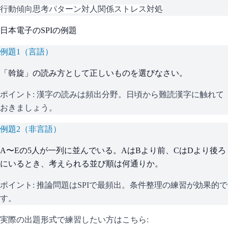
行動傾向
思考パターン
対人関係
ストレス対処
日本電子
の
SPI
の例題
例題
1
（
言語
）
「斡旋」の読み方として正しいものを選びなさい。
ポイント:
漢字の読みは頻出分野。日頃から難読漢字に触れて
おきましょう。
例題
2
（
非言語
）
A〜Eの5人が一列に並んでいる。AはBより前、CはDより後ろ
にいるとき、考えられる並び順は何通りか。
ポイント:
推論問題はSPIで最頻出。条件整理の練習が効果的で
す。
実際の出題形式で練習したい方はこちら: