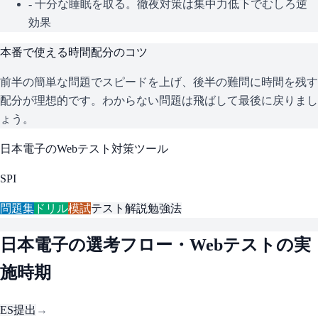
- 十分な睡眠を取る。徹夜対策は集中力低下でむしろ逆
効果
本番で使える時間配分のコツ
前半の簡単な問題でスピードを上げ、後半の難問に時間を残す
配分が理想的です。わからない問題は飛ばして最後に戻りまし
ょう。
日本電子
のWebテスト対策ツール
SPI
問題集
ドリル
模試
テスト解説
勉強法
日本電子
の選考フロー・Webテストの実
施時期
ES提出
→