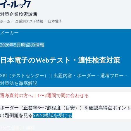
対策
企業検索
診断
ホーム
企業別テスト情報
日本電子
メーカー
2026年5月
時点の情報
日本電子
のWebテスト・適性検査対策
SPI
（テストセンター）
｜出題内容・ボーダー・選考フロー・
対策法を徹底解説
選考直前の方へ｜1〜2週間で間に合わせる
ボーダー（
正答率6〜7割程度（目安）
）を確認
高得点ポイント
出題例題を見る
SPI
の模試を受ける
3分で診断・無料