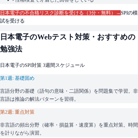
日本電子
の不合格リスク診断を受ける（3分・無料）→
SPI
の模
試を受ける
日本電子
のWebテスト対策・おすすめの
勉強法
日本電子
の
SPI
対策 3週間スケジュール
第1週: 基礎固め
言語分野の基礎（語句の意味・二語関係）を問題集で学習。非
言語は推論の解法パターンを習得。
第2週: 重点対策
非言語の頻出分野（確率・損益算・速度算）を重点対策。時間
を計りながら演習。