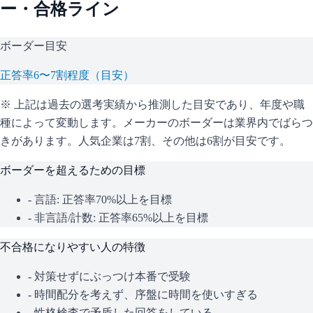
ー・合格ライン
ボーダー目安
正答率6〜7割程度（目安）
※ 上記は過去の選考実績から推測した目安であり、年度や職
種によって変動します。
メーカーのボーダーは業界内でばらつ
きがあります。人気企業は7割、その他は6割が目安です。
ボーダーを超えるための目標
- 言語: 正答率70%以上を目標
- 非言語/計数: 正答率65%以上を目標
不合格になりやすい人の特徴
- 対策せずにぶっつけ本番で受験
- 時間配分を考えず、序盤に時間を使いすぎる
- 性格検査で矛盾した回答をしている