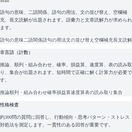
語句の意味、二語関係、語句の用法、文の並び替え、空欄補
充、長文読解が出題されます。語彙力と文章読解力が求められ
ます。
語句の意味
二語関係
語句の用法
文の並び替え
空欄補充
長文読解
非言語（計数）
推論、順列・組み合わせ、確率、損益算、速度算、表の読み取
り、集合が出題されます。短時間で正確に解く計算力が必要で
す。
推論
順列・組み合わせ
確率
損益算
速度算
表の読み取り
集合
性格検査
約300問の質問に回答し、行動傾向・思考パターン・ストレス
対処法を測定します。一貫性のある回答が重要です。