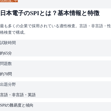
信頼度: 中
日本電子
の
SPI
とは？基本情報と特徴
最も多くの企業で採用されている適性検査。言語・非言語・性
格検査で構成。
試験時間
約65分
問題数
約70問
出題分野
言語・非言語・英語
SPI
の難易度と傾向