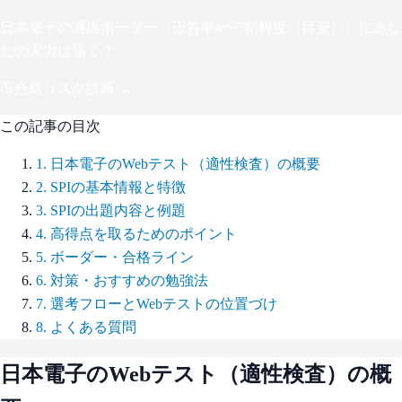
日本電子
の通過ボーダー（
正答率6〜7割程度（目安）
）にあな
たの実力は届く？
不合格リスク診断 →
この記事の目次
1
.
日本電子のWebテスト（適性検査）の概要
2
.
SPIの基本情報と特徴
3
.
SPIの出題内容と例題
4
.
高得点を取るためのポイント
5
.
ボーダー・合格ライン
6
.
対策・おすすめの勉強法
7
.
選考フローとWebテストの位置づけ
8
.
よくある質問
日本電子
のWebテスト（適性検査）の概