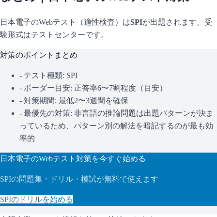
日本電子
のWebテスト（適性検査）は
SPI
が出題されます。
受
験形式はテストセンターです。
対策のポイントまとめ
- テスト種類:
SPI
- ボーダー目安:
正答率6〜7割程度（目安）
- 対策期間: 最低2〜3週間を確保
- 最優先の対策:
非言語の推論問題は出題パターンが決ま
っているため、パターン別の解法を暗記するのが最も効
率的
日本電子
のWebテスト対策を今すぐ始める
SPI
の問題集・ドリル・模試が無料で使えます
SPI
のドリルを始める