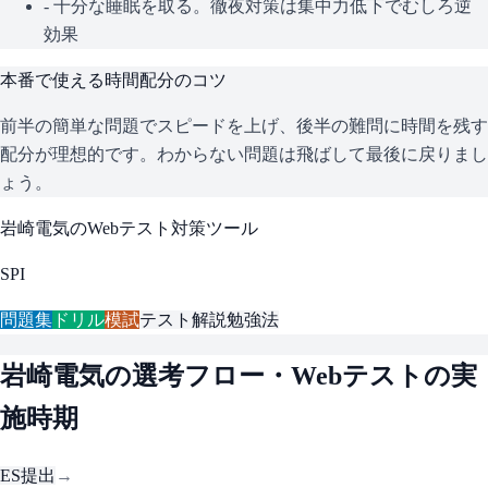
- 十分な睡眠を取る。徹夜対策は集中力低下でむしろ逆
効果
本番で使える時間配分のコツ
前半の簡単な問題でスピードを上げ、後半の難問に時間を残す
配分が理想的です。わからない問題は飛ばして最後に戻りまし
ょう。
岩崎電気
のWebテスト対策ツール
SPI
問題集
ドリル
模試
テスト解説
勉強法
岩崎電気
の選考フロー・Webテストの実
施時期
ES提出
→