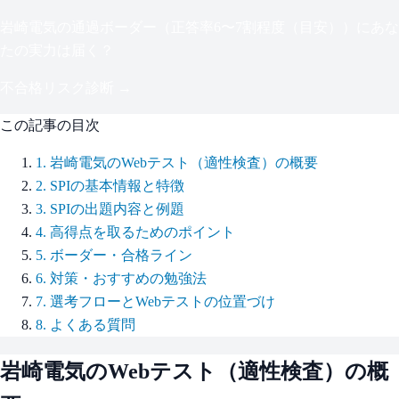
岩崎電気
の通過ボーダー（
正答率6〜7割程度（目安）
）にあな
たの実力は届く？
不合格リスク診断 →
この記事の目次
1
.
岩崎電気のWebテスト（適性検査）の概要
2
.
SPIの基本情報と特徴
3
.
SPIの出題内容と例題
4
.
高得点を取るためのポイント
5
.
ボーダー・合格ライン
6
.
対策・おすすめの勉強法
7
.
選考フローとWebテストの位置づけ
8
.
よくある質問
岩崎電気
のWebテスト（適性検査）の概