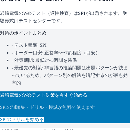
岩崎電気
のWebテスト（適性検査）は
SPI
が出題されます。
受
験形式はテストセンターです。
対策のポイントまとめ
- テスト種類:
SPI
- ボーダー目安:
正答率6〜7割程度（目安）
- 対策期間: 最低2〜3週間を確保
- 最優先の対策:
非言語の推論問題は出題パターンが決ま
っているため、パターン別の解法を暗記するのが最も効
率的
岩崎電気
のWebテスト対策を今すぐ始める
SPI
の問題集・ドリル・模試が無料で使えます
SPI
のドリルを始める