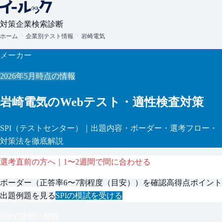
対策
企業検索
診断
ホーム
企業別テスト情報
岩崎電気
メーカー
2026年5月
時点の情報
岩崎電気
のWebテスト・適性検査対策
SPI
（テストセンター）
｜出題内容・ボーダー・選考フロー・
対策法を徹底解説
選考直前の方へ｜1〜2週間で間に合わせる
ボーダー（
正答率6〜7割程度（目安）
）を確認
高得点ポイント
出題例題を見る
SPI
の模試を受ける
3分で診断・無料