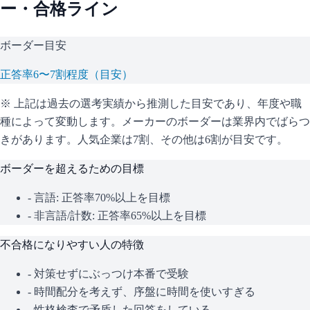
ー・合格ライン
ボーダー目安
正答率6〜7割程度（目安）
※ 上記は過去の選考実績から推測した目安であり、年度や職
種によって変動します。
メーカーのボーダーは業界内でばらつ
きがあります。人気企業は7割、その他は6割が目安です。
ボーダーを超えるための目標
- 言語: 正答率70%以上を目標
- 非言語/計数: 正答率65%以上を目標
不合格になりやすい人の特徴
- 対策せずにぶっつけ本番で受験
- 時間配分を考えず、序盤に時間を使いすぎる
- 性格検査で矛盾した回答をしている