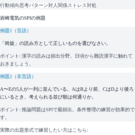
行動傾向
思考パターン
対人関係
ストレス対処
岩崎電気
の
SPI
の例題
例題
1
（
言語
）
「斡旋」の読み方として正しいものを選びなさい。
ポイント:
漢字の読みは頻出分野。日頃から難読漢字に触れて
おきましょう。
例題
2
（
非言語
）
A〜Eの5人が一列に並んでいる。AはBより前、CはDより後ろ
にいるとき、考えられる並び順は何通りか。
ポイント:
推論問題はSPIで最頻出。条件整理の練習が効果的で
す。
実際の出題形式で練習したい方はこちら: