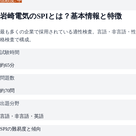
信頼度: 中
岩崎電気
の
SPI
とは？基本情報と特徴
最も多くの企業で採用されている適性検査。言語・非言語・性
格検査で構成。
試験時間
約65分
問題数
約70問
出題分野
言語・非言語・英語
SPI
の難易度と傾向