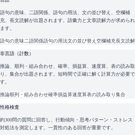
語句の意味、二語関係、語句の用法、文の並び替え、空欄補
充、長文読解が出題されます。語彙力と文章読解力が求められ
ます。
語句の意味
二語関係
語句の用法
文の並び替え
空欄補充
長文読解
非言語（計数）
推論、順列・組み合わせ、確率、損益算、速度算、表の読み取
り、集合が出題されます。短時間で正確に解く計算力が必要で
す。
推論
順列・組み合わせ
確率
損益算
速度算
表の読み取り
集合
性格検査
約300問の質問に回答し、行動傾向・思考パターン・ストレス
対処法を測定します。一貫性のある回答が重要です。