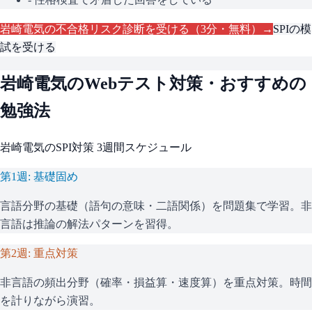
岩崎電気
の不合格リスク診断を受ける（3分・無料）→
SPI
の模
試を受ける
岩崎電気
のWebテスト対策・おすすめの
勉強法
岩崎電気
の
SPI
対策 3週間スケジュール
第1週: 基礎固め
言語分野の基礎（語句の意味・二語関係）を問題集で学習。非
言語は推論の解法パターンを習得。
第2週: 重点対策
非言語の頻出分野（確率・損益算・速度算）を重点対策。時間
を計りながら演習。