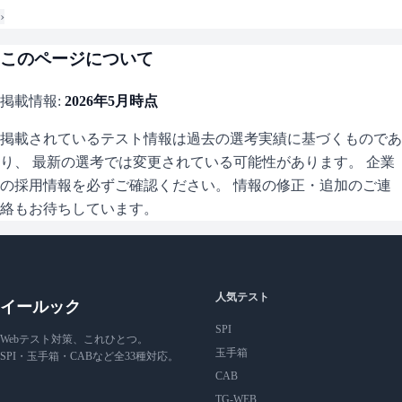
›
このページについて
掲載情報:
2026年5月
時点
掲載されているテスト情報は過去の選考実績に基づくものであ
り、 最新の選考では変更されている可能性があります。 企業
の採用情報を必ずご確認ください。 情報の修正・追加のご連
絡もお待ちしています。
人気テスト
イールック
SPI
Webテスト対策、これひとつ。
玉手箱
SPI・玉手箱・CABなど全33種対応。
CAB
TG-WEB