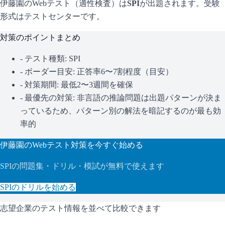
伊藤園
のWebテスト（適性検査）は
SPI
が出題されます。
受験
形式はテストセンターです。
対策のポイントまとめ
- テスト種類:
SPI
- ボーダー目安:
正答率6〜7割程度（目安）
- 対策期間: 最低2〜3週間を確保
- 最優先の対策:
非言語の推論問題は出題パターンが決ま
っているため、パターン別の解法を暗記するのが最も効
率的
伊藤園
のWebテスト対策を今すぐ始める
SPI
の問題集・ドリル・模試が無料で使えます
SPI
のドリルを始める
志望企業のテスト情報を並べて比較できます