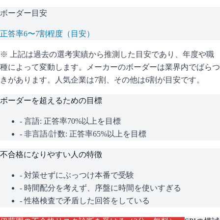
ボーダー目安
正答率6〜7割程度（目安）
※ 上記は過去の選考実績から推測した目安であり、年度や職
種によって変動します。
メーカーのボーダーは業界内でばらつ
きがあります。人気企業は7割、その他は6割が目安です。
ボーダーを超えるための目標
- 言語: 正答率70%以上を目標
- 非言語/計数: 正答率65%以上を目標
不合格になりやすい人の特徴
- 対策せずにぶっつけ本番で受験
- 時間配分を考えず、序盤に時間を使いすぎる
- 性格検査で矛盾した回答をしている