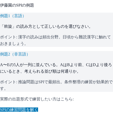
伊藤園
の
SPI
の例題
例題
1
（
言語
）
「斡旋」の読み方として正しいものを選びなさい。
ポイント:
漢字の読みは頻出分野。日頃から難読漢字に触れて
おきましょう。
例題
2
（
非言語
）
A〜Eの5人が一列に並んでいる。AはBより前、CはDより後ろ
にいるとき、考えられる並び順は何通りか。
ポイント:
推論問題はSPIで最頻出。条件整理の練習が効果的で
す。
実際の出題形式で練習したい方はこちら:
SPI
の練習問題を解く