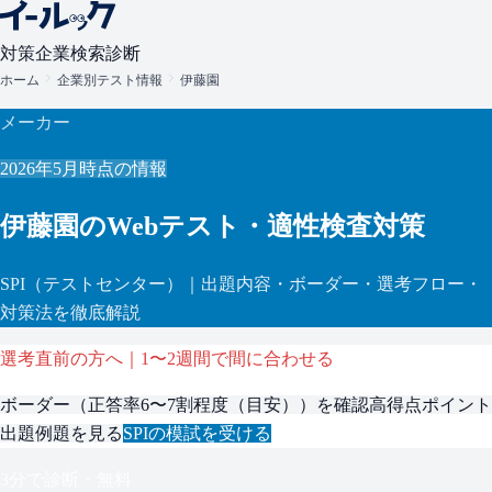
対策
企業検索
診断
ホーム
企業別テスト情報
伊藤園
メーカー
2026年5月
時点の情報
伊藤園
のWebテスト・適性検査対策
SPI
（テストセンター）
｜出題内容・ボーダー・選考フロー・
対策法を徹底解説
選考直前の方へ｜1〜2週間で間に合わせる
ボーダー（
正答率6〜7割程度（目安）
）を確認
高得点ポイント
出題例題を見る
SPI
の模試を受ける
3分で診断・無料