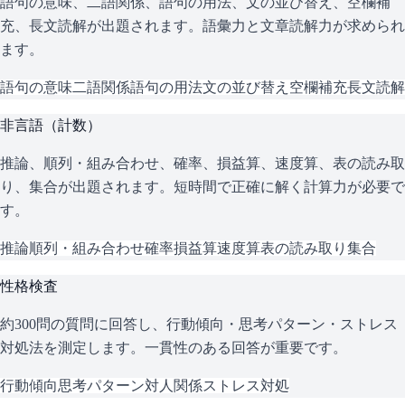
語句の意味、二語関係、語句の用法、文の並び替え、空欄補
充、長文読解が出題されます。語彙力と文章読解力が求められ
ます。
語句の意味
二語関係
語句の用法
文の並び替え
空欄補充
長文読解
非言語（計数）
推論、順列・組み合わせ、確率、損益算、速度算、表の読み取
り、集合が出題されます。短時間で正確に解く計算力が必要で
す。
推論
順列・組み合わせ
確率
損益算
速度算
表の読み取り
集合
性格検査
約300問の質問に回答し、行動傾向・思考パターン・ストレス
対処法を測定します。一貫性のある回答が重要です。
行動傾向
思考パターン
対人関係
ストレス対処