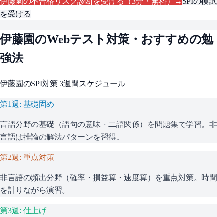
伊藤園
の不合格リスク診断を受ける（3分・無料）→
SPI
の模試
を受ける
伊藤園
のWebテスト対策・おすすめの勉
強法
伊藤園
の
SPI
対策 3週間スケジュール
第1週: 基礎固め
言語分野の基礎（語句の意味・二語関係）を問題集で学習。非
言語は推論の解法パターンを習得。
第2週: 重点対策
非言語の頻出分野（確率・損益算・速度算）を重点対策。時間
を計りながら演習。
第3週: 仕上げ