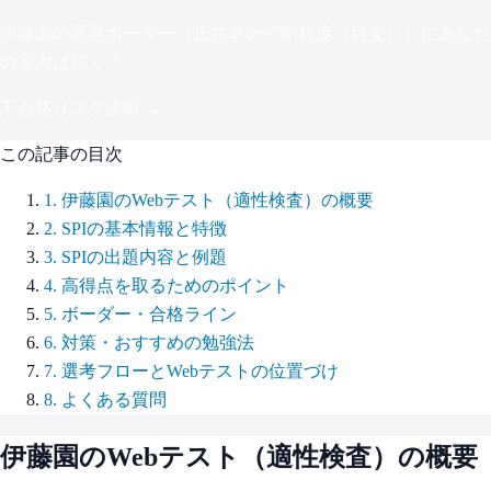
伊藤園
の通過ボーダー（
正答率6〜7割程度（目安）
）にあなた
の実力は届く？
不合格リスク診断 →
この記事の目次
1
.
伊藤園のWebテスト（適性検査）の概要
2
.
SPIの基本情報と特徴
3
.
SPIの出題内容と例題
4
.
高得点を取るためのポイント
5
.
ボーダー・合格ライン
6
.
対策・おすすめの勉強法
7
.
選考フローとWebテストの位置づけ
8
.
よくある質問
伊藤園
のWebテスト（適性検査）の概要