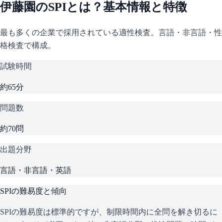
伊藤園
の
SPI
とは？基本情報と特徴
最も多くの企業で採用されている適性検査。言語・非言語・性
格検査で構成。
試験時間
約65分
問題数
約70問
出題分野
言語・非言語・英語
SPI
の難易度と傾向
SPIの難易度は標準的ですが、制限時間内に全問を解き切るに