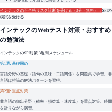
インテック
の不合格リスク診断を受ける（3分・無料）→
SPI
の
模試を受ける
インテック
のWebテスト対策・おすすめ
の勉強法
インテック
の
SPI
対策 3週間スケジュール
第1週: 基礎固め
言語分野の基礎（語句の意味・二語関係）を問題集で学習。非
言語は推論の解法パターンを習得。
第2週: 重点対策
非言語の頻出分野（確率・損益算・速度算）を重点対策。時間
を計りながら演習。