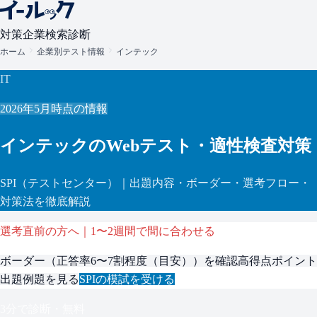
対策
企業検索
診断
ホーム
企業別テスト情報
インテック
IT
2026年5月
時点の情報
インテック
のWebテスト・適性検査対策
SPI
（テストセンター）
｜出題内容・ボーダー・選考フロー・
対策法を徹底解説
選考直前の方へ｜1〜2週間で間に合わせる
ボーダー（
正答率6〜7割程度（目安）
）を確認
高得点ポイント
出題例題を見る
SPI
の模試を受ける
3分で診断・無料