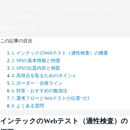
インテック
の通過ボーダー（
正答率6〜7割程度（目安）
）にあ
なたの実力は届く？
不合格リスク診断 →
この記事の目次
1
.
インテックのWebテスト（適性検査）の概要
2
.
SPIの基本情報と特徴
3
.
SPIの出題内容と例題
4
.
高得点を取るためのポイント
5
.
ボーダー・合格ライン
6
.
対策・おすすめの勉強法
7
.
選考フローとWebテストの位置づけ
8
.
よくある質問
インテック
のWebテスト（適性検査）の