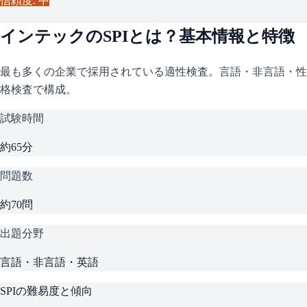
信頼度: 中
インテック
の
SPI
とは？基本情報と特徴
最も多くの企業で採用されている適性検査。言語・非言語・性
格検査で構成。
試験時間
約65分
問題数
約70問
出題分野
言語・非言語・英語
SPI
の難易度と傾向