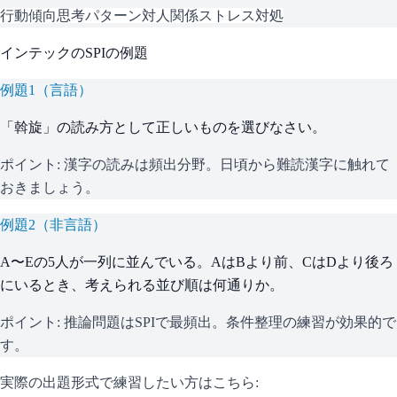
行動傾向
思考パターン
対人関係
ストレス対処
インテック
の
SPI
の例題
例題
1
（
言語
）
「斡旋」の読み方として正しいものを選びなさい。
ポイント:
漢字の読みは頻出分野。日頃から難読漢字に触れて
おきましょう。
例題
2
（
非言語
）
A〜Eの5人が一列に並んでいる。AはBより前、CはDより後ろ
にいるとき、考えられる並び順は何通りか。
ポイント:
推論問題はSPIで最頻出。条件整理の練習が効果的で
す。
実際の出題形式で練習したい方はこちら: