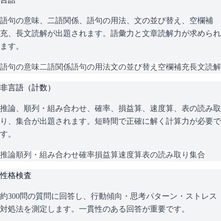
語句の意味、二語関係、語句の用法、文の並び替え、空欄補
充、長文読解が出題されます。語彙力と文章読解力が求められ
ます。
語句の意味
二語関係
語句の用法
文の並び替え
空欄補充
長文読解
非言語（計数）
推論、順列・組み合わせ、確率、損益算、速度算、表の読み取
り、集合が出題されます。短時間で正確に解く計算力が必要で
す。
推論
順列・組み合わせ
確率
損益算
速度算
表の読み取り
集合
性格検査
約300問の質問に回答し、行動傾向・思考パターン・ストレス
対処法を測定します。一貫性のある回答が重要です。