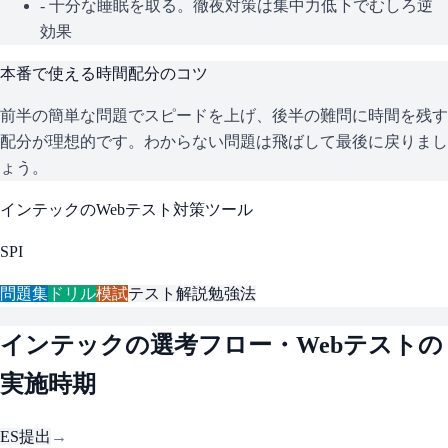
- 十分な睡眠を取る。徹夜対策は集中力低下でむしろ逆
効果
本番で使える時間配分のコツ
前半の簡単な問題でスピードを上げ、後半の難問に時間を残す
配分が理想的です。わからない問題は飛ばして最後に戻りまし
ょう。
インテック
のWebテスト対策ツール
SPI
問題集
ドリル
模試
テスト解説
勉強法
インテック
の選考フロー・Webテストの
実施時期
ES提出
→