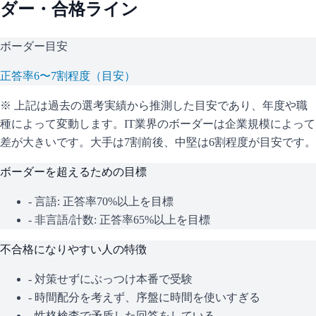
ダー・合格ライン
ボーダー目安
正答率6〜7割程度（目安）
※ 上記は過去の選考実績から推測した目安であり、年度や職
種によって変動します。
IT業界のボーダーは企業規模によって
差が大きいです。大手は7割前後、中堅は6割程度が目安です。
ボーダーを超えるための目標
- 言語: 正答率70%以上を目標
- 非言語/計数: 正答率65%以上を目標
不合格になりやすい人の特徴
- 対策せずにぶっつけ本番で受験
- 時間配分を考えず、序盤に時間を使いすぎる
- 性格検査で矛盾した回答をしている