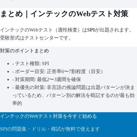
まとめ｜
インテック
のWebテスト対策
インテック
のWebテスト（適性検査）は
SPI
が出題されます。
受験形式はテストセンターです。
対策のポイントまとめ
- テスト種類:
SPI
- ボーダー目安:
正答率6〜7割程度（目安）
- 対策期間: 最低2〜3週間を確保
- 最優先の対策:
非言語の推論問題は出題パターンが決ま
っているため、パターン別の解法を暗記するのが最も効
率的
インテック
のWebテスト対策を今すぐ始める
SPI
の問題集・ドリル・模試が無料で使えます