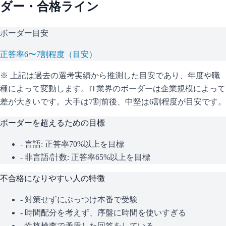
ダー・合格ライン
ボーダー目安
正答率6〜7割程度（目安）
※ 上記は過去の選考実績から推測した目安であり、年度や職
種によって変動します。
IT業界のボーダーは企業規模によって
差が大きいです。大手は7割前後、中堅は6割程度が目安です。
ボーダーを超えるための目標
- 言語: 正答率70%以上を目標
- 非言語/計数: 正答率65%以上を目標
不合格になりやすい人の特徴
- 対策せずにぶっつけ本番で受験
- 時間配分を考えず、序盤に時間を使いすぎる
- 性格検査で矛盾した回答をしている