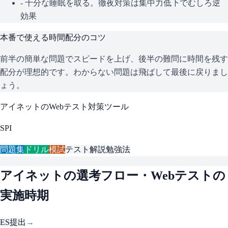
- 十分な睡眠を取る。徹夜対策は集中力低下でむしろ逆
効果
本番で使える時間配分のコツ
前半の簡単な問題でスピードを上げ、後半の難問に時間を残す
配分が理想的です。わからない問題は飛ばして最後に戻りまし
ょう。
アイネット
のWebテスト対策ツール
SPI
問題集
ドリル
模試
テスト解説
勉強法
アイネット
の選考フロー・Webテストの
実施時期
ES提出
→