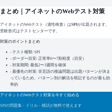
まとめ｜
アイネット
のWebテスト対策
アイネット
のWebテスト（適性検査）は
SPI
が出題されます。
受験形式はテストセンターです。
対策のポイントまとめ
- テスト種類:
SPI
- ボーダー目安:
正答率6〜7割程度（目安）
- 対策期間: 最低2〜3週間を確保
- 最優先の対策:
非言語の推論問題は出題パターンが決ま
っているため、パターン別の解法を暗記するのが最も効
率的
アイネット
のWebテスト対策を今すぐ始める
SPI
の問題集・ドリル・模試が無料で使えます