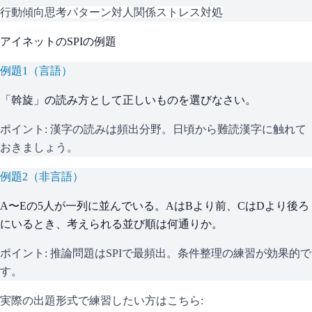
行動傾向
思考パターン
対人関係
ストレス対処
アイネット
の
SPI
の例題
例題
1
（
言語
）
「斡旋」の読み方として正しいものを選びなさい。
ポイント:
漢字の読みは頻出分野。日頃から難読漢字に触れて
おきましょう。
例題
2
（
非言語
）
A〜Eの5人が一列に並んでいる。AはBより前、CはDより後ろ
にいるとき、考えられる並び順は何通りか。
ポイント:
推論問題はSPIで最頻出。条件整理の練習が効果的で
す。
実際の出題形式で練習したい方はこちら: