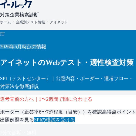
対策
企業検索
診断
ホーム
企業別テスト情報
アイネット
IT
2026年5月
時点の情報
アイネット
のWebテスト・適性検査対策
SPI
（テストセンター）
｜出題内容・ボーダー・選考フロー・
対策法を徹底解説
選考直前の方へ｜1〜2週間で間に合わせる
ボーダー（
正答率6〜7割程度（目安）
）を確認
高得点ポイント
出題例題を見る
SPI
の模試を受ける
3分で診断・無料