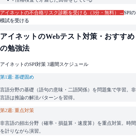
アイネット
の不合格リスク診断を受ける（3分・無料）→
SPI
の
模試を受ける
アイネット
のWebテスト対策・おすすめ
の勉強法
アイネット
の
SPI
対策 3週間スケジュール
第1週: 基礎固め
言語分野の基礎（語句の意味・二語関係）を問題集で学習。非
言語は推論の解法パターンを習得。
第2週: 重点対策
非言語の頻出分野（確率・損益算・速度算）を重点対策。時間
を計りながら演習。