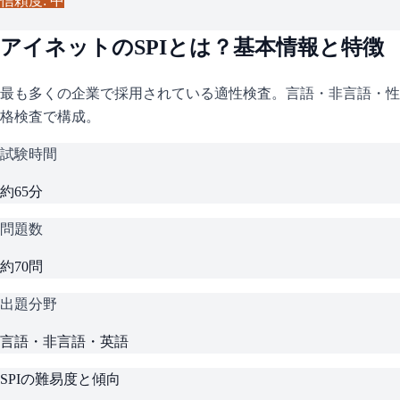
信頼度: 中
アイネット
の
SPI
とは？基本情報と特徴
最も多くの企業で採用されている適性検査。言語・非言語・性
格検査で構成。
試験時間
約65分
問題数
約70問
出題分野
言語・非言語・英語
SPI
の難易度と傾向