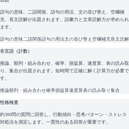
語句の意味、二語関係、語句の用法、文の並び替え、空欄補
充、長文読解が出題されます。語彙力と文章読解力が求められ
ます。
語句の意味
二語関係
語句の用法
文の並び替え
空欄補充
長文読解
非言語（計数）
推論、順列・組み合わせ、確率、損益算、速度算、表の読み取
り、集合が出題されます。短時間で正確に解く計算力が必要で
す。
推論
順列・組み合わせ
確率
損益算
速度算
表の読み取り
集合
性格検査
約300問の質問に回答し、行動傾向・思考パターン・ストレス
対処法を測定します。一貫性のある回答が重要です。