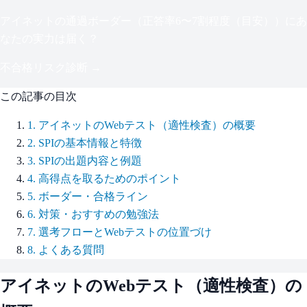
アイネット
の通過ボーダー（
正答率6〜7割程度（目安）
）にあ
なたの実力は届く？
不合格リスク診断 →
この記事の目次
1
.
アイネットのWebテスト（適性検査）の概要
2
.
SPIの基本情報と特徴
3
.
SPIの出題内容と例題
4
.
高得点を取るためのポイント
5
.
ボーダー・合格ライン
6
.
対策・おすすめの勉強法
7
.
選考フローとWebテストの位置づけ
8
.
よくある質問
アイネット
のWebテスト（適性検査）の