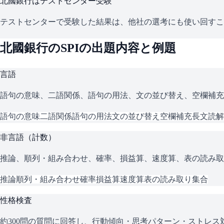
北國銀行
はテストセンター受験
テストセンターで受験した結果は、他社の選考にも使い回すこ
北國銀行
の
SPI
の出題内容と例題
言語
語句の意味、二語関係、語句の用法、文の並び替え、空欄補充
語句の意味
二語関係
語句の用法
文の並び替え
空欄補充
長文読解
非言語（計数）
推論、順列・組み合わせ、確率、損益算、速度算、表の読み取
推論
順列・組み合わせ
確率
損益算
速度算
表の読み取り
集合
性格検査
約300問の質問に回答し、行動傾向・思考パターン・ストレ