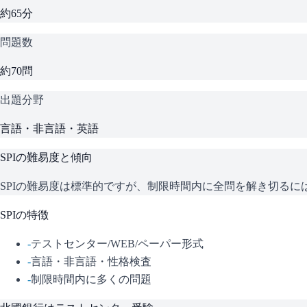
約65分
問題数
約70問
出題分野
言語・非言語・英語
SPI
の難易度と傾向
SPIの難易度は標準的ですが、制限時間内に全問を解き切る
SPI
の特徴
-
テストセンター/WEB/ペーパー形式
-
言語・非言語・性格検査
-
制限時間内に多くの問題