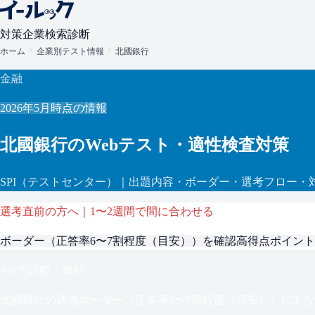
対策
企業検索
診断
ホーム
企業別テスト情報
北國銀行
金融
2026年5月
時点の情報
北國銀行
のWebテスト・適性検査対策
SPI
（テストセンター）
｜出題内容・ボーダー・選考フロー・
選考直前の方へ｜1〜2週間で間に合わせる
ボーダー（
正答率6〜7割程度（目安）
）を確認
高得点ポイント
3分で診断・無料
北國銀行
の通過ボーダー（
正答率6〜7割程度（目安）
）にあな