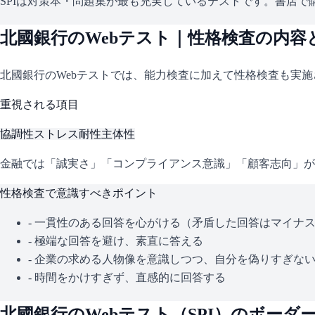
SPIは対策本・問題集が最も充実しているテストです。書店で購
北國銀行
のWebテスト｜性格検査の内容
北國銀行
のWebテストでは、能力検査に加えて性格検査も実
重視される項目
協調性
ストレス耐性
主体性
金融では「誠実さ」「コンプライアンス意識」「顧客志向」が
性格検査で意識すべきポイント
- 一貫性のある回答を心がける（矛盾した回答はマイナ
- 極端な回答を避け、素直に答える
- 企業の求める人物像を意識しつつ、自分を偽りすぎな
- 時間をかけすぎず、直感的に回答する
北國銀行
のWebテスト（
SPI
）のボーダ