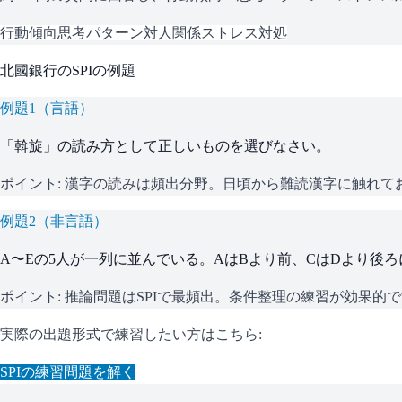
行動傾向
思考パターン
対人関係
ストレス対処
北國銀行
の
SPI
の例題
例題
1
（
言語
）
「斡旋」の読み方として正しいものを選びなさい。
ポイント:
漢字の読みは頻出分野。日頃から難読漢字に触れて
例題
2
（
非言語
）
A〜Eの5人が一列に並んでいる。AはBより前、CはDより後
ポイント:
推論問題はSPIで最頻出。条件整理の練習が効果的
実際の出題形式で練習したい方はこちら:
SPI
の練習問題を解く