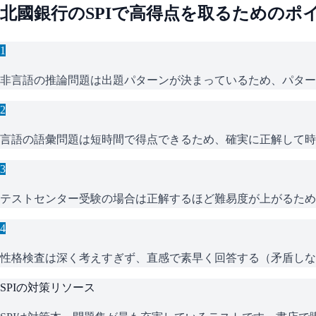
北國銀行
の
SPI
で高得点を取るためのポ
1
非言語の推論問題は出題パターンが決まっているため、パター
2
言語の語彙問題は短時間で得点できるため、確実に正解して時
3
テストセンター受験の場合は正解するほど難易度が上がるため
4
性格検査は深く考えすぎず、直感で素早く回答する（矛盾しな
SPI
の対策リソース