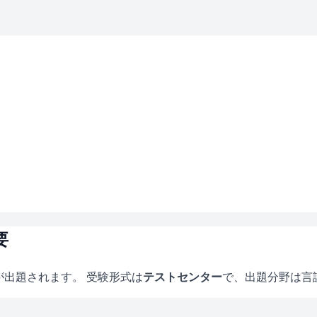
要
が出題されます。 受験形式は
テストセンター
で、
出題分野は言