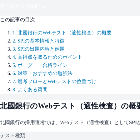
不合格リスク診断 →
この記事の目次
1
.
北國銀行のWebテスト（適性検査）の概要
2
.
SPIの基本情報と特徴
3
.
SPIの出題内容と例題
4
.
高得点を取るためのポイント
5
.
ボーダー・合格ライン
6
.
対策・おすすめの勉強法
7
.
選考フローとWebテストの位置づけ
8
.
よくある質問
北國銀行
のWebテスト（適性検査）の概
北國銀行
の採用選考では、Webテスト（適性検査）として
SPI
テスト種類