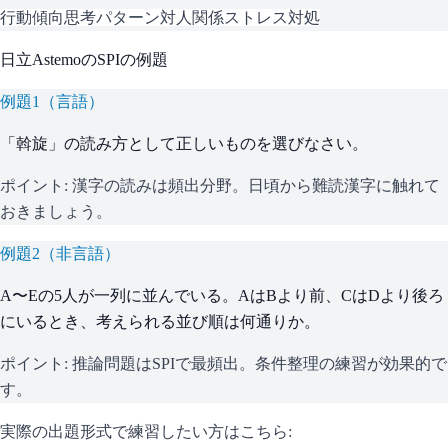
行動傾向
思考パターン
対人関係
ストレス対処
日立Astemo
の
SPI
の例題
例題
1
（
言語
）
「斡旋」の読み方として正しいものを選びなさい。
ポイント:
漢字の読みは頻出分野。日頃から難読漢字に触れて
おきましょう。
例題
2
（
非言語
）
A〜Eの5人が一列に並んでいる。AはBより前、CはDより後ろ
にいるとき、考えられる並び順は何通りか。
ポイント:
推論問題はSPIで最頻出。条件整理の練習が効果的で
す。
実際の出題形式で練習したい方はこちら: