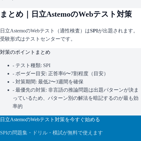
まとめ｜
日立Astemo
のWebテスト対策
日立Astemo
のWebテスト（適性検査）は
SPI
が出題されます。
受験形式はテストセンターです。
対策のポイントまとめ
- テスト種類:
SPI
- ボーダー目安:
正答率6〜7割程度（目安）
- 対策期間: 最低2〜3週間を確保
- 最優先の対策:
非言語の推論問題は出題パターンが決ま
っているため、パターン別の解法を暗記するのが最も効
率的
日立Astemo
のWebテスト対策を今すぐ始める
SPI
の問題集・ドリル・模試が無料で使えます