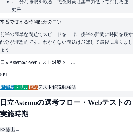
- 十分な睡眠を取る。徹夜対策は集中力低下でむしろ逆
効果
本番で使える時間配分のコツ
前半の簡単な問題でスピードを上げ、後半の難問に時間を残す
配分が理想的です。わからない問題は飛ばして最後に戻りまし
ょう。
日立Astemo
のWebテスト対策ツール
SPI
問題集
ドリル
模試
テスト解説
勉強法
日立Astemo
の選考フロー・Webテストの
実施時期
ES提出
→