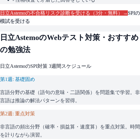
日立Astemo
の不合格リスク診断を受ける（3分・無料）→
SPI
の
模試を受ける
日立Astemo
のWebテスト対策・おすすめ
の勉強法
日立Astemo
の
SPI
対策 3週間スケジュール
第1週: 基礎固め
言語分野の基礎（語句の意味・二語関係）を問題集で学習。非
言語は推論の解法パターンを習得。
第2週: 重点対策
非言語の頻出分野（確率・損益算・速度算）を重点対策。時間
を計りながら演習。