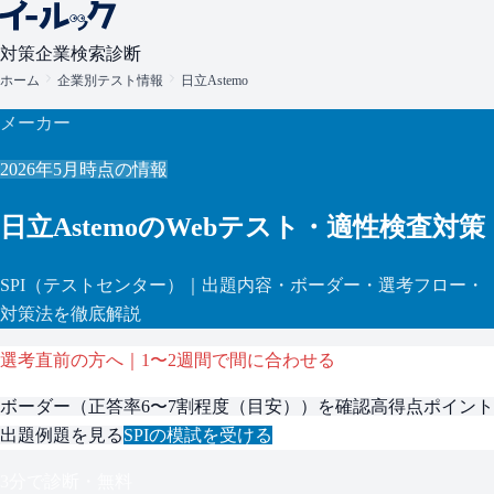
対策
企業検索
診断
ホーム
企業別テスト情報
日立Astemo
メーカー
2026年5月
時点の情報
日立Astemo
のWebテスト・適性検査対策
SPI
（テストセンター）
｜出題内容・ボーダー・選考フロー・
対策法を徹底解説
選考直前の方へ｜1〜2週間で間に合わせる
ボーダー（
正答率6〜7割程度（目安）
）を確認
高得点ポイント
出題例題を見る
SPI
の模試を受ける
3分で診断・無料