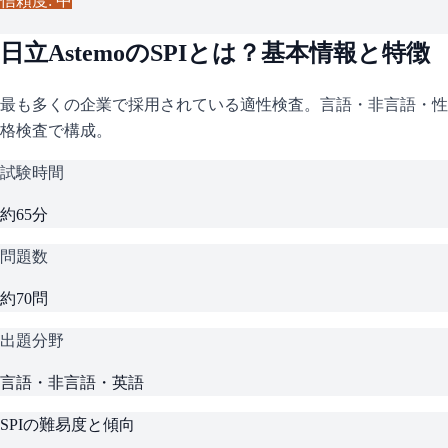
信頼度: 中
日立Astemo
の
SPI
とは？基本情報と特徴
最も多くの企業で採用されている適性検査。言語・非言語・性
格検査で構成。
試験時間
約65分
問題数
約70問
出題分野
言語・非言語・英語
SPI
の難易度と傾向