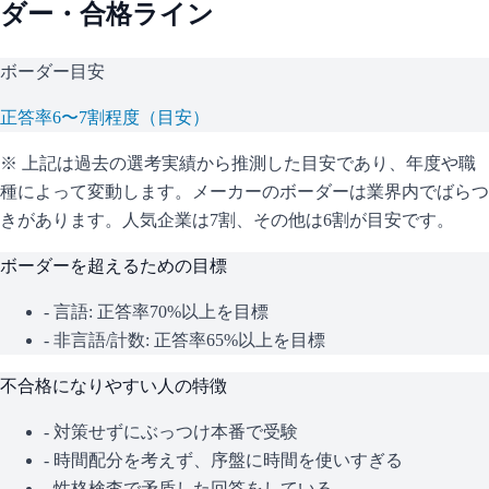
ダー・合格ライン
ボーダー目安
正答率6〜7割程度（目安）
※ 上記は過去の選考実績から推測した目安であり、年度や職
種によって変動します。
メーカーのボーダーは業界内でばらつ
きがあります。人気企業は7割、その他は6割が目安です。
ボーダーを超えるための目標
- 言語: 正答率70%以上を目標
- 非言語/計数: 正答率65%以上を目標
不合格になりやすい人の特徴
- 対策せずにぶっつけ本番で受験
- 時間配分を考えず、序盤に時間を使いすぎる
- 性格検査で矛盾した回答をしている