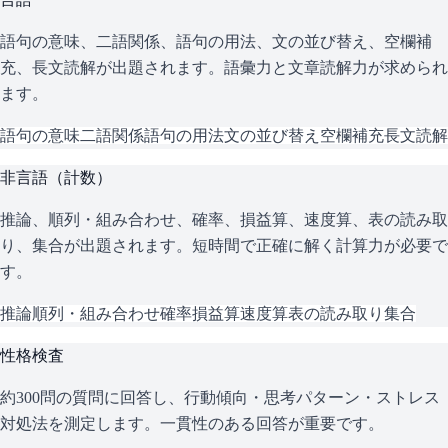
語句の意味、二語関係、語句の用法、文の並び替え、空欄補
充、長文読解が出題されます。語彙力と文章読解力が求められ
ます。
語句の意味
二語関係
語句の用法
文の並び替え
空欄補充
長文読解
非言語（計数）
推論、順列・組み合わせ、確率、損益算、速度算、表の読み取
り、集合が出題されます。短時間で正確に解く計算力が必要で
す。
推論
順列・組み合わせ
確率
損益算
速度算
表の読み取り
集合
性格検査
約300問の質問に回答し、行動傾向・思考パターン・ストレス
対処法を測定します。一貫性のある回答が重要です。