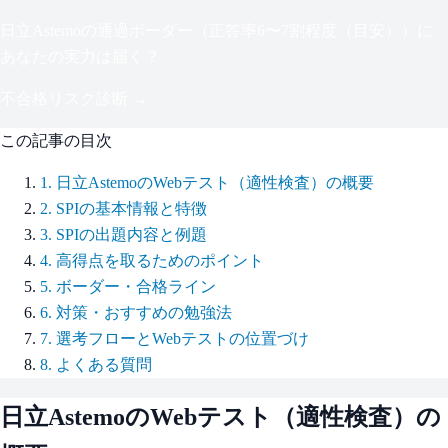
日立Astemo
の通過ボーダー（
正答率6〜7割程度（目安）
）に
あなたの実力は届く？
不合格リスク診断 →
この記事の目次
1
.
日立AstemoのWebテスト（適性検査）の概要
2
.
SPIの基本情報と特徴
3
.
SPIの出題内容と例題
4
.
高得点を取るためのポイント
5
.
ボーダー・合格ライン
6
.
対策・おすすめの勉強法
7
.
選考フローとWebテストの位置づけ
8
.
よくある質問
日立Astemo
のWebテスト（適性検査）の