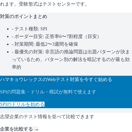
れます。
受験形式はテストセンターです。
対策のポイントまとめ
- テスト種類:
SPI
- ボーダー目安:
正答率6〜7割程度（目安）
- 対策期間: 最低2〜3週間を確保
- 最優先の対策:
非言語の推論問題は出題パターンが決ま
っているため、パターン別の解法を暗記するのが最も効
率的
ハマキョウレックス
のWebテスト対策を今すぐ始める
SPI
の問題集・ドリル・模試が無料で使えます
SPI
のドリルを始める
志望企業のテスト情報を並べて比較できます
企業を比較する →