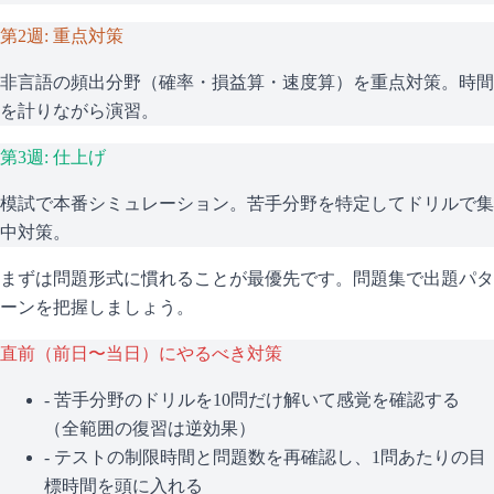
第2週: 重点対策
非言語の頻出分野（確率・損益算・速度算）を重点対策。時間
を計りながら演習。
第3週: 仕上げ
模試で本番シミュレーション。苦手分野を特定してドリルで集
中対策。
まずは問題形式に慣れることが最優先です。問題集で出題パタ
ーンを把握しましょう。
直前（前日〜当日）にやるべき対策
- 苦手分野のドリルを10問だけ解いて感覚を確認する
（全範囲の復習は逆効果）
- テストの制限時間と問題数を再確認し、1問あたりの目
標時間を頭に入れる