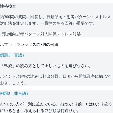
性格検査
約300問の質問に回答し、行動傾向・思考パターン・ストレス
対処法を測定します。一貫性のある回答が重要です。
行動傾向
思考パターン
対人関係
ストレス対処
ハマキョウレックス
の
SPI
の例題
例題
1
（
言語
）
「斡旋」の読み方として正しいものを選びなさい。
ポイント:
漢字の読みは頻出分野。日頃から難読漢字に触れて
おきましょう。
例題
2
（
非言語
）
A〜Eの5人が一列に並んでいる。AはBより前、CはDより後ろ
にいるとき、考えられる並び順は何通りか。