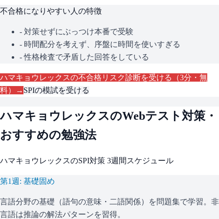
不合格になりやすい人の特徴
- 対策せずにぶっつけ本番で受験
- 時間配分を考えず、序盤に時間を使いすぎる
- 性格検査で矛盾した回答をしている
ハマキョウレックス
の不合格リスク診断を受ける（3分・無
料）→
SPI
の模試を受ける
ハマキョウレックス
のWebテスト対策・
おすすめの勉強法
ハマキョウレックス
の
SPI
対策 3週間スケジュール
第1週: 基礎固め
言語分野の基礎（語句の意味・二語関係）を問題集で学習。非
言語は推論の解法パターンを習得。