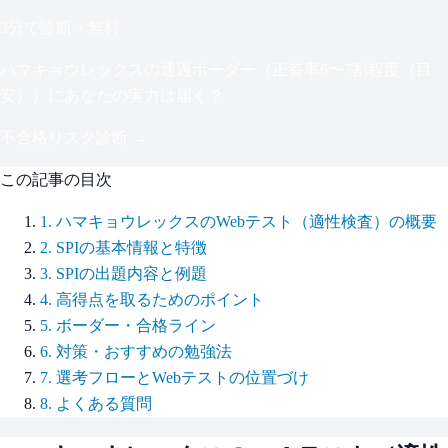
3分で診断・無料
ハマキョウレックス
の通過ボーダー（
正答率6〜7割程度（目
安）
）にあなたの実力は届く？
不合格リスク診断 →
この記事の目次
1
.
ハマキョウレックスのWebテスト（適性検査）の概要
2
.
SPIの基本情報と特徴
3
.
SPIの出題内容と例題
4
.
高得点を取るためのポイント
5
.
ボーダー・合格ライン
6
.
対策・おすすめの勉強法
7
.
選考フローとWebテストの位置づけ
8
.
よくある質問