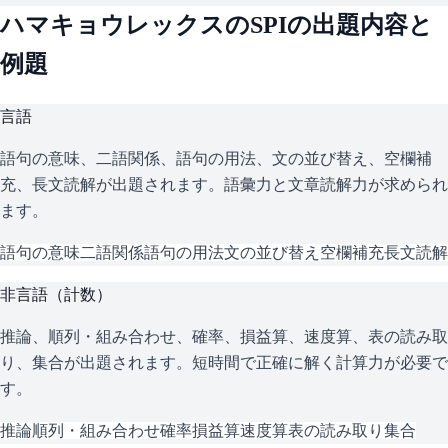
ハマキョウレックス
の
SPI
の出題内容と
例題
言語
語句の意味、二語関係、語句の用法、文の並び替え、空欄補
充、長文読解が出題されます。語彙力と文章読解力が求められ
ます。
語句の意味
二語関係
語句の用法
文の並び替え
空欄補充
長文読解
非言語（計数）
推論、順列・組み合わせ、確率、損益算、速度算、表の読み取
り、集合が出題されます。短時間で正確に解く計算力が必要で
す。
推論
順列・組み合わせ
確率
損益算
速度算
表の読み取り
集合