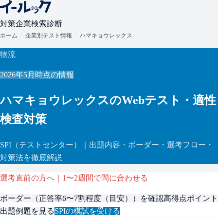
対策
企業検索
診断
ホーム
企業別テスト情報
ハマキョウレックス
物流
2026年5月
時点の情報
ハマキョウレックス
のWebテスト・適性
検査対策
SPI
（テストセンター）
｜出題内容・ボーダー・選考フロー・
対策法を徹底解説
選考直前の方へ｜1〜2週間で間に合わせる
ボーダー（
正答率6〜7割程度（目安）
）を確認
高得点ポイント
出題例題を見る
SPI
の模試を受ける