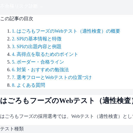
不合格リスク診断 →
この記事の目次
1
.
はごろもフーズのWebテスト（適性検査）の概要
2
.
SPIの基本情報と特徴
3
.
SPIの出題内容と例題
4
.
高得点を取るためのポイント
5
.
ボーダー・合格ライン
6
.
対策・おすすめの勉強法
7
.
選考フローとWebテストの位置づけ
8
.
よくある質問
はごろもフーズ
のWebテスト（適性検査
はごろもフーズ
の採用選考では、Webテスト（適性検査）とし
テスト種類