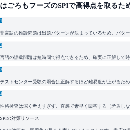
はごろもフーズ
の
SPI
で高得点を取るた
1
非言語の推論問題は出題パターンが決まっているため、パター
2
言語の語彙問題は短時間で得点できるため、確実に正解して時
3
テストセンター受験の場合は正解するほど難易度が上がるため
4
性格検査は深く考えすぎず、直感で素早く回答する（矛盾しな
SPI
の対策リソース