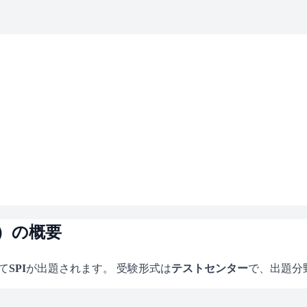
）の概要
て
SPI
が出題されます。 受験形式は
テストセンター
で、
出題分