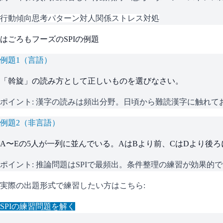
行動傾向
思考パターン
対人関係
ストレス対処
はごろもフーズ
の
SPI
の例題
例題
1
（
言語
）
「斡旋」の読み方として正しいものを選びなさい。
ポイント:
漢字の読みは頻出分野。日頃から難読漢字に触れて
例題
2
（
非言語
）
A〜Eの5人が一列に並んでいる。AはBより前、CはDより後
ポイント:
推論問題はSPIで最頻出。条件整理の練習が効果的
実際の出題形式で練習したい方はこちら:
SPI
の練習問題を解く