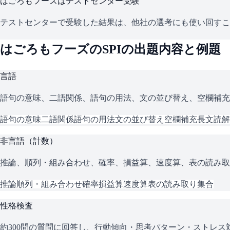
はごろもフーズ
はテストセンター受験
テストセンターで受験した結果は、他社の選考にも使い回すこ
はごろもフーズ
の
SPI
の出題内容と例題
言語
語句の意味、二語関係、語句の用法、文の並び替え、空欄補充
語句の意味
二語関係
語句の用法
文の並び替え
空欄補充
長文読解
非言語（計数）
推論、順列・組み合わせ、確率、損益算、速度算、表の読み取
推論
順列・組み合わせ
確率
損益算
速度算
表の読み取り
集合
性格検査
約300問の質問に回答し、行動傾向・思考パターン・ストレ