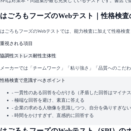
SPIは対策本・問題集が最も充実しているテストです。書店で購
はごろもフーズ
のWebテスト｜性格検
はごろもフーズ
のWebテストでは、能力検査に加えて性格検
重視される項目
協調性
ストレス耐性
主体性
メーカーでは「チームワーク」「粘り強さ」「品質へのこだわ
性格検査で意識すべきポイント
- 一貫性のある回答を心がける（矛盾した回答はマイナ
- 極端な回答を避け、素直に答える
- 企業の求める人物像を意識しつつ、自分を偽りすぎな
- 時間をかけすぎず、直感的に回答する
はごろもフーズ
のWebテスト（
SPI
）の