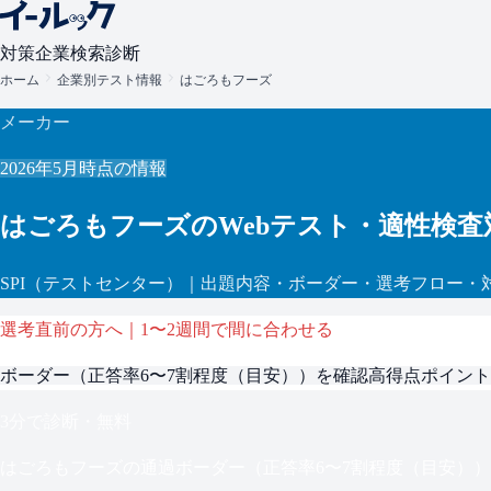
対策
企業検索
診断
ホーム
企業別テスト情報
はごろもフーズ
メーカー
2026年5月
時点の情報
はごろもフーズ
のWebテスト・適性検査
SPI
（テストセンター）
｜出題内容・ボーダー・選考フロー・
選考直前の方へ｜1〜2週間で間に合わせる
ボーダー（
正答率6〜7割程度（目安）
）を確認
高得点ポイント
3分で診断・無料
はごろもフーズ
の通過ボーダー（
正答率6〜7割程度（目安）
）