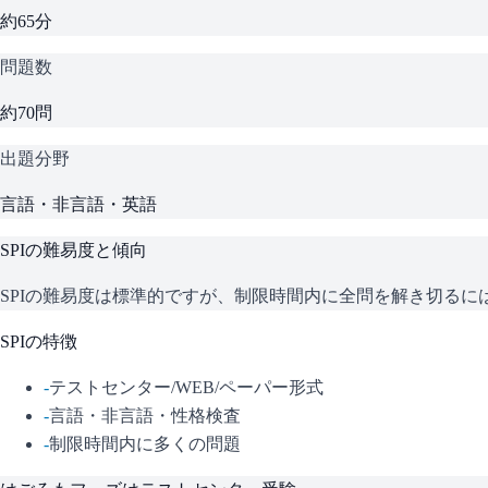
約65分
問題数
約70問
出題分野
言語・非言語・英語
SPI
の難易度と傾向
SPIの難易度は標準的ですが、制限時間内に全問を解き切る
SPI
の特徴
-
テストセンター/WEB/ペーパー形式
-
言語・非言語・性格検査
-
制限時間内に多くの問題