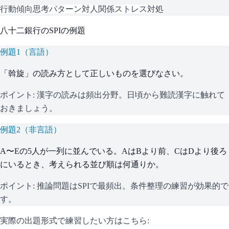
行動傾向
思考パターン
対人関係
ストレス対処
八十二銀行
の
SPI
の例題
例題
1
（
言語
）
「斡旋」の読み方として正しいものを選びなさい。
ポイント:
漢字の読みは頻出分野。日頃から難読漢字に触れて
おきましょう。
例題
2
（
非言語
）
A〜Eの5人が一列に並んでいる。AはBより前、CはDより後ろ
にいるとき、考えられる並び順は何通りか。
ポイント:
推論問題はSPIで最頻出。条件整理の練習が効果的で
す。
実際の出題形式で練習したい方はこちら: