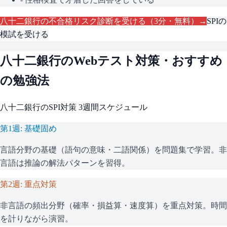
八十二銀行
の不合格リスク診断を受ける（3分・無料）→
SPI
の
模試を受ける
八十二銀行
のWebテスト対策・おすすめ
の勉強法
八十二銀行
の
SPI
対策 3週間スケジュール
第1週: 基礎固め
言語分野の基礎（語句の意味・二語関係）を問題集で学習。非
言語は推論の解法パターンを習得。
第2週: 重点対策
非言語の頻出分野（確率・損益算・速度算）を重点対策。時間
を計りながら演習。