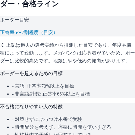
ダー・合格ライン
ボーダー目安
正答率6〜7割程度（目安）
※ 上記は過去の選考実績から推測した目安であり、年度や職
種によって変動します。
メガバンクは応募者が多いため、ボー
ダーは比較的高めです。地銀はやや低めの傾向があります。
ボーダーを超えるための目標
- 言語: 正答率70%以上を目標
- 非言語/計数: 正答率65%以上を目標
不合格になりやすい人の特徴
- 対策せずにぶっつけ本番で受験
- 時間配分を考えず、序盤に時間を使いすぎる
- 性格検査で矛盾した回答をしている