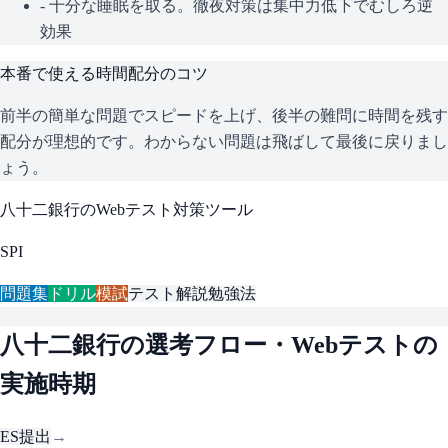
- 十分な睡眠を取る。徹夜対策は集中力低下でむしろ逆
効果
本番で使える時間配分のコツ
前半の簡単な問題でスピードを上げ、後半の難問に時間を残す
配分が理想的です。わからない問題は飛ばして最後に戻りまし
ょう。
八十二銀行
のWebテスト対策ツール
SPI
問題集
ドリル
模試
テスト解説
勉強法
八十二銀行
の選考フロー・Webテストの
実施時期
ES提出
→