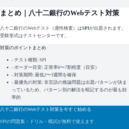
まとめ｜
八十二銀行
のWebテスト対策
八十二銀行
のWebテスト（適性検査）は
SPI
が出題されます。
受験形式はテストセンターです。
対策のポイントまとめ
- テスト種類:
SPI
- ボーダー目安:
正答率6〜7割程度（目安）
- 対策期間: 最低2〜3週間を確保
- 最優先の対策:
非言語の推論問題は出題パターンが決ま
っているため、パターン別の解法を暗記するのが最も効
率的
八十二銀行
のWebテスト対策を今すぐ始める
SPI
の問題集・ドリル・模試が無料で使えます