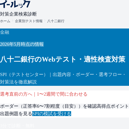
対策
企業検索
診断
ホーム
企業別テスト情報
八十二銀行
金融
2026年5月
時点の情報
八十二銀行
のWebテスト・適性検査対策
SPI
（テストセンター）
｜出題内容・ボーダー・選考フロー・
対策法を徹底解説
選考直前の方へ｜1〜2週間で間に合わせる
ボーダー（
正答率6〜7割程度（目安）
）を確認
高得点ポイント
出題例題を見る
SPI
の模試を受ける
3分で診断・無料