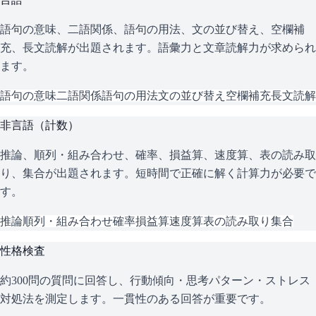
語句の意味、二語関係、語句の用法、文の並び替え、空欄補
充、長文読解が出題されます。語彙力と文章読解力が求められ
ます。
語句の意味
二語関係
語句の用法
文の並び替え
空欄補充
長文読解
非言語（計数）
推論、順列・組み合わせ、確率、損益算、速度算、表の読み取
り、集合が出題されます。短時間で正確に解く計算力が必要で
す。
推論
順列・組み合わせ
確率
損益算
速度算
表の読み取り
集合
性格検査
約300問の質問に回答し、行動傾向・思考パターン・ストレス
対処法を測定します。一貫性のある回答が重要です。