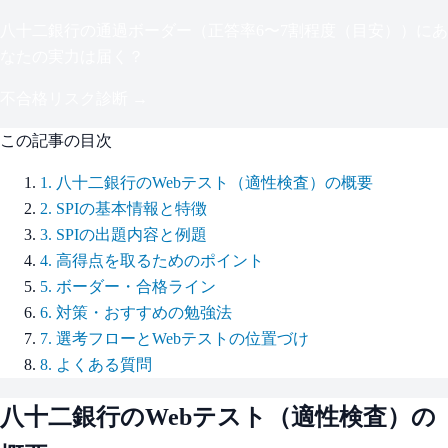
八十二銀行
の通過ボーダー（
正答率6〜7割程度（目安）
）にあ
なたの実力は届く？
不合格リスク診断 →
この記事の目次
1
.
八十二銀行のWebテスト（適性検査）の概要
2
.
SPIの基本情報と特徴
3
.
SPIの出題内容と例題
4
.
高得点を取るためのポイント
5
.
ボーダー・合格ライン
6
.
対策・おすすめの勉強法
7
.
選考フローとWebテストの位置づけ
8
.
よくある質問
八十二銀行
のWebテスト（適性検査）の