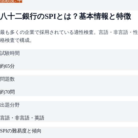
信頼度: 中
八十二銀行
の
SPI
とは？基本情報と特徴
最も多くの企業で採用されている適性検査。言語・非言語・性
格検査で構成。
試験時間
約65分
問題数
約70問
出題分野
言語・非言語・英語
SPI
の難易度と傾向