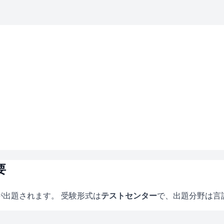
要
が出題されます。 受験形式は
テストセンター
で、
出題分野は言