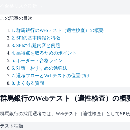
不合格リスク診断 →
この記事の目次
1
.
群馬銀行のWebテスト（適性検査）の概要
2
.
SPIの基本情報と特徴
3
.
SPIの出題内容と例題
4
.
高得点を取るためのポイント
5
.
ボーダー・合格ライン
6
.
対策・おすすめの勉強法
7
.
選考フローとWebテストの位置づけ
8
.
よくある質問
群馬銀行
のWebテスト（適性検査）の概
群馬銀行
の採用選考では、Webテスト（適性検査）として
SPI
テスト種類