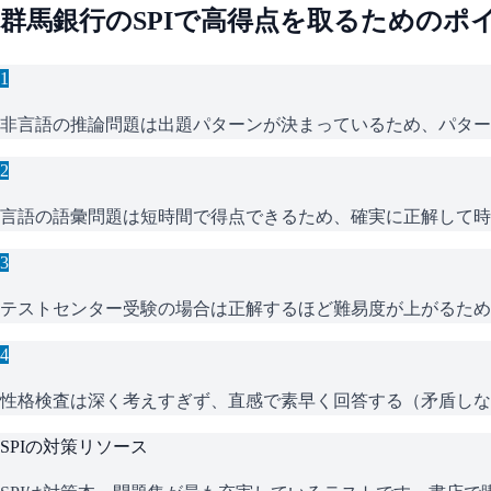
群馬銀行
の
SPI
で高得点を取るためのポ
1
非言語の推論問題は出題パターンが決まっているため、パター
2
言語の語彙問題は短時間で得点できるため、確実に正解して時
3
テストセンター受験の場合は正解するほど難易度が上がるため
4
性格検査は深く考えすぎず、直感で素早く回答する（矛盾しな
SPI
の対策リソース