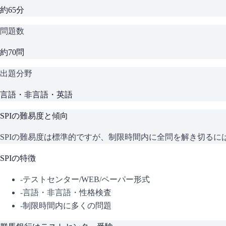
約65分
問題数
約70問
出題分野
言語・非言語・英語
SPI
の難易度と傾向
SPIの難易度は標準的ですが、制限時間内に全問を解き切る
SPI
の特徴
-
テストセンター/WEB/ペーパー形式
-
言語・非言語・性格検査
-
制限時間内に多くの問題