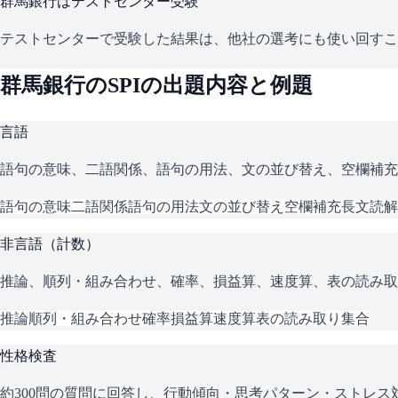
群馬銀行
はテストセンター受験
テストセンターで受験した結果は、他社の選考にも使い回すこ
群馬銀行
の
SPI
の出題内容と例題
言語
語句の意味、二語関係、語句の用法、文の並び替え、空欄補充
語句の意味
二語関係
語句の用法
文の並び替え
空欄補充
長文読解
非言語（計数）
推論、順列・組み合わせ、確率、損益算、速度算、表の読み取
推論
順列・組み合わせ
確率
損益算
速度算
表の読み取り
集合
性格検査
約300問の質問に回答し、行動傾向・思考パターン・ストレ