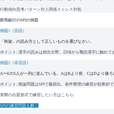
行動傾向
思考パターン
対人関係
ストレス対処
群馬銀行
の
SPI
の例題
例題
1
（
言語
）
「斡旋」の読み方として正しいものを選びなさい。
ポイント:
漢字の読みは頻出分野。日頃から難読漢字に触れて
例題
2
（
非言語
）
A〜Eの5人が一列に並んでいる。AはBより前、CはDより後
ポイント:
推論問題はSPIで最頻出。条件整理の練習が効果的
実際の出題形式で練習したい方はこちら:
SPI
の練習問題を解く