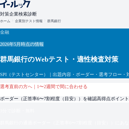
対策
企業検索
診断
ホーム
企業別テスト情報
群馬銀行
金融
2026年5月
時点の情報
群馬銀行
のWebテスト・適性検査対策
SPI
（テストセンター）
｜出題内容・ボーダー・選考フロー・
選考直前の方へ｜1〜2週間で間に合わせる
ボーダー（
正答率6〜7割程度（目安）
）を確認
高得点ポイント
3分で診断・無料
群馬銀行
の通過ボーダー（
正答率6〜7割程度（目安）
）にあな