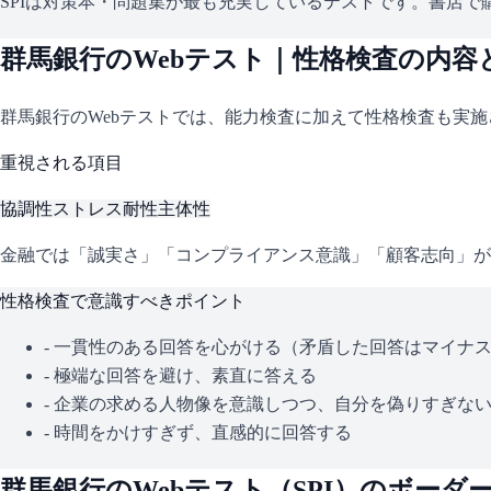
SPIは対策本・問題集が最も充実しているテストです。書店で購
群馬銀行
のWebテスト｜性格検査の内容
群馬銀行
のWebテストでは、能力検査に加えて性格検査も実
重視される項目
協調性
ストレス耐性
主体性
金融では「誠実さ」「コンプライアンス意識」「顧客志向」が
性格検査で意識すべきポイント
- 一貫性のある回答を心がける（矛盾した回答はマイナ
- 極端な回答を避け、素直に答える
- 企業の求める人物像を意識しつつ、自分を偽りすぎな
- 時間をかけすぎず、直感的に回答する
群馬銀行
のWebテスト（
SPI
）のボーダ