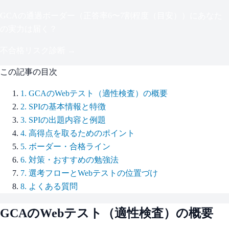
GCA
の通過ボーダー（
正答率6〜7割程度（目安）
）にあなた
の実力は届く？
不合格リスク診断 →
この記事の目次
1
.
GCAのWebテスト（適性検査）の概要
2
.
SPIの基本情報と特徴
3
.
SPIの出題内容と例題
4
.
高得点を取るためのポイント
5
.
ボーダー・合格ライン
6
.
対策・おすすめの勉強法
7
.
選考フローとWebテストの位置づけ
8
.
よくある質問
GCA
のWebテスト（適性検査）の概要