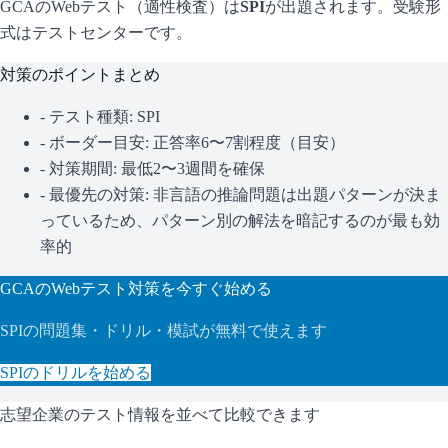
GCA
のWebテスト（適性検査）は
SPI
が出題されます。
受験形
式はテストセンターです。
対策のポイントまとめ
- テスト種類:
SPI
- ボーダー目安:
正答率6〜7割程度（目安）
- 対策期間: 最低2〜3週間を確保
- 最優先の対策:
非言語の推論問題は出題パターンが決ま
っているため、パターン別の解法を暗記するのが最も効
率的
GCA
のWebテスト対策を今すぐ始める
SPI
の問題集・ドリル・模試が無料で使えます
SPI
のドリルを始める
志望企業のテスト情報を並べて比較できます