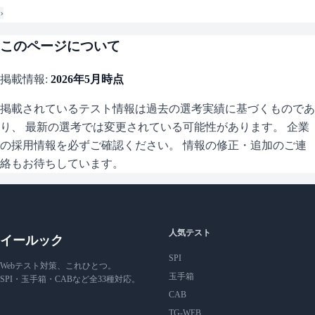
›
このページについて
掲載情報:
2026年5月
時点
掲載されているテスト情報は過去の選考実績に基づくものであ
り、 最新の選考では変更されている可能性があります。 企業
の採用情報を必ずご確認ください。 情報の修正・追加のご連
絡もお待ちしています。
人気テスト
イールック
SPI
Webテスト対策、これひとつ。
玉手箱
SPI・玉手箱・CABなど全33種対応。
CAB
TG-WEB