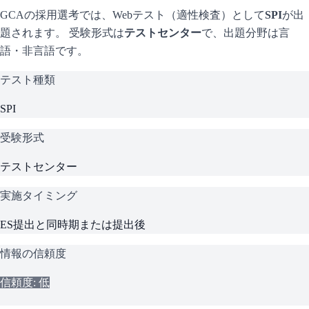
GCA
の採用選考では、Webテスト（適性検査）として
SPI
が出
題されます。 受験形式は
テストセンター
で、
出題分野は言
語・非言語です。
テスト種類
SPI
受験形式
テストセンター
実施タイミング
ES提出と同時期または提出後
情報の信頼度
信頼度: 低