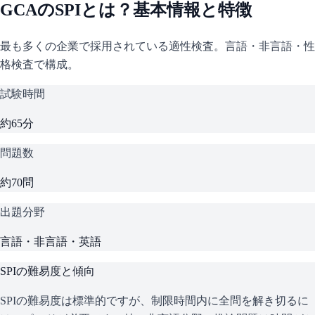
GCA
の
SPI
とは？基本情報と特徴
最も多くの企業で採用されている適性検査。言語・非言語・性
格検査で構成。
試験時間
約65分
問題数
約70問
出題分野
言語・非言語・英語
SPI
の難易度と傾向
SPIの難易度は標準的ですが、制限時間内に全問を解き切るに