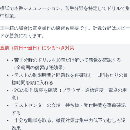
模試で本番シミュレーション。苦手分野を特定してドリルで集
中対策。
玉手箱の場合は電卓操作の練習も重要です。計数分野はスピー
ドが勝負になります。
直前（前日〜当日）にやるべき対策
- 苦手分野のドリルを10問だけ解いて感覚を確認する
（全範囲の復習は逆効果）
- テストの制限時間と問題数を再確認し、1問あたりの目
標時間を頭に入れる
- PCの動作環境を確認（ブラウザ・通信速度・電卓の用
意）
- テストセンターの会場・持ち物・受付時間を事前確認
する
- 十分な睡眠を取る。徹夜対策は集中力低下でむしろ逆
効果