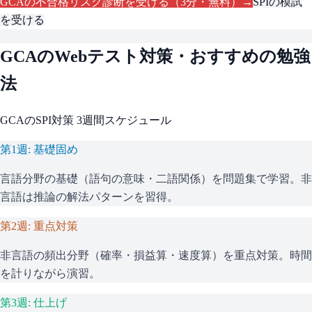
GCA
の不合格リスク診断を受ける（3分・無料）→
SPI
の模試
を受ける
GCA
のWebテスト対策・おすすめの勉強
法
GCA
の
SPI
対策 3週間スケジュール
第1週: 基礎固め
言語分野の基礎（語句の意味・二語関係）を問題集で学習。非
言語は推論の解法パターンを習得。
第2週: 重点対策
非言語の頻出分野（確率・損益算・速度算）を重点対策。時間
を計りながら演習。
第3週: 仕上げ