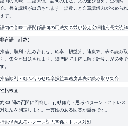
語句の意味、二語関係、語句の用法、文の並び替え、空欄補
充、長文読解が出題されます。語彙力と文章読解力が求められ
ます。
語句の意味
二語関係
語句の用法
文の並び替え
空欄補充
長文読解
非言語（計数）
推論、順列・組み合わせ、確率、損益算、速度算、表の読み取
り、集合が出題されます。短時間で正確に解く計算力が必要で
す。
推論
順列・組み合わせ
確率
損益算
速度算
表の読み取り
集合
性格検査
約300問の質問に回答し、行動傾向・思考パターン・ストレス
対処法を測定します。一貫性のある回答が重要です。
行動傾向
思考パターン
対人関係
ストレス対処