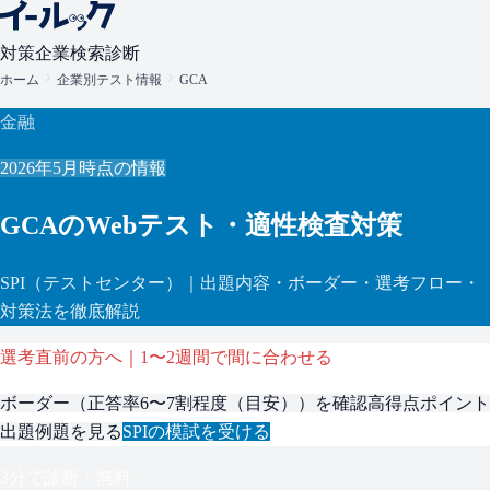
対策
企業検索
診断
ホーム
企業別テスト情報
GCA
金融
2026年5月
時点の情報
GCA
のWebテスト・適性検査対策
SPI
（テストセンター）
｜出題内容・ボーダー・選考フロー・
対策法を徹底解説
選考直前の方へ｜1〜2週間で間に合わせる
ボーダー（
正答率6〜7割程度（目安）
）を確認
高得点ポイント
出題例題を見る
SPI
の模試を受ける
3分で診断・無料