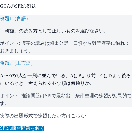
GCA
の
SPI
の例題
例題
1
（
言語
）
「斡旋」の読み方として正しいものを選びなさい。
ポイント:
漢字の読みは頻出分野。日頃から難読漢字に触れて
おきましょう。
例題
2
（
非言語
）
A〜Eの5人が一列に並んでいる。AはBより前、CはDより後ろ
にいるとき、考えられる並び順は何通りか。
ポイント:
推論問題はSPIで最頻出。条件整理の練習が効果的で
す。
実際の出題形式で練習したい方はこちら:
SPI
の練習問題を解く