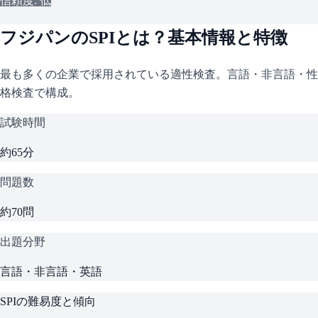
信頼度: 低
フジパン
の
SPI
とは？基本情報と特徴
最も多くの企業で採用されている適性検査。言語・非言語・性
格検査で構成。
試験時間
約65分
問題数
約70問
出題分野
言語・非言語・英語
SPI
の難易度と傾向