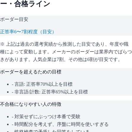
ー・合格ライン
ボーダー目安
正答率6〜7割程度（目安）
※ 上記は過去の選考実績から推測した目安であり、年度や職
種によって変動します。
メーカーのボーダーは業界内でばらつ
きがあります。人気企業は7割、その他は6割が目安です。
ボーダーを超えるための目標
- 言語: 正答率70%以上を目標
- 非言語/計数: 正答率65%以上を目標
不合格になりやすい人の特徴
- 対策せずにぶっつけ本番で受験
- 時間配分を考えず、序盤に時間を使いすぎる
- 性格検査で矛盾した回答をしている