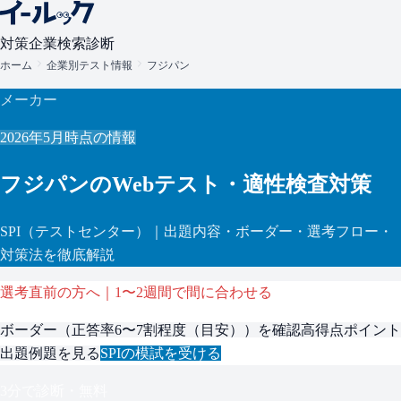
対策
企業検索
診断
ホーム
企業別テスト情報
フジパン
メーカー
2026年5月
時点の情報
フジパン
のWebテスト・適性検査対策
SPI
（テストセンター）
｜出題内容・ボーダー・選考フロー・
対策法を徹底解説
選考直前の方へ｜1〜2週間で間に合わせる
ボーダー（
正答率6〜7割程度（目安）
）を確認
高得点ポイント
出題例題を見る
SPI
の模試を受ける
3分で診断・無料