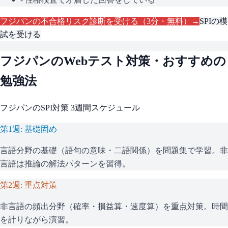
フジパン
の不合格リスク診断を受ける（3分・無料）→
SPI
の模
試を受ける
フジパン
のWebテスト対策・おすすめの
勉強法
フジパン
の
SPI
対策 3週間スケジュール
第1週: 基礎固め
言語分野の基礎（語句の意味・二語関係）を問題集で学習。非
言語は推論の解法パターンを習得。
第2週: 重点対策
非言語の頻出分野（確率・損益算・速度算）を重点対策。時間
を計りながら演習。