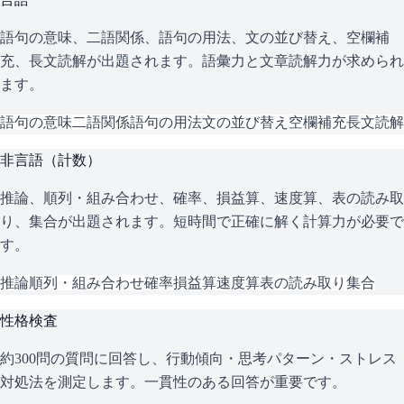
語句の意味、二語関係、語句の用法、文の並び替え、空欄補
充、長文読解が出題されます。語彙力と文章読解力が求められ
ます。
語句の意味
二語関係
語句の用法
文の並び替え
空欄補充
長文読解
非言語（計数）
推論、順列・組み合わせ、確率、損益算、速度算、表の読み取
り、集合が出題されます。短時間で正確に解く計算力が必要で
す。
推論
順列・組み合わせ
確率
損益算
速度算
表の読み取り
集合
性格検査
約300問の質問に回答し、行動傾向・思考パターン・ストレス
対処法を測定します。一貫性のある回答が重要です。