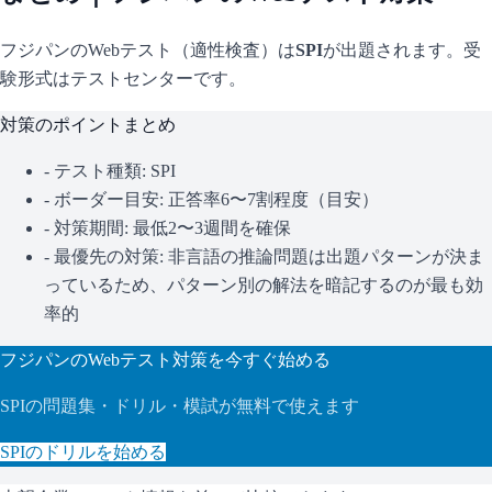
フジパン
のWebテスト（適性検査）は
SPI
が出題されます。
受
験形式はテストセンターです。
対策のポイントまとめ
- テスト種類:
SPI
- ボーダー目安:
正答率6〜7割程度（目安）
- 対策期間: 最低2〜3週間を確保
- 最優先の対策:
非言語の推論問題は出題パターンが決ま
っているため、パターン別の解法を暗記するのが最も効
率的
フジパン
のWebテスト対策を今すぐ始める
SPI
の問題集・ドリル・模試が無料で使えます
SPI
のドリルを始める