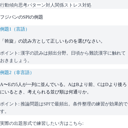
行動傾向
思考パターン
対人関係
ストレス対処
フジパン
の
SPI
の例題
例題
1
（
言語
）
「斡旋」の読み方として正しいものを選びなさい。
ポイント:
漢字の読みは頻出分野。日頃から難読漢字に触れて
おきましょう。
例題
2
（
非言語
）
A〜Eの5人が一列に並んでいる。AはBより前、CはDより後ろ
にいるとき、考えられる並び順は何通りか。
ポイント:
推論問題はSPIで最頻出。条件整理の練習が効果的で
す。
実際の出題形式で練習したい方はこちら: