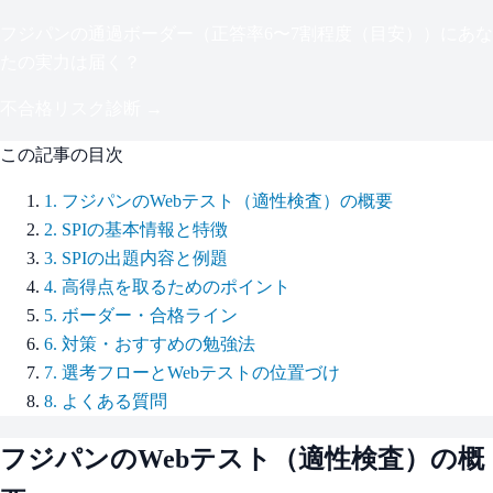
フジパン
の通過ボーダー（
正答率6〜7割程度（目安）
）にあな
たの実力は届く？
不合格リスク診断 →
この記事の目次
1
.
フジパンのWebテスト（適性検査）の概要
2
.
SPIの基本情報と特徴
3
.
SPIの出題内容と例題
4
.
高得点を取るためのポイント
5
.
ボーダー・合格ライン
6
.
対策・おすすめの勉強法
7
.
選考フローとWebテストの位置づけ
8
.
よくある質問
フジパン
のWebテスト（適性検査）の概