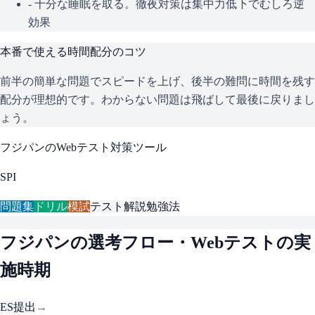
- 十分な睡眠を取る。徹夜対策は集中力低下でむしろ逆
効果
本番で使える時間配分のコツ
前半の簡単な問題でスピードを上げ、後半の難問に時間を残す
配分が理想的です。わからない問題は飛ばして最後に戻りまし
ょう。
フジパン
のWebテスト対策ツール
SPI
問題集
ドリル
模試
テスト解説
勉強法
フジパン
の選考フロー・Webテストの実
施時期
ES提出
→