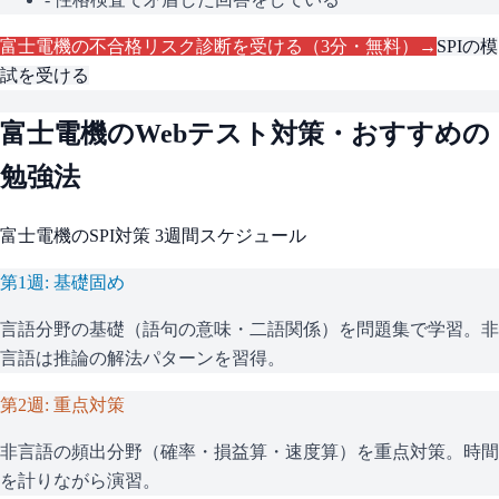
富士電機
の不合格リスク診断を受ける（3分・無料）→
SPI
の模
試を受ける
富士電機
のWebテスト対策・おすすめの
勉強法
富士電機
の
SPI
対策 3週間スケジュール
第1週: 基礎固め
言語分野の基礎（語句の意味・二語関係）を問題集で学習。非
言語は推論の解法パターンを習得。
第2週: 重点対策
非言語の頻出分野（確率・損益算・速度算）を重点対策。時間
を計りながら演習。