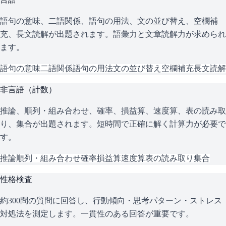
語句の意味、二語関係、語句の用法、文の並び替え、空欄補
充、長文読解が出題されます。語彙力と文章読解力が求められ
ます。
語句の意味
二語関係
語句の用法
文の並び替え
空欄補充
長文読解
非言語（計数）
推論、順列・組み合わせ、確率、損益算、速度算、表の読み取
り、集合が出題されます。短時間で正確に解く計算力が必要で
す。
推論
順列・組み合わせ
確率
損益算
速度算
表の読み取り
集合
性格検査
約300問の質問に回答し、行動傾向・思考パターン・ストレス
対処法を測定します。一貫性のある回答が重要です。