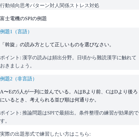
行動傾向
思考パターン
対人関係
ストレス対処
富士電機
の
SPI
の例題
例題
1
（
言語
）
「斡旋」の読み方として正しいものを選びなさい。
ポイント:
漢字の読みは頻出分野。日頃から難読漢字に触れて
おきましょう。
例題
2
（
非言語
）
A〜Eの5人が一列に並んでいる。AはBより前、CはDより後ろ
にいるとき、考えられる並び順は何通りか。
ポイント:
推論問題はSPIで最頻出。条件整理の練習が効果的で
す。
実際の出題形式で練習したい方はこちら: