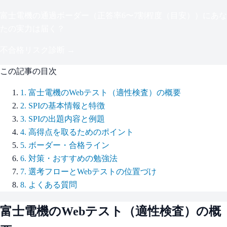
富士電機
の通過ボーダー（
正答率6〜7割程度（目安）
）にあな
たの実力は届く？
不合格リスク診断 →
この記事の目次
1
.
富士電機のWebテスト（適性検査）の概要
2
.
SPIの基本情報と特徴
3
.
SPIの出題内容と例題
4
.
高得点を取るためのポイント
5
.
ボーダー・合格ライン
6
.
対策・おすすめの勉強法
7
.
選考フローとWebテストの位置づけ
8
.
よくある質問
富士電機
のWebテスト（適性検査）の概