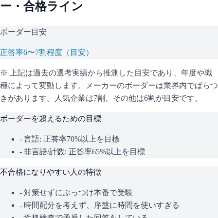
ー・合格ライン
ボーダー目安
正答率6〜7割程度（目安）
※ 上記は過去の選考実績から推測した目安であり、年度や職
種によって変動します。
メーカーのボーダーは業界内でばらつ
きがあります。人気企業は7割、その他は6割が目安です。
ボーダーを超えるための目標
- 言語: 正答率70%以上を目標
- 非言語/計数: 正答率65%以上を目標
不合格になりやすい人の特徴
- 対策せずにぶっつけ本番で受験
- 時間配分を考えず、序盤に時間を使いすぎる
- 性格検査で矛盾した回答をしている