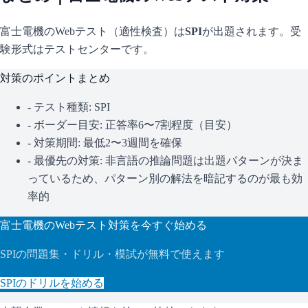
富士電機
のWebテスト（適性検査）は
SPI
が出題されます。
受
験形式はテストセンターです。
対策のポイントまとめ
- テスト種類:
SPI
- ボーダー目安:
正答率6〜7割程度（目安）
- 対策期間: 最低2〜3週間を確保
- 最優先の対策:
非言語の推論問題は出題パターンが決ま
っているため、パターン別の解法を暗記するのが最も効
率的
富士電機
のWebテスト対策を今すぐ始める
SPI
の問題集・ドリル・模試が無料で使えます
SPI
のドリルを始める