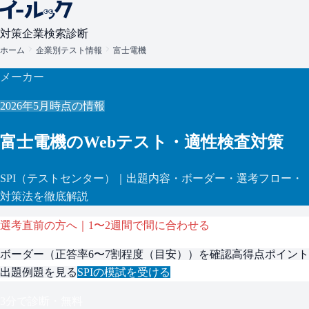
対策
企業検索
診断
ホーム
企業別テスト情報
富士電機
メーカー
2026年5月
時点の情報
富士電機
のWebテスト・適性検査対策
SPI
（テストセンター）
｜出題内容・ボーダー・選考フロー・
対策法を徹底解説
選考直前の方へ｜1〜2週間で間に合わせる
ボーダー（
正答率6〜7割程度（目安）
）を確認
高得点ポイント
出題例題を見る
SPI
の模試を受ける
3分で診断・無料