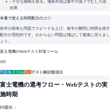
- 十分な睡眠を取る。徹夜対策は集中力低下でむしろ逆
効果
本番で使える時間配分のコツ
前半の簡単な問題でスピードを上げ、後半の難問に時間を残す
配分が理想的です。わからない問題は飛ばして最後に戻りまし
ょう。
富士電機
のWebテスト対策ツール
SPI
問題集
ドリル
模試
テスト解説
勉強法
富士電機
の選考フロー・Webテストの実
施時期
ES提出
→