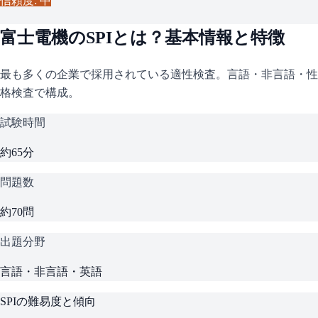
信頼度: 中
富士電機
の
SPI
とは？基本情報と特徴
最も多くの企業で採用されている適性検査。言語・非言語・性
格検査で構成。
試験時間
約65分
問題数
約70問
出題分野
言語・非言語・英語
SPI
の難易度と傾向