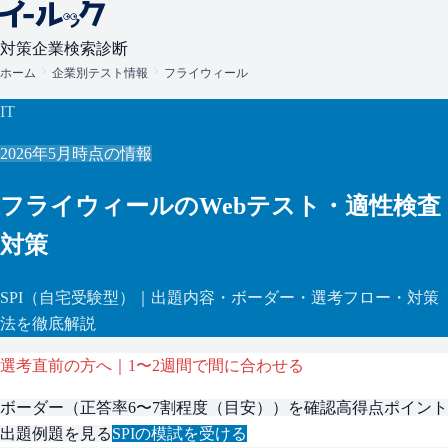
対策
企業検索
診断
ホーム
企業別テスト情報
フライウィール
IT
2026年5月
時点の情報
フライウィール
のWebテスト・適性検査
対策
SPI
（自宅受験型）
｜出題内容・ボーダー・選考フロー・対策
法を徹底解説
選考直前の方へ｜1〜2週間で間に合わせる
ボーダー（
正答率6〜7割程度（目安）
）を確認
高得点ポイント
出題例題を見る
SPI
の模試を受ける