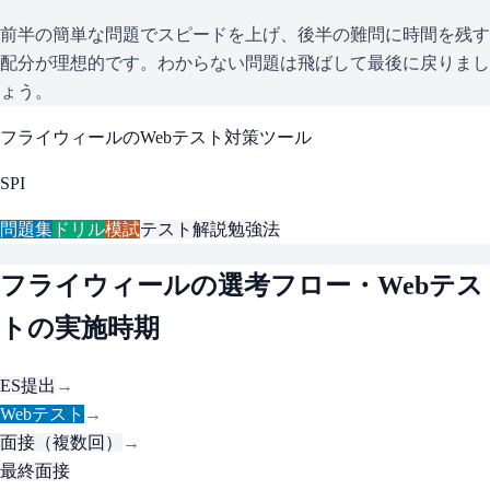
前半の簡単な問題でスピードを上げ、後半の難問に時間を残す
配分が理想的です。わからない問題は飛ばして最後に戻りまし
ょう。
フライウィール
のWebテスト対策ツール
SPI
問題集
ドリル
模試
テスト解説
勉強法
フライウィール
の選考フロー・Webテス
トの実施時期
ES提出
→
Webテスト
→
面接（複数回）
→
最終面接