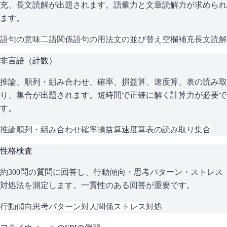
充、長文読解が出題されます。語彙力と文章読解力が求められ
ます。
語句の意味
二語関係
語句の用法
文の並び替え
空欄補充
長文読解
非言語（計数）
推論、順列・組み合わせ、確率、損益算、速度算、表の読み取
り、集合が出題されます。短時間で正確に解く計算力が必要で
す。
推論
順列・組み合わせ
確率
損益算
速度算
表の読み取り
集合
性格検査
約300問の質問に回答し、行動傾向・思考パターン・ストレス
対処法を測定します。一貫性のある回答が重要です。
行動傾向
思考パターン
対人関係
ストレス対処