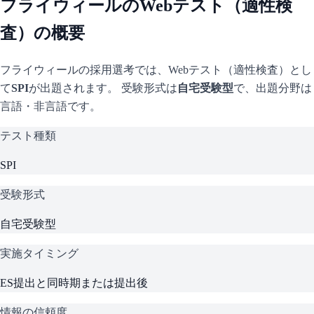
フライウィール
のWebテスト（適性検
査）の概要
フライウィール
の採用選考では、Webテスト（適性検査）とし
て
SPI
が出題されます。 受験形式は
自宅受験型
で、
出題分野は
言語・非言語です。
テスト種類
SPI
受験形式
自宅受験型
実施タイミング
ES提出と同時期または提出後
情報の信頼度