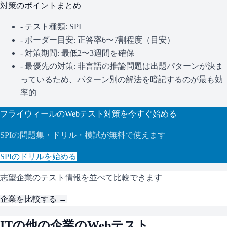
対策のポイントまとめ
- テスト種類:
SPI
- ボーダー目安:
正答率6〜7割程度（目安）
- 対策期間: 最低2〜3週間を確保
- 最優先の対策:
非言語の推論問題は出題パターンが決ま
っているため、パターン別の解法を暗記するのが最も効
率的
フライウィール
のWebテスト対策を今すぐ始める
SPI
の問題集・ドリル・模試が無料で使えます
SPI
のドリルを始める
志望企業のテスト情報を並べて比較できます
企業を比較する →
IT
の他の企業のWebテスト