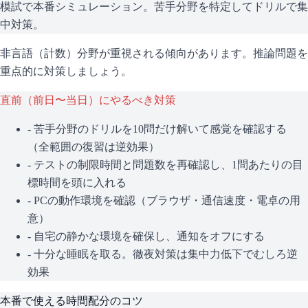
模試で本番シミュレーション。苦手分野を特定してドリルで集
中対策。
非言語（計数）分野が重視される傾向があります。推論問題を
重点的に対策しましょう。
直前（前日〜当日）にやるべき対策
- 苦手分野のドリルを10問だけ解いて感覚を確認する
（全範囲の復習は逆効果）
- テストの制限時間と問題数を再確認し、1問あたりの目
標時間を頭に入れる
- PCの動作環境を確認（ブラウザ・通信速度・電卓の用
意）
- 自宅の静かな環境を確保し、通知をオフにする
- 十分な睡眠を取る。徹夜対策は集中力低下でむしろ逆
効果
本番で使える時間配分のコツ