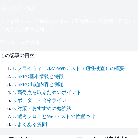
3分で診断・無料
フライウィール
の通過ボーダー（
正答率6〜7割程度（目安）
）
にあなたの実力は届く？
不合格リスク診断 →
この記事の目次
1
.
フライウィールのWebテスト（適性検査）の概要
2
.
SPIの基本情報と特徴
3
.
SPIの出題内容と例題
4
.
高得点を取るためのポイント
5
.
ボーダー・合格ライン
6
.
対策・おすすめの勉強法
7
.
選考フローとWebテストの位置づけ
8
.
よくある質問