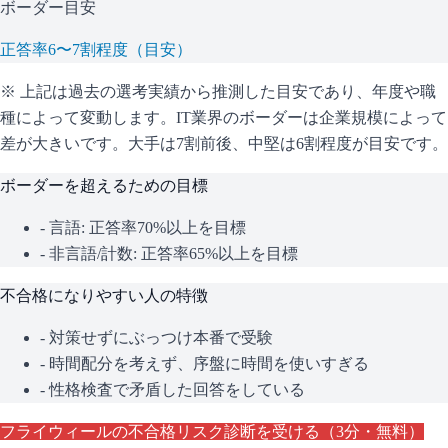
ボーダー目安
正答率6〜7割程度（目安）
※ 上記は過去の選考実績から推測した目安であり、年度や職
種によって変動します。
IT業界のボーダーは企業規模によって
差が大きいです。大手は7割前後、中堅は6割程度が目安です。
ボーダーを超えるための目標
- 言語: 正答率70%以上を目標
- 非言語/計数: 正答率65%以上を目標
不合格になりやすい人の特徴
- 対策せずにぶっつけ本番で受験
- 時間配分を考えず、序盤に時間を使いすぎる
- 性格検査で矛盾した回答をしている
フライウィール
の不合格リスク診断を受ける（3分・無料）