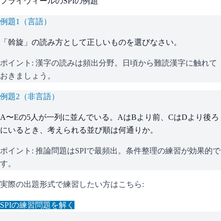
フライウィール
の
SPI
の例題
例題
1
（
言語
）
「斡旋」の読み方として正しいものを選びなさい。
ポイント:
漢字の読みは頻出分野。日頃から難読漢字に触れて
おきましょう。
例題
2
（
非言語
）
A〜Eの5人が一列に並んでいる。AはBより前、CはDより後ろ
にいるとき、考えられる並び順は何通りか。
ポイント:
推論問題はSPIで最頻出。条件整理の練習が効果的で
す。
実際の出題形式で練習したい方はこちら:
SPI
の練習問題を解く