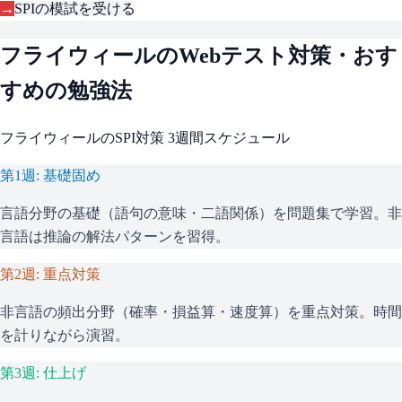
→
SPI
の模試を受ける
フライウィール
のWebテスト対策・おす
すめの勉強法
フライウィール
の
SPI
対策 3週間スケジュール
第1週: 基礎固め
言語分野の基礎（語句の意味・二語関係）を問題集で学習。非
言語は推論の解法パターンを習得。
第2週: 重点対策
非言語の頻出分野（確率・損益算・速度算）を重点対策。時間
を計りながら演習。
第3週: 仕上げ