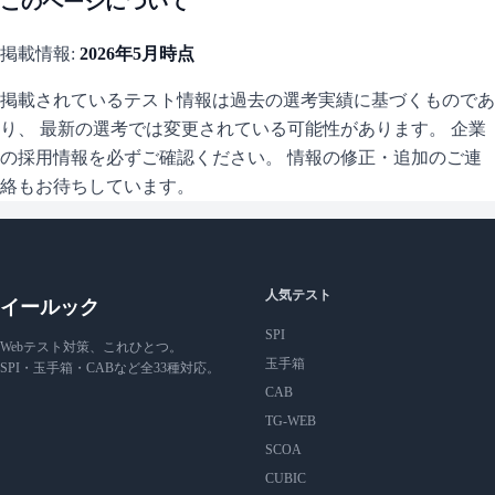
このページについて
掲載情報:
2026年5月
時点
掲載されているテスト情報は過去の選考実績に基づくものであ
り、 最新の選考では変更されている可能性があります。 企業
の採用情報を必ずご確認ください。 情報の修正・追加のご連
絡もお待ちしています。
人気テスト
イールック
SPI
Webテスト対策、これひとつ。
玉手箱
SPI・玉手箱・CABなど全33種対応。
CAB
TG-WEB
SCOA
CUBIC