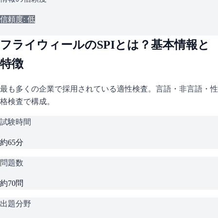
信頼度: 低
フライウィール
の
SPI
とは？基本情報と
特徴
最も多くの企業で採用されている適性検査。言語・非言語・性
格検査で構成。
試験時間
約65分
問題数
約70問
出題分野